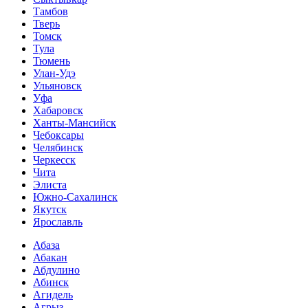
Тамбов
Тверь
Томск
Тула
Тюмень
Улан-Удэ
Ульяновск
Уфа
Хабаровск
Ханты-Мансийск
Чебоксары
Челябинск
Черкесск
Чита
Элиста
Южно-Сахалинск
Якутск
Ярославль
Абаза
Абакан
Абдулино
Абинск
Агидель
Агрыз