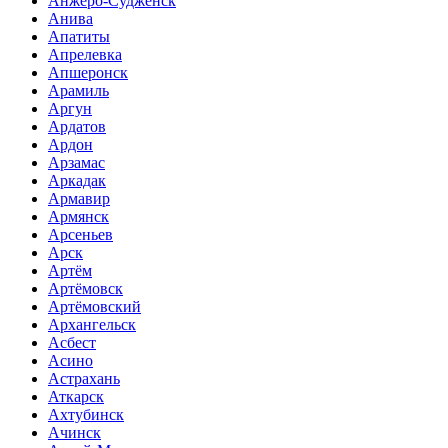
Анжеро-Судженск
Анива
Апатиты
Апрелевка
Апшеронск
Арамиль
Аргун
Ардатов
Ардон
Арзамас
Аркадак
Армавир
Армянск
Арсеньев
Арск
Артём
Артёмовск
Артёмовский
Архангельск
Асбест
Асино
Астрахань
Аткарск
Ахтубинск
Ачинск