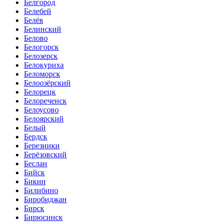
Белгород
Белебей
Белёв
Белинский
Белово
Белогорск
Белозерск
Белокуриха
Беломорск
Белоозёрский
Белорецк
Белореченск
Белоусово
Белоярский
Белый
Бердск
Березники
Берёзовский
Беслан
Бийск
Бикин
Билибино
Биробиджан
Бирск
Бирюсинск