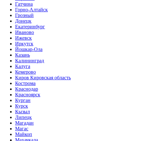
Гатчина
Горно-Алтайск
Грозный
Донецк
Екатеринбург
Иваново
Ижевск
Иркутск
Йошкар-Ола
Казань
Калининград
Калуга
Кемерово
Киров Кировская область
Кострома
Краснодар
Красноярск
Курган
Курск
Кызыл
Липецк
Магадан
Магас
Майкоп
Махачкала