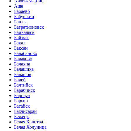
Ачхой-Мартан
Аша
Бабаево
Бабушкин
Бавлы
Багратионовск
Байкальск
Баймак
Бакал
Баксан
Балабаново
Балаково
Балахна
Балашиха
Балашов
Балей
Балтийск
Барабинск
Барнаул
Барыш
Батайск
Бахчисарай
Бежецк
Белая Калитва
Белая Холуница