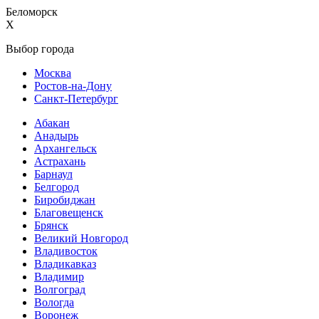
Беломорск
X
Выбор города
Москва
Ростов-на-Дону
Санкт-Петербург
Абакан
Анадырь
Архангельск
Астрахань
Барнаул
Белгород
Биробиджан
Благовещенск
Брянск
Великий Новгород
Владивосток
Владикавказ
Владимир
Волгоград
Вологда
Воронеж