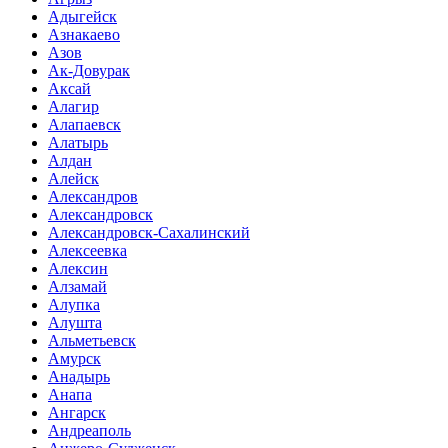
Адыгейск
Азнакаево
Азов
Ак-Довурак
Аксай
Алагир
Алапаевск
Алатырь
Алдан
Алейск
Александров
Александровск
Александровск-Сахалинский
Алексеевка
Алексин
Алзамай
Алупка
Алушта
Альметьевск
Амурск
Анадырь
Анапа
Ангарск
Андреаполь