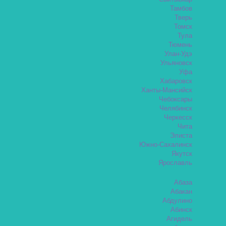
Тамбов
Тверь
Томск
Тула
Тюмень
Улан-Удэ
Ульяновск
Уфа
Хабаровск
Ханты-Мансийск
Чебоксары
Челябинск
Черкесск
Чита
Элиста
Южно-Сахалинск
Якутск
Ярославль
Абаза
Абакан
Абдулино
Абинск
Агидель