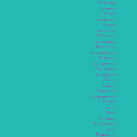
Белгород
Белебей
Белёв
Белинский
Белово
Белогорск
Белозерск
Белокуриха
Беломорск
Белоозёрский
Белорецк
Белореченск
Белоусово
Белоярский
Белый
Бердск
Березники
Берёзовский
Беслан
Бийск
Бикин
Билибино
Биробиджан
Бирск
Бирюсинск