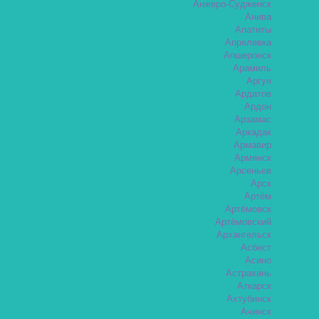
Анжеро-Судженск
Анива
Апатиты
Апрелевка
Апшеронск
Арамиль
Аргун
Ардатов
Ардон
Арзамас
Аркадак
Армавир
Армянск
Арсеньев
Арск
Артём
Артёмовск
Артёмовский
Архангельск
Асбест
Асино
Астрахань
Аткарск
Ахтубинск
Ачинск