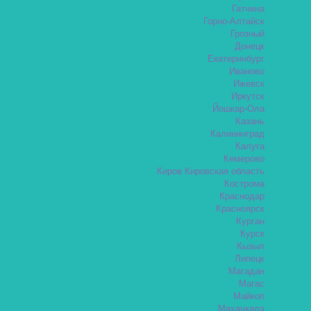
Гатчина
Горно-Алтайск
Грозный
Донецк
Екатеринбург
Иваново
Ижевск
Иркутск
Йошкар-Ола
Казань
Калининград
Калуга
Кемерово
Киров Кировская область
Кострома
Краснодар
Красноярск
Курган
Курск
Кызыл
Липецк
Магадан
Магас
Майкоп
Махачкала