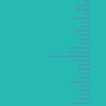
Агрыз
Адыгейск
Азнакаево
Азов
Ак-Довурак
Аксай
Алагир
Алапаевск
Алатырь
Алдан
Алейск
Александров
Александровск
Александровск-Сахалинский
Алексеевка
Алексин
Алзамай
Алупка
Алушта
Альметьевск
Амурск
Анадырь
Анапа
Ангарск
Андреаполь