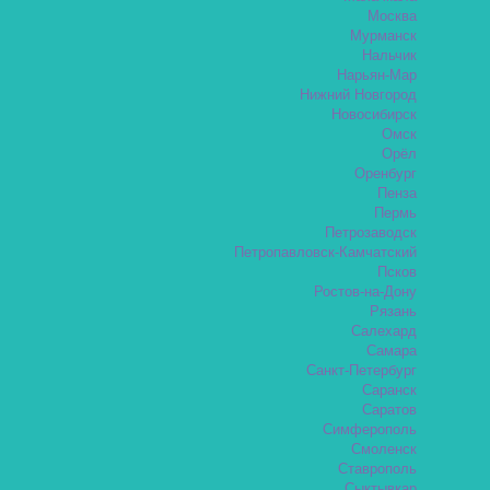
Москва
Мурманск
Нальчик
Нарьян-Мар
Нижний Новгород
Новосибирск
Омск
Орёл
Оренбург
Пенза
Пермь
Петрозаводск
Петропавловск-Камчатский
Псков
Ростов-на-Дону
Рязань
Салехард
Самара
Санкт-Петербург
Саранск
Саратов
Симферополь
Смоленск
Ставрополь
Сыктывкар