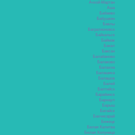
Ачхой-Мартан
Аша
Бабаево
Бабушкин
Бавлы
Багратионовск
Байкальск
Баймак
Бакал
Баксан
Балабаново
Балаково
Балахна
Балашиха
Балашов
Балей
Балтийск
Барабинск
Барнаул
Барыш
Батайск
Бахчисарай
Бежецк
Белая Калитва
Белая Холуница