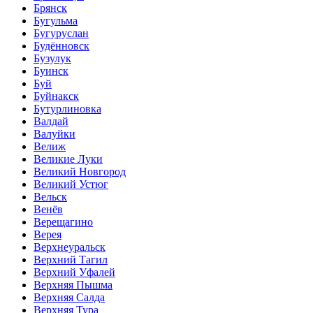
Брянск
Бугульма
Бугуруслан
Будённовск
Бузулук
Буинск
Буй
Буйнакск
Бутурлиновка
Валдай
Валуйки
Велиж
Великие Луки
Великий Новгород
Великий Устюг
Вельск
Венёв
Верещагино
Верея
Верхнеуральск
Верхний Тагил
Верхний Уфалей
Верхняя Пышма
Верхняя Салда
Верхняя Тура