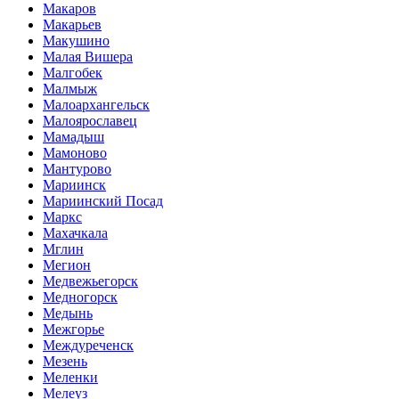
Макаров
Макарьев
Макушино
Малая Вишера
Малгобек
Малмыж
Малоархангельск
Малоярославец
Мамадыш
Мамоново
Мантурово
Мариинск
Мариинский Посад
Маркс
Махачкала
Мглин
Мегион
Медвежьегорск
Медногорск
Медынь
Межгорье
Междуреченск
Мезень
Меленки
Мелеуз