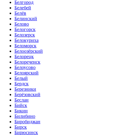
Белгород
Белебей
Белёв
Белинский
Белово
Белогорск
Белозерск
Белокуриха
Беломорск
Белоозёрский
Белорецк
Белореченск
Белоусово
Белоярский
Белый
Бердск
Березники
Берёзовский
Беслан
Бийск
Бикин
Билибино
Биробиджан
Бирск
Бирюсинск