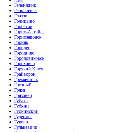
Геленджик
Георгиевск
Глазов
Голицыно
Горбатов
Горно-Алтайск
Горнозаводск
Горняк
Городец
Городище
Городовиковск
Гороховец
Горячий Ключ
Грайворон
Гремячинск
Грозный
Грязи
Грязовец
Губаха
Губкин
Губкинский
Гудермес
Гуково
Гулькевичи