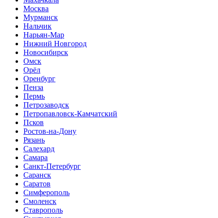
Москва
Мурманск
Нальчик
Нарьян-Мар
Нижний Новгород
Новосибирск
Омск
Орёл
Оренбург
Пенза
Пермь
Петрозаводск
Петропавловск-Камчатский
Псков
Ростов-на-Дону
Рязань
Салехард
Самара
Санкт-Петербург
Саранск
Саратов
Симферополь
Смоленск
Ставрополь