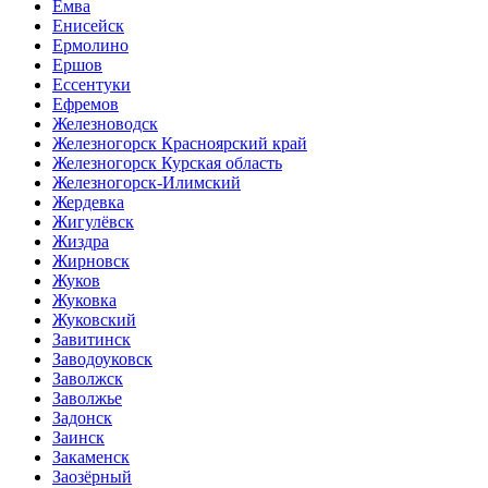
Емва
Енисейск
Ермолино
Ершов
Ессентуки
Ефремов
Железноводск
Железногорск Красноярский край
Железногорск Курская область
Железногорск-Илимский
Жердевка
Жигулёвск
Жиздра
Жирновск
Жуков
Жуковка
Жуковский
Завитинск
Заводоуковск
Заволжск
Заволжье
Задонск
Заинск
Закаменск
Заозёрный