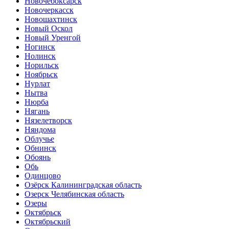
Новочебоксарск
Новочеркасск
Новошахтинск
Новый Оскол
Новый Уренгой
Ногинск
Нолинск
Норильск
Ноябрьск
Нурлат
Нытва
Нюрба
Нягань
Нязелетворск
Няндома
Облучье
Обнинск
Обоянь
Обь
Одинцово
Озёрск Калининградская область
Озерск Челябинская область
Озеры
Октябрьск
Октябрьский