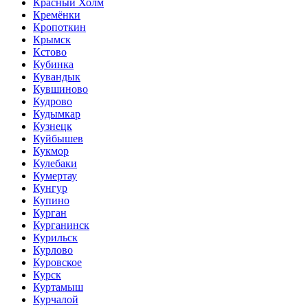
Красный Холм
Кремёнки
Кропоткин
Крымск
Кстово
Кубинка
Кувандык
Кувшиново
Кудрово
Кудымкар
Кузнецк
Куйбышев
Кукмор
Кулебаки
Кумертау
Кунгур
Купино
Курган
Курганинск
Курильск
Курлово
Куровское
Курск
Куртамыш
Курчалой