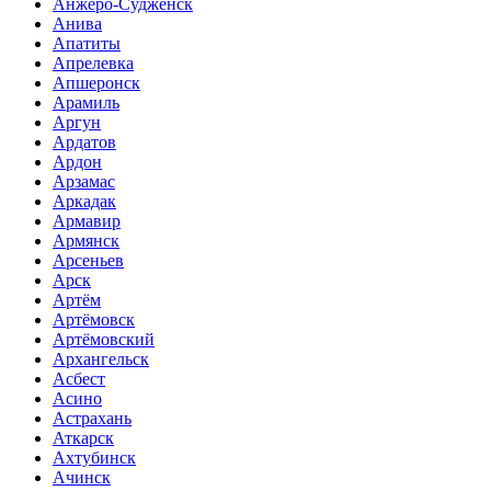
Анжеро-Судженск
Анива
Апатиты
Апрелевка
Апшеронск
Арамиль
Аргун
Ардатов
Ардон
Арзамас
Аркадак
Армавир
Армянск
Арсеньев
Арск
Артём
Артёмовск
Артёмовский
Архангельск
Асбест
Асино
Астрахань
Аткарск
Ахтубинск
Ачинск