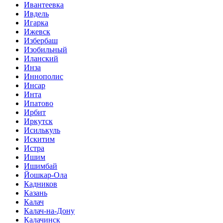
Ивантеевка
Ивдель
Игарка
Ижевск
Избербаш
Изобильный
Иланский
Инза
Иннополис
Инсар
Инта
Ипатово
Ирбит
Иркутск
Исилькуль
Искитим
Истра
Ишим
Ишимбай
Йошкар-Ола
Кадников
Казань
Калач
Калач-на-Дону
Калачинск