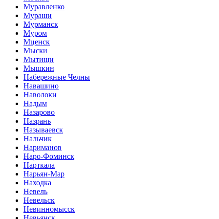
Муравленко
Мураши
Мурманск
Муром
Мценск
Мыски
Мытищи
Мышкин
Набережные Челны
Навашино
Наволоки
Надым
Назарово
Назрань
Называевск
Нальчик
Нариманов
Наро-Фоминск
Нарткала
Нарьян-Мар
Находка
Невель
Невельск
Невинномысск
Невьянск