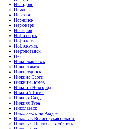
Нелидово
Неман
Нерехта
Нерчинск
Нерюнгри
Нестеров
Нефтегорск
Нефтекамск
Нефтекумск
Нефтеюганск
Нея
Нижневартовск
Нижнекамск
Нижнеудинск
Нижние Серги
Нижний Ломов
Нижний Новгород
Нижний Тагил
Нижняя Салда
Нижняя Тура
Николаевск
Николаевск-на-Амуре
Никольск Вологодская область
Никольск Пензенская область
Никольское