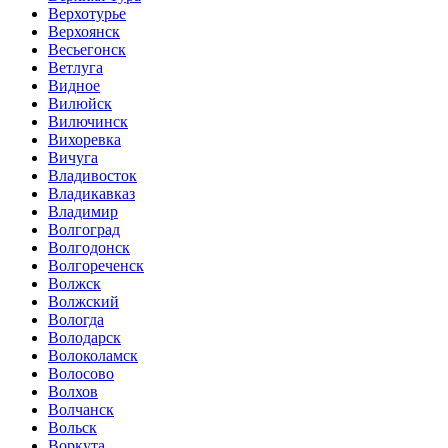
Верхотурье
Верхоянск
Весьегонск
Ветлуга
Видное
Вилюйск
Вилючинск
Вихоревка
Вичуга
Владивосток
Владикавказ
Владимир
Волгоград
Волгодонск
Волгореченск
Волжск
Волжский
Вологда
Володарск
Волоколамск
Волосово
Волхов
Волчанск
Вольск
Воркута