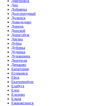
Дмитровск
Дно
Добрянка
Долгопрудный
Долинск
Домодедово
Донецк
Донской
Дорогобуж
Дрезна
Дубна
Дубовка
Дудинка
Духовщина
Дюртюли
Дятьково
Евпатория
Егорьевск
Ейск
Екатеринбург
Елабуга
Елец
Елизово
Ельня
Еманжелинск