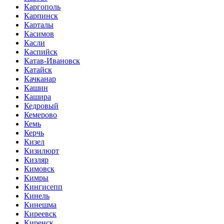
Каргополь
Карпинск
Карталы
Касимов
Касли
Каспийск
Катав-Ивановск
Катайск
Качканар
Кашин
Кашира
Кедровый
Кемерово
Кемь
Керчь
Кизел
Кизилюрт
Кизляр
Кимовск
Кимры
Кингисепп
Кинель
Кинешма
Киреевск
Киренск