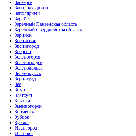
Заозёрск
Западная Двина
Заполярный
Зарайск
Заречный Пензенская область
Заречный Свердловская область
Заринск
Звенигово
Звенигород
Зверево
Зеленогорск
Зеленоградск
Зеленодольск
Зеленокумск
Зерноград
Зея
Зима
Златоуст
Злынка
Змеиногорск
Знаменск
Зубцов
Зуевка
Ивангород
Иваново