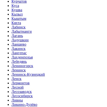
Курчатов
Куса
Кушва
Кызыл
Кыштым
Кяхта
Лабинск
Лабытнанги
Лагань
Ладушкин
Лаишево
Лакинск
Лангепас
Лахденпохья
Лебедянь
Лениногорск
Ленинск
Ленинск-Кузнецкий
Ленск
Лермонтов
Лесной
Лесозаводск
Лесосибирск
Ливны
Ликино-Дулёво