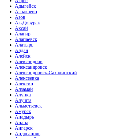
Агрыз
Адыгейск
Азнакаево
Азов
Ак-Довурак
Аксай
Алагир
Алапаевск
Алатырь
Алдан
Алейск
Александров
Александровск
Александровск-Сахалинский
Алексеевка
Алексин
Алзамай
Алупка
Алушта
Альметьевск
Амурск
Анадырь
Анапа
Ангарск
Андреаполь