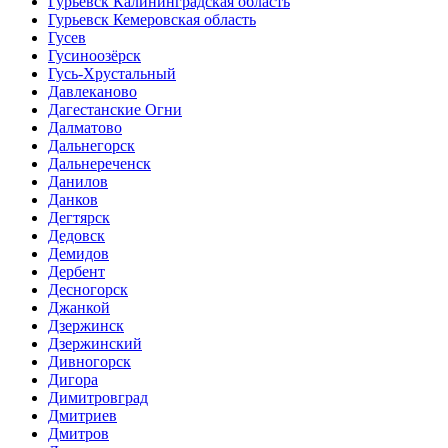
Гурьевск Калининградская область
Гурьевск Кемеровская область
Гусев
Гусиноозёрск
Гусь-Хрустальный
Давлеканово
Дагестанские Огни
Далматово
Дальнегорск
Дальнереченск
Данилов
Данков
Дегтярск
Дедовск
Демидов
Дербент
Десногорск
Джанкой
Дзержинск
Дзержинский
Дивногорск
Дигора
Димитровград
Дмитриев
Дмитров