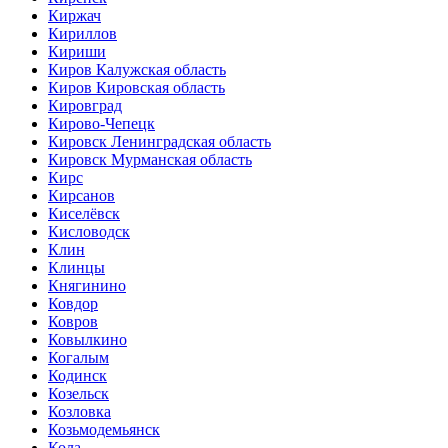
Киржач
Кириллов
Кириши
Киров Калужская область
Киров Кировская область
Кировград
Кирово-Чепецк
Кировск Ленинградская область
Кировск Мурманская область
Кирс
Кирсанов
Киселёвск
Кисловодск
Клин
Клинцы
Княгинино
Ковдор
Ковров
Ковылкино
Когалым
Кодинск
Козельск
Козловка
Козьмодемьянск
Кола