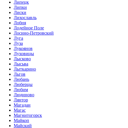
Липецк
Липки
Лиски
Лихославль
Лобня
Лодейное Поле
Лосино-Петровский
Луга
Луза
Лукоянов
Луховицы
Лысково
Лысьва
Лыткарино
Льгов
Любань
Люберцы
Любим
Людиново
Лянтор
Магадан
Магас
Магнитогорск
Майкоп
Майский