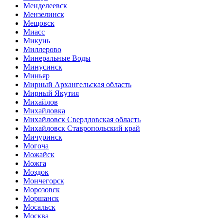
Менделеевск
Мензелинск
Мещовск
Миасс
Микунь
Миллерово
Минеральные Воды
Минусинск
Миньяр
Мирный Архангельская область
Мирный Якутия
Михайлов
Михайловка
Михайловск Свердловская область
Михайловск Ставропольский край
Мичуринск
Могоча
Можайск
Можга
Моздок
Мончегорск
Морозовск
Моршанск
Мосальск
Москва