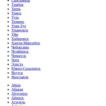
Сыктывкар
Тамбов
Тверь
Томск
Тула
Тюмень
Улан-Удэ
Ульяновск
Уфа
Хабаровск
Ханты-Мансийск
Чебоксары
Челябинск
Черкесск
Чита
Элиста
Южно-Сахалинск
Якутск
Ярославль
Абаза
Абакан
Абдулино
Абинск
Агидель