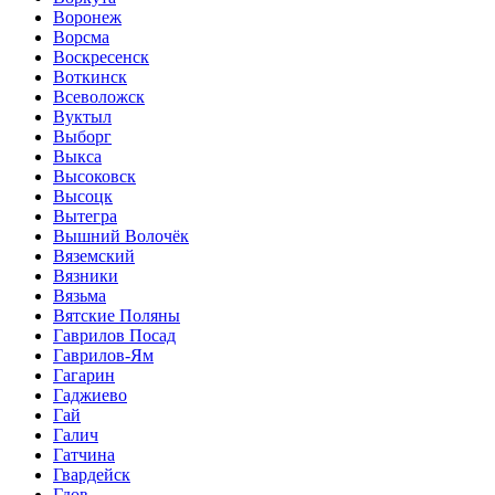
Воронеж
Ворсма
Воскресенск
Воткинск
Всеволожск
Вуктыл
Выборг
Выкса
Высоковск
Высоцк
Вытегра
Вышний Волочёк
Вяземский
Вязники
Вязьма
Вятские Поляны
Гаврилов Посад
Гаврилов-Ям
Гагарин
Гаджиево
Гай
Галич
Гатчина
Гвардейск
Гдов