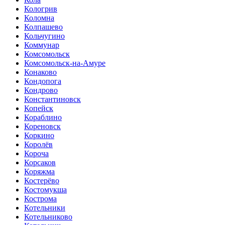
Кологрив
Коломна
Колпашево
Кольчугино
Коммунар
Комсомольск
Комсомольск-на-Амуре
Конаково
Кондопога
Кондрово
Константиновск
Копейск
Кораблино
Кореновск
Коркино
Королёв
Короча
Корсаков
Коряжма
Костерёво
Костомукша
Кострома
Котельники
Котельниково