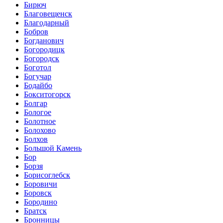
Бирюч
Благовещенск
Благодарный
Бобров
Богданович
Богородицк
Богородск
Боготол
Богучар
Бодайбо
Бокситогорск
Болгар
Бологое
Болотное
Болохово
Болхов
Большой Камень
Бор
Борзя
Борисоглебск
Боровичи
Боровск
Бородино
Братск
Бронницы