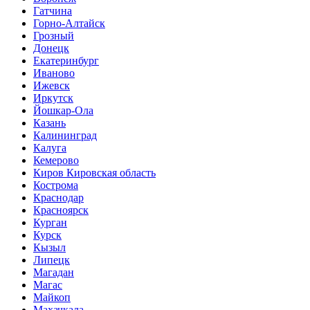
Гатчина
Горно-Алтайск
Грозный
Донецк
Екатеринбург
Иваново
Ижевск
Иркутск
Йошкар-Ола
Казань
Калининград
Калуга
Кемерово
Киров Кировская область
Кострома
Краснодар
Красноярск
Курган
Курск
Кызыл
Липецк
Магадан
Магас
Майкоп
Махачкала