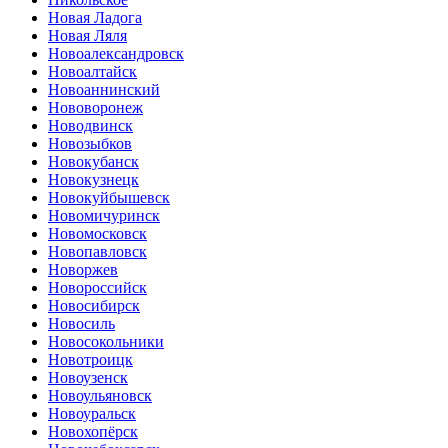
Новая Ладога
Новая Ляля
Новоалександровск
Новоалтайск
Новоаннинский
Нововоронеж
Новодвинск
Новозыбков
Новокубанск
Новокузнецк
Новокуйбышевск
Новомичуринск
Новомосковск
Новопавловск
Новоржев
Новороссийск
Новосибирск
Новосиль
Новосокольники
Новотроицк
Новоузенск
Новоульяновск
Новоуральск
Новохопёрск