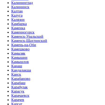
Калининград
Калининск
Калтан
Калуга
Калязин
Камбарка
Каменка
Каменногорск
Каменск-Уральский
Каменск-Шахтинский
Камень-на-Оби
Камешково
Камызяк
Камышин
Камышлов
Канаш
Кандалакша
Канск
Карабаново
Карабаш
Карабулак
Карасук
Карачаевск
Карачев
Каргат