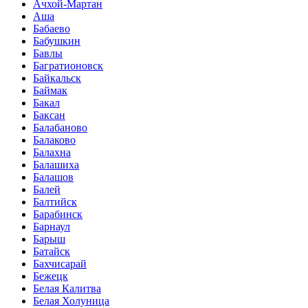
Ачхой-Мартан
Аша
Бабаево
Бабушкин
Бавлы
Багратионовск
Байкальск
Баймак
Бакал
Баксан
Балабаново
Балаково
Балахна
Балашиха
Балашов
Балей
Балтийск
Барабинск
Барнаул
Барыш
Батайск
Бахчисарай
Бежецк
Белая Калитва
Белая Холуница