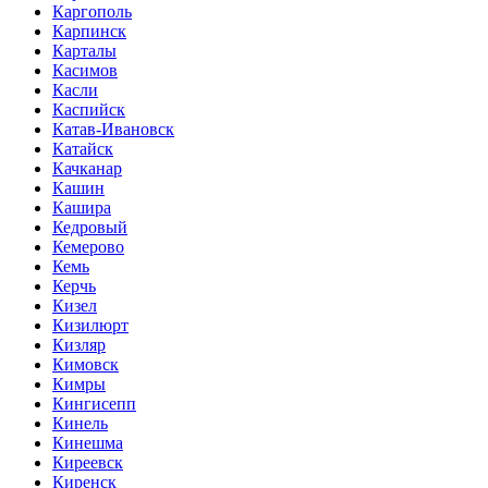
Каргополь
Карпинск
Карталы
Касимов
Касли
Каспийск
Катав-Ивановск
Катайск
Качканар
Кашин
Кашира
Кедровый
Кемерово
Кемь
Керчь
Кизел
Кизилюрт
Кизляр
Кимовск
Кимры
Кингисепп
Кинель
Кинешма
Киреевск
Киренск