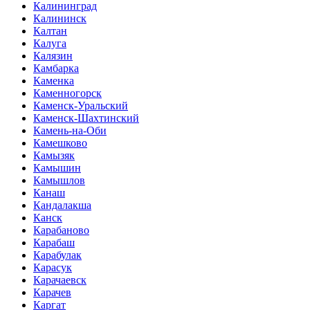
Калининград
Калининск
Калтан
Калуга
Калязин
Камбарка
Каменка
Каменногорск
Каменск-Уральский
Каменск-Шахтинский
Камень-на-Оби
Камешково
Камызяк
Камышин
Камышлов
Канаш
Кандалакша
Канск
Карабаново
Карабаш
Карабулак
Карасук
Карачаевск
Карачев
Каргат