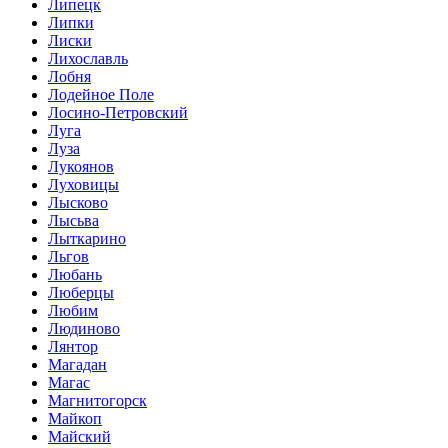
Липецк
Липки
Лиски
Лихославль
Лобня
Лодейное Поле
Лосино-Петровский
Луга
Луза
Лукоянов
Луховицы
Лысково
Лысьва
Лыткарино
Льгов
Любань
Люберцы
Любим
Людиново
Лянтор
Магадан
Магас
Магнитогорск
Майкоп
Майский