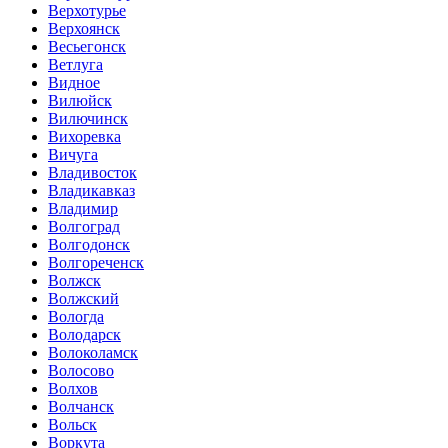
Верхотурье
Верхоянск
Весьегонск
Ветлуга
Видное
Вилюйск
Вилючинск
Вихоревка
Вичуга
Владивосток
Владикавказ
Владимир
Волгоград
Волгодонск
Волгореченск
Волжск
Волжский
Вологда
Володарск
Волоколамск
Волосово
Волхов
Волчанск
Вольск
Воркута