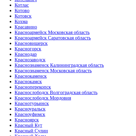
Котлас
Котово
Котовск
Кохма
Красавино
Красноармейск Московская область
Красноармейск Саратовская область
Красновишерск
Красногорск
Краснодар
Краснозаводск
Краснознаменск Калининградская область
Краснознаменск Московская область
Краснокаменск
Краснокамск
Красноперекопск
Краснослободск Волгоградская область
Краснослободск Мордовия
Краснотурьинск
Красноуральск
Красноуфимск
Красноярск
Красный Кут
Красный Сулин