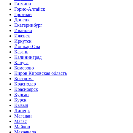
Гатчина
Горно-Алтайск
Грозный
Донецк
Екатеринбург
Иваново
Ижевск
Иркутск
Йошкар-Ола
Казань
Калининград
Калуга
Кемерово
Киров Кировская область
Кострома
Краснодар
Красноярск
Курган
Курск
Кызыл
Липецк
Магадан
Магас
Майкоп
Махачкала