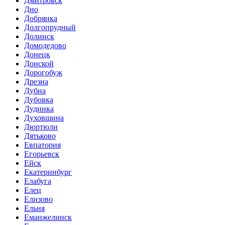
Дмитровск
Дно
Добрянка
Долгопрудный
Долинск
Домодедово
Донецк
Донской
Дорогобуж
Дрезна
Дубна
Дубовка
Дудинка
Духовщина
Дюртюли
Дятьково
Евпатория
Егорьевск
Ейск
Екатеринбург
Елабуга
Елец
Елизово
Ельня
Еманжелинск