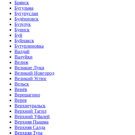
Брянск
Бугульма
Бугуруслан
Будённовск
Бузулук
Буинск
Буй
Буйнакск
Бутурлиновка
Валдай
Валуйки
Велиж
Великие Луки
Великий Новгород
Великий Устюг
Вельск
Венёв
Верещагино
Верея
Верхнеуральск
Верхний Тагил
Верхний Уфалей
Верхняя Пышма
Верхняя Салда
Верхняя Тура