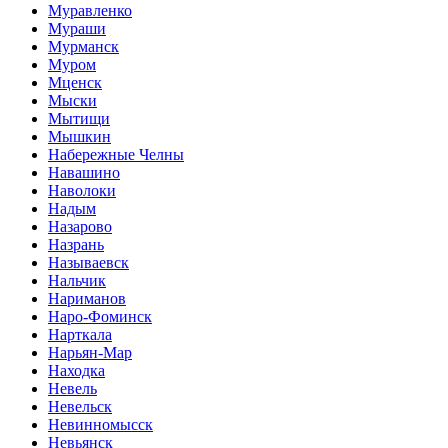
Муравленко
Мураши
Мурманск
Муром
Мценск
Мыски
Мытищи
Мышкин
Набережные Челны
Навашино
Наволоки
Надым
Назарово
Назрань
Называевск
Нальчик
Нариманов
Наро-Фоминск
Нарткала
Нарьян-Мар
Находка
Невель
Невельск
Невинномысск
Невьянск