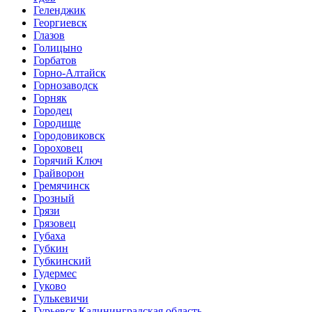
Геленджик
Георгиевск
Глазов
Голицыно
Горбатов
Горно-Алтайск
Горнозаводск
Горняк
Городец
Городище
Городовиковск
Гороховец
Горячий Ключ
Грайворон
Гремячинск
Грозный
Грязи
Грязовец
Губаха
Губкин
Губкинский
Гудермес
Гуково
Гулькевичи
Гурьевск Калининградская область