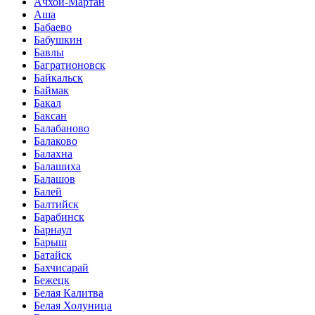
Ачхой-Мартан
Аша
Бабаево
Бабушкин
Бавлы
Багратионовск
Байкальск
Баймак
Бакал
Баксан
Балабаново
Балаково
Балахна
Балашиха
Балашов
Балей
Балтийск
Барабинск
Барнаул
Барыш
Батайск
Бахчисарай
Бежецк
Белая Калитва
Белая Холуница