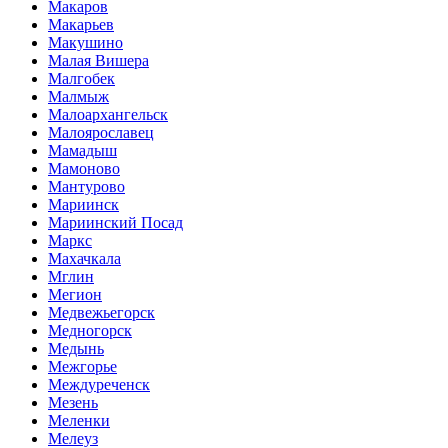
Макаров
Макарьев
Макушино
Малая Вишера
Малгобек
Малмыж
Малоархангельск
Малоярославец
Мамадыш
Мамоново
Мантурово
Мариинск
Мариинский Посад
Маркс
Махачкала
Мглин
Мегион
Медвежьегорск
Медногорск
Медынь
Межгорье
Междуреченск
Мезень
Меленки
Мелеуз