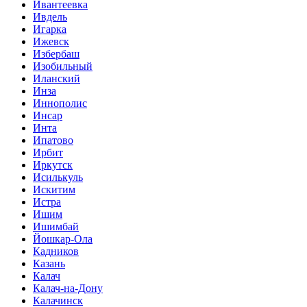
Ивантеевка
Ивдель
Игарка
Ижевск
Избербаш
Изобильный
Иланский
Инза
Иннополис
Инсар
Инта
Ипатово
Ирбит
Иркутск
Исилькуль
Искитим
Истра
Ишим
Ишимбай
Йошкар-Ола
Кадников
Казань
Калач
Калач-на-Дону
Калачинск