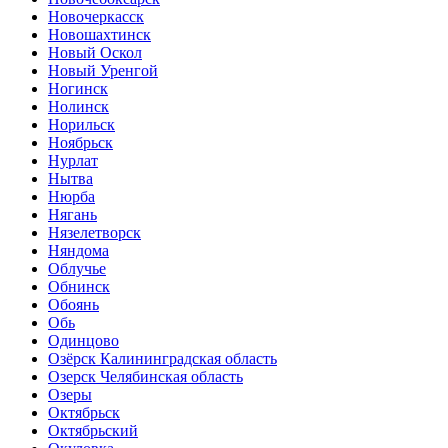
Новочеркасск
Новошахтинск
Новый Оскол
Новый Уренгой
Ногинск
Нолинск
Норильск
Ноябрьск
Нурлат
Нытва
Нюрба
Нягань
Нязелетворск
Няндома
Облучье
Обнинск
Обоянь
Обь
Одинцово
Озёрск Калининградская область
Озерск Челябинская область
Озеры
Октябрьск
Октябрьский