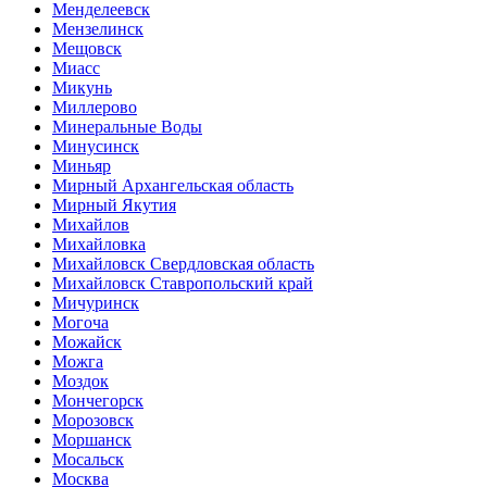
Менделеевск
Мензелинск
Мещовск
Миасс
Микунь
Миллерово
Минеральные Воды
Минусинск
Миньяр
Мирный Архангельская область
Мирный Якутия
Михайлов
Михайловка
Михайловск Свердловская область
Михайловск Ставропольский край
Мичуринск
Могоча
Можайск
Можга
Моздок
Мончегорск
Морозовск
Моршанск
Мосальск
Москва