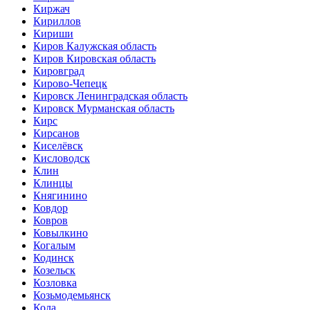
Киржач
Кириллов
Кириши
Киров Калужская область
Киров Кировская область
Кировград
Кирово-Чепецк
Кировск Ленинградская область
Кировск Мурманская область
Кирс
Кирсанов
Киселёвск
Кисловодск
Клин
Клинцы
Княгинино
Ковдор
Ковров
Ковылкино
Когалым
Кодинск
Козельск
Козловка
Козьмодемьянск
Кола