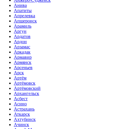
Анжеро-Судженск
Анива
Апатиты
Апрелевка
Апшеронск
Арамиль
Аргун
Ардатов
Ардон
Арзамас
Аркадак
Армавир
Армянск
Арсеньев
Арск
Артём
Артёмовск
Артёмовский
Архангельск
Асбест
Асино
Астрахань
Аткарск
Ахтубинск
Ачинск