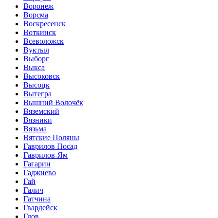
Воронеж
Ворсма
Воскресенск
Воткинск
Всеволожск
Вуктыл
Выборг
Выкса
Высоковск
Высоцк
Вытегра
Вышний Волочёк
Вяземский
Вязники
Вязьма
Вятские Поляны
Гаврилов Посад
Гаврилов-Ям
Гагарин
Гаджиево
Гай
Галич
Гатчина
Гвардейск
Гдов