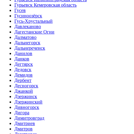
Гурьевск Кемеровская область
Гусев
Гусиноозёрск
Гусь-Хрустальный
Давлеканово
Дагестанские Огни
Далматово
Дальнегорск
Дальнереченск
Данилов
Данков
Дегтярск
Дедовск
Демидов
Дербент
Десногорск
Джанкой
Дзержинск
Дзержинский
Дивногорск
Дигора
Димитровград
Дмитриев
Дмитров