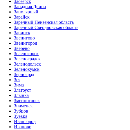
Заозёрск
Западная Двина
Заполярный
Зарайск
Заречный Пензенская область
Заречный Свердловская область
Заринск
Звенигово
Звенигород
Зверево
Зеленогорск
Зеленоградск
Зеленодольск
Зеленокумск
Зерноград
Зея
Зима
Златоуст
Злынка
Змеиногорск
Знаменск
Зубцов
Зуевка
Ивангород
Иваново