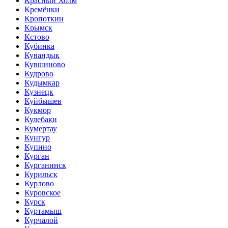
Красный Холм
Кремёнки
Кропоткин
Крымск
Кстово
Кубинка
Кувандык
Кувшиново
Кудрово
Кудымкар
Кузнецк
Куйбышев
Кукмор
Кулебаки
Кумертау
Кунгур
Купино
Курган
Курганинск
Курильск
Курлово
Куровское
Курск
Куртамыш
Курчалой