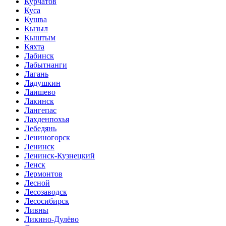
Курчатов
Куса
Кушва
Кызыл
Кыштым
Кяхта
Лабинск
Лабытнанги
Лагань
Ладушкин
Лаишево
Лакинск
Лангепас
Лахденпохья
Лебедянь
Лениногорск
Ленинск
Ленинск-Кузнецкий
Ленск
Лермонтов
Лесной
Лесозаводск
Лесосибирск
Ливны
Ликино-Дулёво