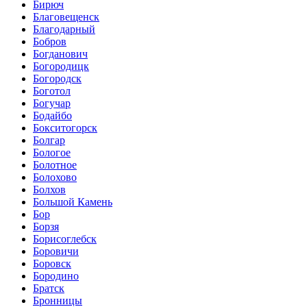
Бирюч
Благовещенск
Благодарный
Бобров
Богданович
Богородицк
Богородск
Боготол
Богучар
Бодайбо
Бокситогорск
Болгар
Бологое
Болотное
Болохово
Болхов
Большой Камень
Бор
Борзя
Борисоглебск
Боровичи
Боровск
Бородино
Братск
Бронницы