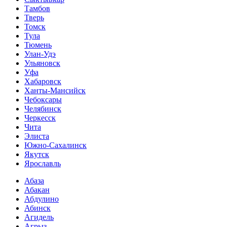
Тамбов
Тверь
Томск
Тула
Тюмень
Улан-Удэ
Ульяновск
Уфа
Хабаровск
Ханты-Мансийск
Чебоксары
Челябинск
Черкесск
Чита
Элиста
Южно-Сахалинск
Якутск
Ярославль
Абаза
Абакан
Абдулино
Абинск
Агидель
Агрыз