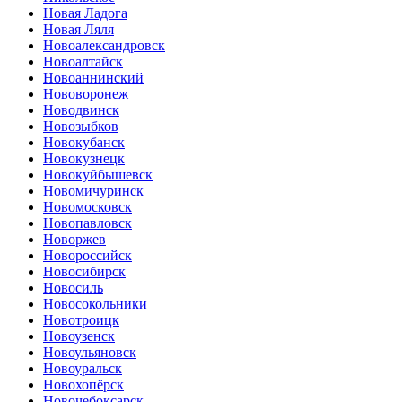
Новая Ладога
Новая Ляля
Новоалександровск
Новоалтайск
Новоаннинский
Нововоронеж
Новодвинск
Новозыбков
Новокубанск
Новокузнецк
Новокуйбышевск
Новомичуринск
Новомосковск
Новопавловск
Новоржев
Новороссийск
Новосибирск
Новосиль
Новосокольники
Новотроицк
Новоузенск
Новоульяновск
Новоуральск
Новохопёрск
Новочебоксарск