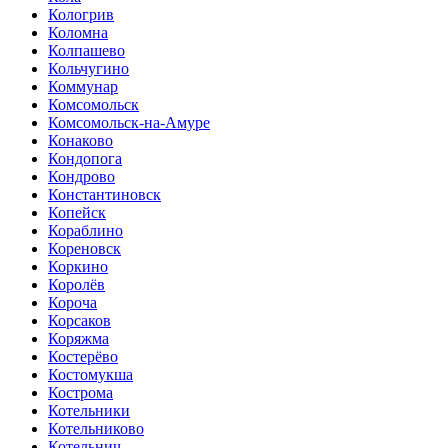
Кологрив
Коломна
Колпашево
Кольчугино
Коммунар
Комсомольск
Комсомольск-на-Амуре
Конаково
Кондопога
Кондрово
Константиновск
Копейск
Кораблино
Кореновск
Коркино
Королёв
Короча
Корсаков
Коряжма
Костерёво
Костомукша
Кострома
Котельники
Котельниково
Котельнич