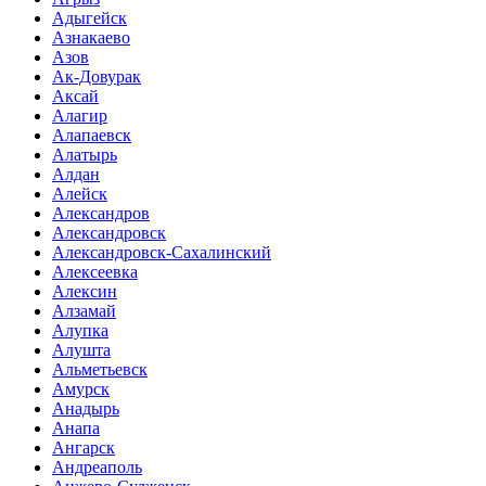
Адыгейск
Азнакаево
Азов
Ак-Довурак
Аксай
Алагир
Алапаевск
Алатырь
Алдан
Алейск
Александров
Александровск
Александровск-Сахалинский
Алексеевка
Алексин
Алзамай
Алупка
Алушта
Альметьевск
Амурск
Анадырь
Анапа
Ангарск
Андреаполь