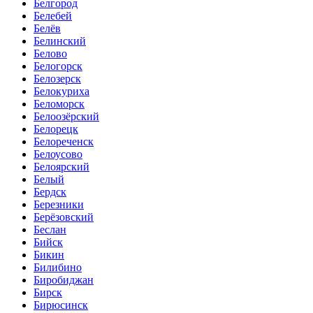
Белгород
Белебей
Белёв
Белинский
Белово
Белогорск
Белозерск
Белокуриха
Беломорск
Белоозёрский
Белорецк
Белореченск
Белоусово
Белоярский
Белый
Бердск
Березники
Берёзовский
Беслан
Бийск
Бикин
Билибино
Биробиджан
Бирск
Бирюсинск