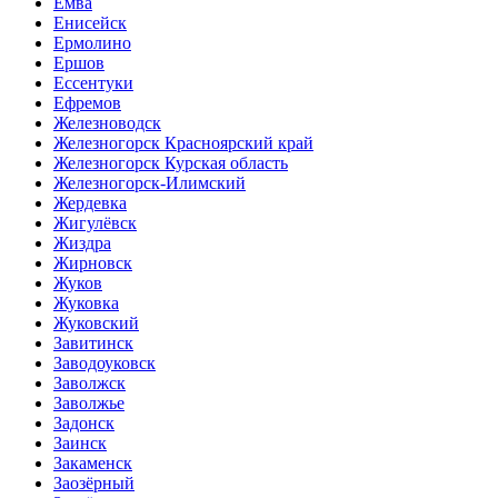
Емва
Енисейск
Ермолино
Ершов
Ессентуки
Ефремов
Железноводск
Железногорск Красноярский край
Железногорск Курская область
Железногорск-Илимский
Жердевка
Жигулёвск
Жиздра
Жирновск
Жуков
Жуковка
Жуковский
Завитинск
Заводоуковск
Заволжск
Заволжье
Задонск
Заинск
Закаменск
Заозёрный