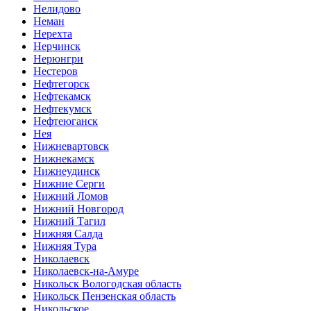
Нелидово
Неман
Нерехта
Нерчинск
Нерюнгри
Нестеров
Нефтегорск
Нефтекамск
Нефтекумск
Нефтеюганск
Нея
Нижневартовск
Нижнекамск
Нижнеудинск
Нижние Серги
Нижний Ломов
Нижний Новгород
Нижний Тагил
Нижняя Салда
Нижняя Тура
Николаевск
Николаевск-на-Амуре
Никольск Вологодская область
Никольск Пензенская область
Никольское