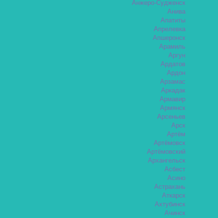
Анжеро-Судженск
Анива
Апатиты
Апрелевка
Апшеронск
Арамиль
Аргун
Ардатов
Ардон
Арзамас
Аркадак
Армавир
Армянск
Арсеньев
Арск
Артём
Артёмовск
Артёмовский
Архангельск
Асбест
Асино
Астрахань
Аткарск
Ахтубинск
Ачинск