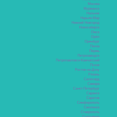
Москва
Мурманск
Нальчик
Нарьян-Мар
Нижний Новгород
Новосибирск
Омск
Орёл
Оренбург
Пенза
Пермь
Петрозаводск
Петропавловск-Камчатский
Псков
Ростов-на-Дону
Рязань
Салехард
Самара
Санкт-Петербург
Саранск
Саратов
Симферополь
Смоленск
Ставрополь
Сыктывкар