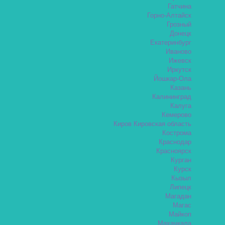
Гатчина
Горно-Алтайск
Грозный
Донецк
Екатеринбург
Иваново
Ижевск
Иркутск
Йошкар-Ола
Казань
Калининград
Калуга
Кемерово
Киров Кировская область
Кострома
Краснодар
Красноярск
Курган
Курск
Кызыл
Липецк
Магадан
Магас
Майкоп
Махачкала