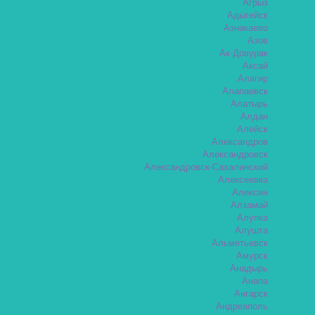
Агрыз
Адыгейск
Азнакаево
Азов
Ак-Довурак
Аксай
Алагир
Алапаевск
Алатырь
Алдан
Алейск
Александров
Александровск
Александровск-Сахалинский
Алексеевка
Алексин
Алзамай
Алупка
Алушта
Альметьевск
Амурск
Анадырь
Анапа
Ангарск
Андреаполь