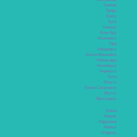
Тамбов
Тверь
Томск
Тула
Тюмень
Улан-Удэ
Ульяновск
Уфа
Хабаровск
Ханты-Мансийск
Чебоксары
Челябинск
Черкесск
Чита
Элиста
Южно-Сахалинск
Якутск
Ярославль
Абаза
Абакан
Абдулино
Абинск
Агидель