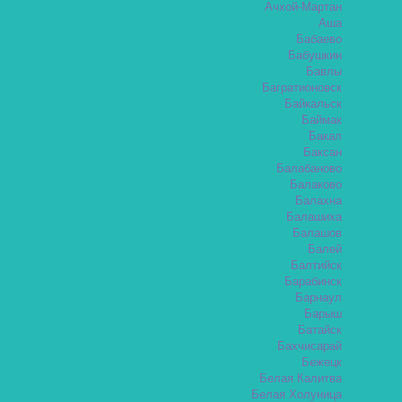
Ачхой-Мартан
Аша
Бабаево
Бабушкин
Бавлы
Багратионовск
Байкальск
Баймак
Бакал
Баксан
Балабаново
Балаково
Балахна
Балашиха
Балашов
Балей
Балтийск
Барабинск
Барнаул
Барыш
Батайск
Бахчисарай
Бежецк
Белая Калитва
Белая Холуница