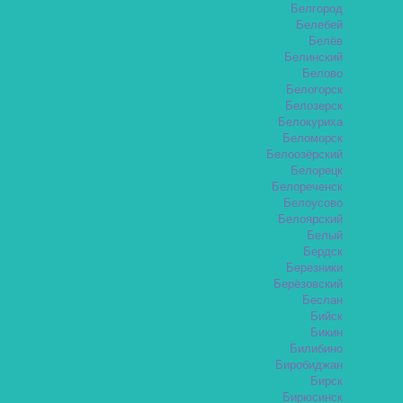
Белгород
Белебей
Белёв
Белинский
Белово
Белогорск
Белозерск
Белокуриха
Беломорск
Белоозёрский
Белорецк
Белореченск
Белоусово
Белоярский
Белый
Бердск
Березники
Берёзовский
Беслан
Бийск
Бикин
Билибино
Биробиджан
Бирск
Бирюсинск