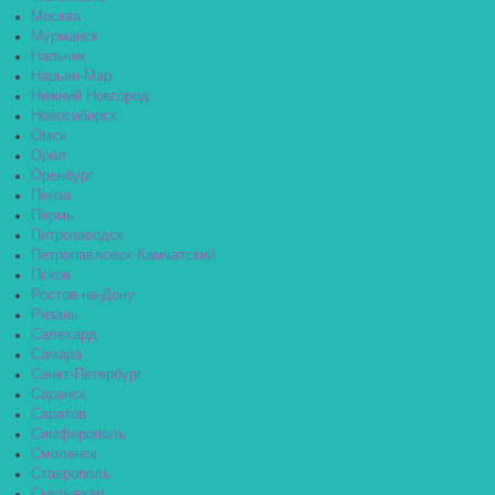
Москва
Мурманск
Нальчик
Нарьян-Мар
Нижний Новгород
Новосибирск
Омск
Орёл
Оренбург
Пенза
Пермь
Петрозаводск
Петропавловск-Камчатский
Псков
Ростов-на-Дону
Рязань
Салехард
Самара
Санкт-Петербург
Саранск
Саратов
Симферополь
Смоленск
Ставрополь
Сыктывкар