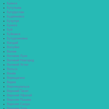
Брянск
Бугульма
Бугуруслан
Будённовск
Бузулук
Буинск
Буй
Буйнакск
Бутурлиновка
Валдай
Валуйки
Велиж
Великие Луки
Великий Новгород
Великий Устюг
Вельск
Венёв
Верещагино
Верея
Верхнеуральск
Верхний Тагил
Верхний Уфалей
Верхняя Пышма
Верхняя Салда
Верхняя Тура