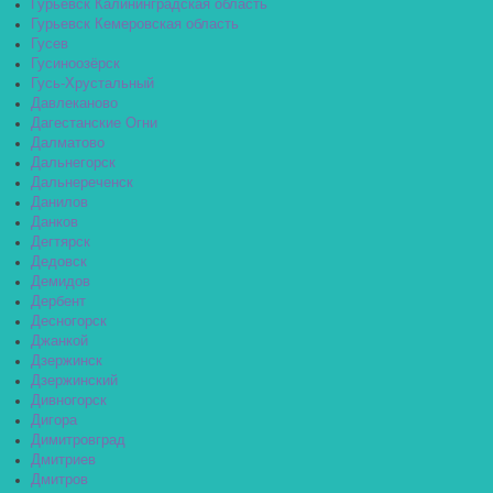
Гурьевск Калининградская область
Гурьевск Кемеровская область
Гусев
Гусиноозёрск
Гусь-Хрустальный
Давлеканово
Дагестанские Огни
Далматово
Дальнегорск
Дальнереченск
Данилов
Данков
Дегтярск
Дедовск
Демидов
Дербент
Десногорск
Джанкой
Дзержинск
Дзержинский
Дивногорск
Дигора
Димитровград
Дмитриев
Дмитров