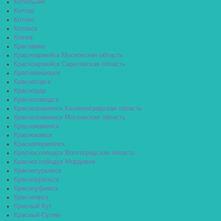
Котельнич
Котлас
Котово
Котовск
Кохма
Красавино
Красноармейск Московская область
Красноармейск Саратовская область
Красновишерск
Красногорск
Краснодар
Краснозаводск
Краснознаменск Калининградская область
Краснознаменск Московская область
Краснокаменск
Краснокамск
Красноперекопск
Краснослободск Волгоградская область
Краснослободск Мордовия
Краснотурьинск
Красноуральск
Красноуфимск
Красноярск
Красный Кут
Красный Сулин