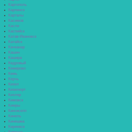
Каргополь
Карпинск
Карталы
Касимов
Касли
Каспийск
Катав-Ивановск
Катайск
Качканар
Кашин
Кашира
Кедровый
Кемерово
Кемь
Керчь
Кизел
Кизилюрт
Кизляр
Кимовск
Кимры
Кингисепп
Кинель
Кинешма
Киреевск