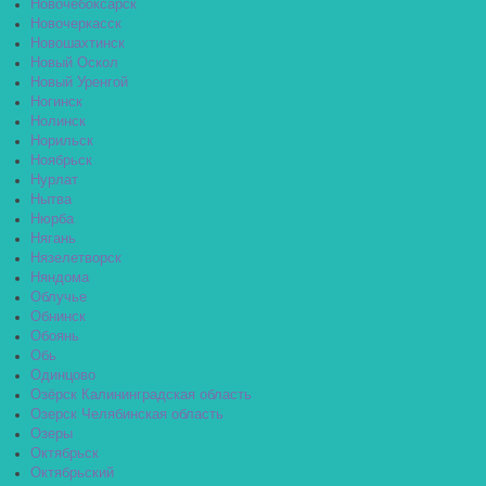
Новочебоксарск
Новочеркасск
Новошахтинск
Новый Оскол
Новый Уренгой
Ногинск
Нолинск
Норильск
Ноябрьск
Нурлат
Нытва
Нюрба
Нягань
Нязелетворск
Няндома
Облучье
Обнинск
Обоянь
Обь
Одинцово
Озёрск Калининградская область
Озерск Челябинская область
Озеры
Октябрьск
Октябрьский