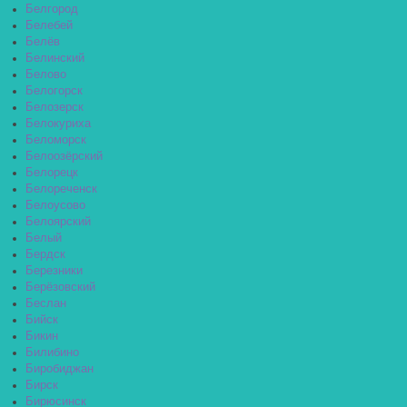
Белгород
Белебей
Белёв
Белинский
Белово
Белогорск
Белозерск
Белокуриха
Беломорск
Белоозёрский
Белорецк
Белореченск
Белоусово
Белоярский
Белый
Бердск
Березники
Берёзовский
Беслан
Бийск
Бикин
Билибино
Биробиджан
Бирск
Бирюсинск