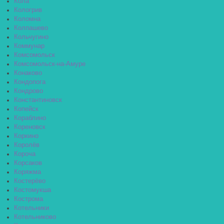
Кола
Кологрив
Коломна
Колпашево
Кольчугино
Коммунар
Комсомольск
Комсомольск-на-Амуре
Конаково
Кондопога
Кондрово
Константиновск
Копейск
Кораблино
Кореновск
Коркино
Королёв
Короча
Корсаков
Коряжма
Костерёво
Костомукша
Кострома
Котельники
Котельниково