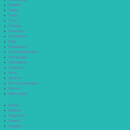
Тамбов
Тверь
Томск
Тула
Тюмень
Улан-Удэ
Ульяновск
Уфа
Хабаровск
Ханты-Мансийск
Чебоксары
Челябинск
Черкесск
Чита
Элиста
Южно-Сахалинск
Якутск
Ярославль
Абаза
Абакан
Абдулино
Абинск
Агидель