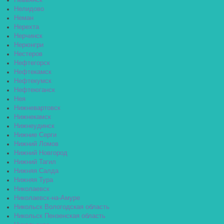
Невьянск
Нелидово
Неман
Нерехта
Нерчинск
Нерюнгри
Нестеров
Нефтегорск
Нефтекамск
Нефтекумск
Нефтеюганск
Нея
Нижневартовск
Нижнекамск
Нижнеудинск
Нижние Серги
Нижний Ломов
Нижний Новгород
Нижний Тагил
Нижняя Салда
Нижняя Тура
Николаевск
Николаевск-на-Амуре
Никольск Вологодская область
Никольск Пензенская область