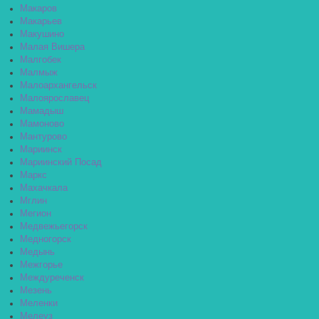
Макаров
Макарьев
Макушино
Малая Вишера
Малгобек
Малмыж
Малоархангельск
Малоярославец
Мамадыш
Мамоново
Мантурово
Мариинск
Мариинский Посад
Маркс
Махачкала
Мглин
Мегион
Медвежьегорск
Медногорск
Медынь
Межгорье
Междуреченск
Мезень
Меленки
Мелеуз