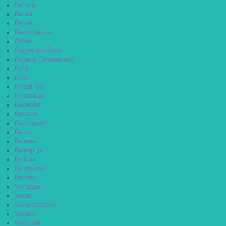
Липецк
Липки
Лиски
Лихославль
Лобня
Лодейное Поле
Лосино-Петровский
Луга
Луза
Лукоянов
Луховицы
Лысково
Лысьва
Лыткарино
Льгов
Любань
Люберцы
Любим
Людиново
Лянтор
Магадан
Магас
Магнитогорск
Майкоп
Майский