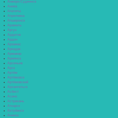
Анжеро-Судженск
Анива
Апатиты
Апрелевка
Апшеронск
Арамиль
Аргун
Ардатов
Ардон
Арзамас
Аркадак
Армавир
Армянск
Арсеньев
Арск
Артём
Артёмовск
Артёмовский
Архангельск
Асбест
Асино
Астрахань
Аткарск
Ахтубинск
Ачинск