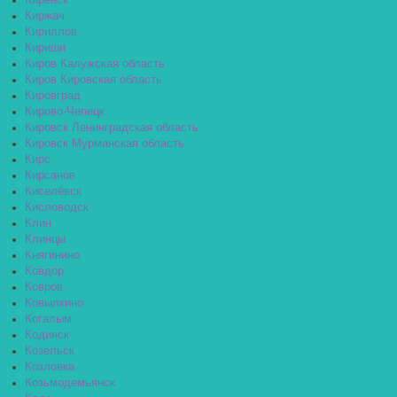
Киренск
Киржач
Кириллов
Кириши
Киров Калужская область
Киров Кировская область
Кировград
Кирово-Чепецк
Кировск Ленинградская область
Кировск Мурманская область
Кирс
Кирсанов
Киселёвск
Кисловодск
Клин
Клинцы
Княгинино
Ковдор
Ковров
Ковылкино
Когалым
Кодинск
Козельск
Козловка
Козьмодемьянск