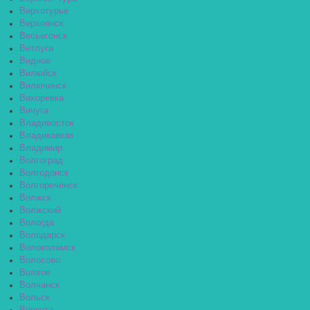
Верхотурье
Верхоянск
Весьегонск
Ветлуга
Видное
Вилюйск
Вилючинск
Вихоревка
Вичуга
Владивосток
Владикавказ
Владимир
Волгоград
Волгодонск
Волгореченск
Волжск
Волжский
Вологда
Володарск
Волоколамск
Волосово
Волхов
Волчанск
Вольск