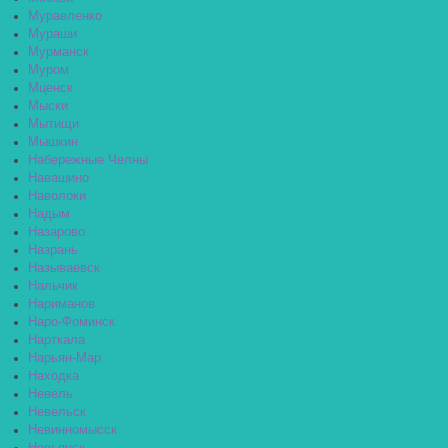
Муравленко
Мураши
Мурманск
Муром
Мценск
Мыски
Мытищи
Мышкин
Набережные Челны
Навашино
Наволоки
Надым
Назарово
Назрань
Называевск
Нальчик
Нариманов
Наро-Фоминск
Нарткала
Нарьян-Мар
Находка
Невель
Невельск
Невинномысск