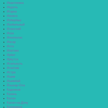
Ивантеевка
Ивдель
Игарка
Ижевск
Избербаш
Изобильный
Иланский
Инза
Иннополис
Инсар
Инта
Ипатово
Ирбит
Иркутск
Исилькуль
Искитим
Истра
Ишим
Ишимбай
Йошкар-Ола
Кадников
Казань
Калач
Калач-на-Дону
Калачинск