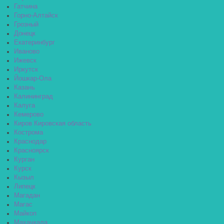
Гатчина
Горно-Алтайск
Грозный
Донецк
Екатеринбург
Иваново
Ижевск
Иркутск
Йошкар-Ола
Казань
Калининград
Калуга
Кемерово
Киров Кировская область
Кострома
Краснодар
Красноярск
Курган
Курск
Кызыл
Липецк
Магадан
Магас
Майкоп
Махачкала