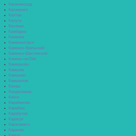
Калининград
Калининск
Калтан
Калуга
Калязин
Камбарка
Каменка
Каменногорск
Каменск-Уральский
Каменск-Шахтинский
Камень-на-Оби
Камешково
Камызяк
Камышин
Камышлов
Канаш
Кандалакша
Канск
Карабаново
Карабаш
Карабулак
Карасук
Карачаевск
Карачев
Каргат