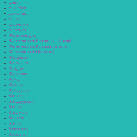
Емва
Енисейск
Ермолино
Ершов
Ессентуки
Ефремов
Железноводск
Железногорск Красноярский край
Железногорск Курская область
Железногорск-Илимский
Жердевка
Жигулёвск
Жиздра
Жирновск
Жуков
Жуковка
Жуковский
Завитинск
Заводоуковск
Заволжск
Заволжье
Задонск
Заинск
Закаменск
Заозёрный