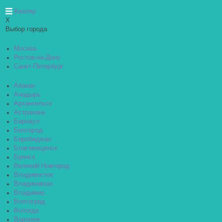
Кизляр
X
Выбор города
Москва
Ростов-на-Дону
Санкт-Петербург
Абакан
Анадырь
Архангельск
Астрахань
Барнаул
Белгород
Биробиджан
Благовещенск
Брянск
Великий Новгород
Владивосток
Владикавказ
Владимир
Волгоград
Вологда
Воронеж