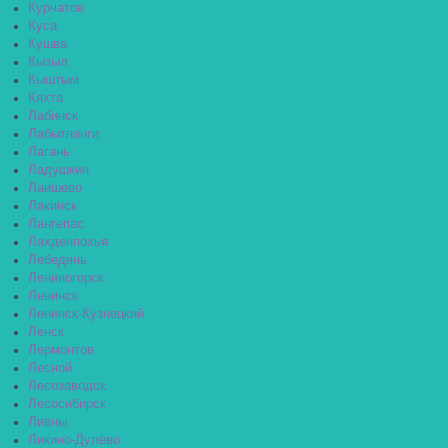
Курчатов
Куса
Кушва
Кызыл
Кыштым
Кяхта
Лабинск
Лабытнанги
Лагань
Ладушкин
Лаишево
Лакинск
Лангепас
Лахденпохья
Лебедянь
Лениногорск
Ленинск
Ленинск-Кузнецкий
Ленск
Лермонтов
Лесной
Лесозаводск
Лесосибирск
Ливны
Ликино-Дулёво