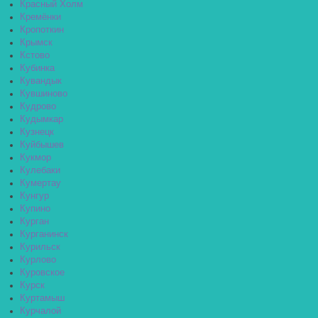
Красный Холм
Кремёнки
Кропоткин
Крымск
Кстово
Кубинка
Кувандык
Кувшиново
Кудрово
Кудымкар
Кузнецк
Куйбышев
Кукмор
Кулебаки
Кумертау
Кунгур
Купино
Курган
Курганинск
Курильск
Курлово
Куровское
Курск
Куртамыш
Курчалой