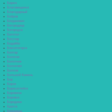
Бирюч
Благовещенск
Благодарный
Бобров
Богданович
Богородицк
Богородск
Боготол
Богучар
Бодайбо
Бокситогорск
Болгар
Бологое
Болотное
Болохово
Болхов
Большой Камень
Бор
Борзя
Борисоглебск
Боровичи
Боровск
Бородино
Братск
Бронницы