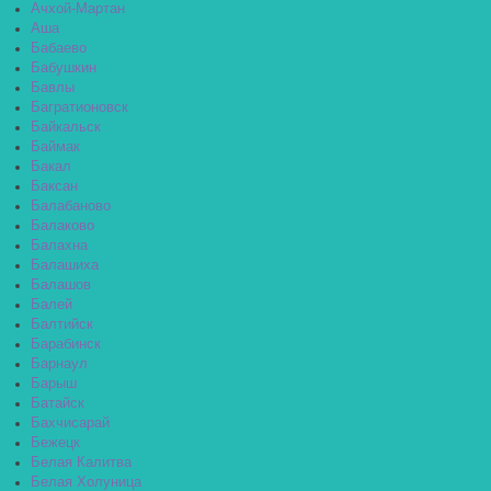
Ачхой-Мартан
Аша
Бабаево
Бабушкин
Бавлы
Багратионовск
Байкальск
Баймак
Бакал
Баксан
Балабаново
Балаково
Балахна
Балашиха
Балашов
Балей
Балтийск
Барабинск
Барнаул
Барыш
Батайск
Бахчисарай
Бежецк
Белая Калитва
Белая Холуница