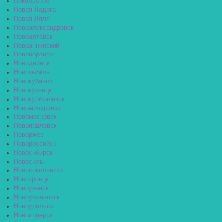
Никольское
Новая Ладога
Новая Ляля
Новоалександровск
Новоалтайск
Новоаннинский
Нововоронеж
Новодвинск
Новозыбков
Новокубанск
Новокузнецк
Новокуйбышевск
Новомичуринск
Новомосковск
Новопавловск
Новоржев
Новороссийск
Новосибирск
Новосиль
Новосокольники
Новотроицк
Новоузенск
Новоульяновск
Новоуральск
Новохопёрск