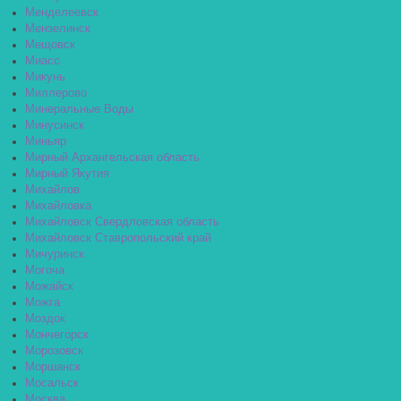
Менделеевск
Мензелинск
Мещовск
Миасс
Микунь
Миллерово
Минеральные Воды
Минусинск
Миньяр
Мирный Архангельская область
Мирный Якутия
Михайлов
Михайловка
Михайловск Свердловская область
Михайловск Ставропольский край
Мичуринск
Могоча
Можайск
Можга
Моздок
Мончегорск
Морозовск
Моршанск
Мосальск
Москва