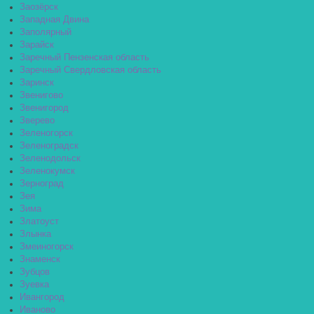
Заозёрск
Западная Двина
Заполярный
Зарайск
Заречный Пензенская область
Заречный Свердловская область
Заринск
Звенигово
Звенигород
Зверево
Зеленогорск
Зеленоградск
Зеленодольск
Зеленокумск
Зерноград
Зея
Зима
Златоуст
Злынка
Змеиногорск
Знаменск
Зубцов
Зуевка
Ивангород
Иваново