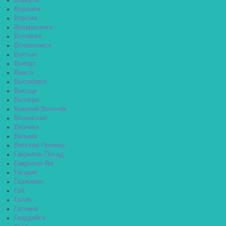
Воркута
Воронеж
Ворсма
Воскресенск
Воткинск
Всеволожск
Вуктыл
Выборг
Выкса
Высоковск
Высоцк
Вытегра
Вышний Волочёк
Вяземский
Вязники
Вязьма
Вятские Поляны
Гаврилов Посад
Гаврилов-Ям
Гагарин
Гаджиево
Гай
Галич
Гатчина
Гвардейск