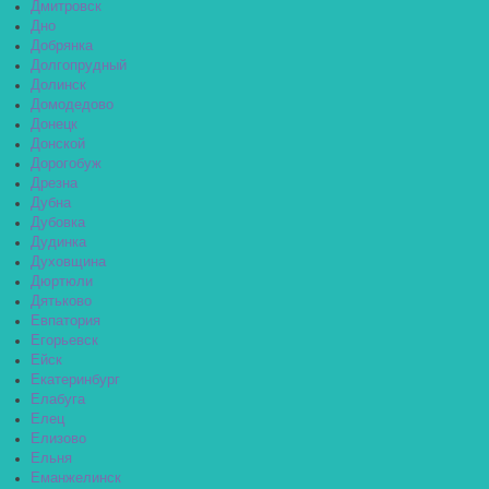
Дмитровск
Дно
Добрянка
Долгопрудный
Долинск
Домодедово
Донецк
Донской
Дорогобуж
Дрезна
Дубна
Дубовка
Дудинка
Духовщина
Дюртюли
Дятьково
Евпатория
Егорьевск
Ейск
Екатеринбург
Елабуга
Елец
Елизово
Ельня
Еманжелинск