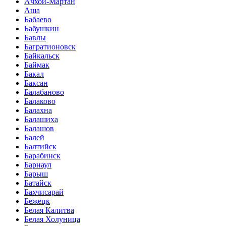
Ачхой-Мартан
Аша
Бабаево
Бабушкин
Бавлы
Багратионовск
Байкальск
Баймак
Бакал
Баксан
Балабаново
Балаково
Балахна
Балашиха
Балашов
Балей
Балтийск
Барабинск
Барнаул
Барыш
Батайск
Бахчисарай
Бежецк
Белая Калитва
Белая Холуница