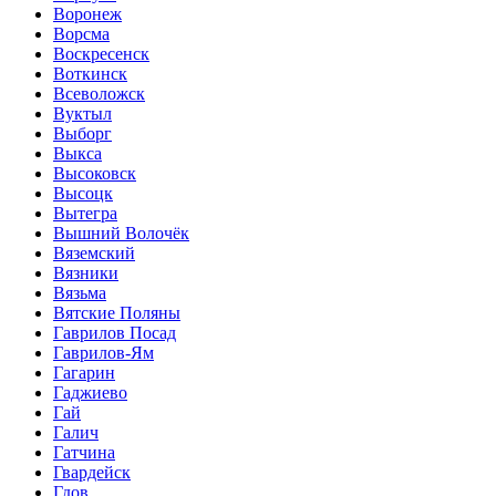
Воронеж
Ворсма
Воскресенск
Воткинск
Всеволожск
Вуктыл
Выборг
Выкса
Высоковск
Высоцк
Вытегра
Вышний Волочёк
Вяземский
Вязники
Вязьма
Вятские Поляны
Гаврилов Посад
Гаврилов-Ям
Гагарин
Гаджиево
Гай
Галич
Гатчина
Гвардейск
Гдов