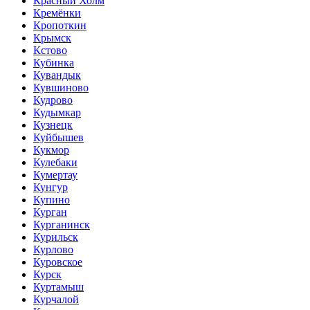
Красный Холм
Кремёнки
Кропоткин
Крымск
Кстово
Кубинка
Кувандык
Кувшиново
Кудрово
Кудымкар
Кузнецк
Куйбышев
Кукмор
Кулебаки
Кумертау
Кунгур
Купино
Курган
Курганинск
Курильск
Курлово
Куровское
Курск
Куртамыш
Курчалой