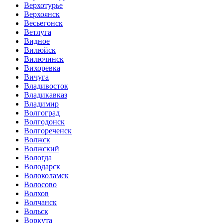
Верхотурье
Верхоянск
Весьегонск
Ветлуга
Видное
Вилюйск
Вилючинск
Вихоревка
Вичуга
Владивосток
Владикавказ
Владимир
Волгоград
Волгодонск
Волгореченск
Волжск
Волжский
Вологда
Володарск
Волоколамск
Волосово
Волхов
Волчанск
Вольск
Воркута