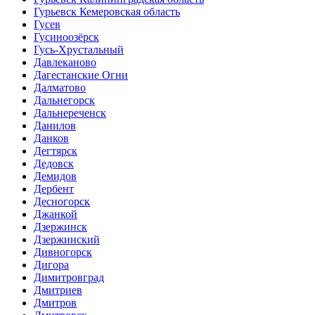
Гурьевск Кемеровская область
Гусев
Гусиноозёрск
Гусь-Хрустальный
Давлеканово
Дагестанские Огни
Далматово
Дальнегорск
Дальнереченск
Данилов
Данков
Дегтярск
Дедовск
Демидов
Дербент
Десногорск
Джанкой
Дзержинск
Дзержинский
Дивногорск
Дигора
Димитровград
Дмитриев
Дмитров