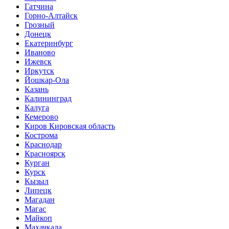
Гатчина
Горно-Алтайск
Грозный
Донецк
Екатеринбург
Иваново
Ижевск
Иркутск
Йошкар-Ола
Казань
Калининград
Калуга
Кемерово
Киров Кировская область
Кострома
Краснодар
Красноярск
Курган
Курск
Кызыл
Липецк
Магадан
Магас
Майкоп
Махачкала