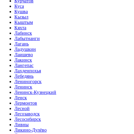
Курчатов
Куса
Кушва
Кызыл
Кыштым
Кяхта
Лабинск
Лабытнанги
Лагань
Ладушкин
Лаишево
Лакинск
Лангепас
Лахденпохья
Лебедянь
Лениногорск
Ленинск
Ленинск-Кузнецкий
Ленск
Лермонтов
Лесной
Лесозаводск
Лесосибирск
Ливны
Ликино-Дулёво