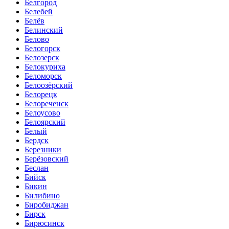
Белгород
Белебей
Белёв
Белинский
Белово
Белогорск
Белозерск
Белокуриха
Беломорск
Белоозёрский
Белорецк
Белореченск
Белоусово
Белоярский
Белый
Бердск
Березники
Берёзовский
Беслан
Бийск
Бикин
Билибино
Биробиджан
Бирск
Бирюсинск