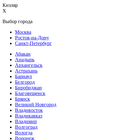
Кизляр
X
Выбор города
Москва
Ростов-на-Дону
Санкт-Петербург
Абакан
Анадырь
Архангельск
Астрахань
Барнаул
Белгород
Биробиджан
Благовещенск
Брянск
Великий Новгород
Владивосток
Владикавказ
Владимир
Волгоград
Вологда
Воронеж