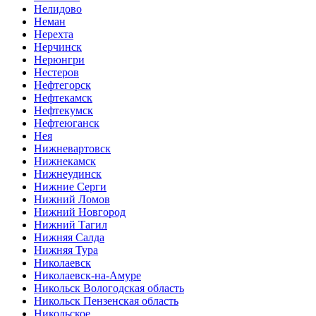
Нелидово
Неман
Нерехта
Нерчинск
Нерюнгри
Нестеров
Нефтегорск
Нефтекамск
Нефтекумск
Нефтеюганск
Нея
Нижневартовск
Нижнекамск
Нижнеудинск
Нижние Серги
Нижний Ломов
Нижний Новгород
Нижний Тагил
Нижняя Салда
Нижняя Тура
Николаевск
Николаевск-на-Амуре
Никольск Вологодская область
Никольск Пензенская область
Никольское