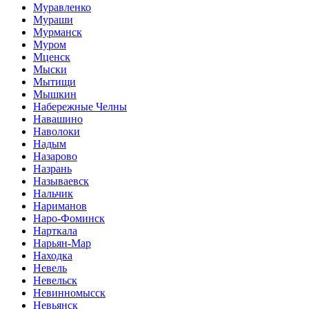
Муравленко
Мураши
Мурманск
Муром
Мценск
Мыски
Мытищи
Мышкин
Набережные Челны
Навашино
Наволоки
Надым
Назарово
Назрань
Называевск
Нальчик
Нариманов
Наро-Фоминск
Нарткала
Нарьян-Мар
Находка
Невель
Невельск
Невинномысск
Невьянск