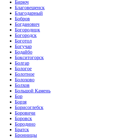
Бирюч
Благовещенск
Благодарный
Бобров
Богданович
Богородицк
Богородск
Боготол
Богучар
Бодайбо
Бокситогорск
Болгар
Бологое
Болотное
Болохово
Болхов
Большой Камень
Бор
Борзя
Борисоглебск
Боровичи
Боровск
Бородино
Братск
Бронницы