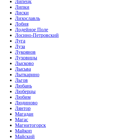
Липецк
Липки
Лиски
Лихославль
Лобня
Лодейное Поле
Лосино-Петровский
Луга
Луза
Лукоянов
Луховицы
Лысково
Лысьва
Лыткарино
Льгов
Любань
Люберцы
Любим
Людиново
Лянтор
Магадан
Магас
Магнитогорск
Майкоп
Майский