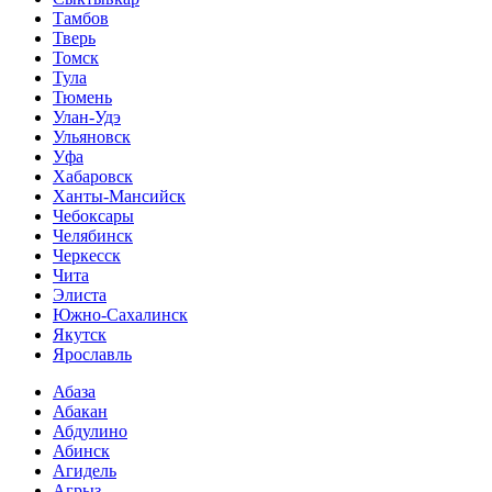
Тамбов
Тверь
Томск
Тула
Тюмень
Улан-Удэ
Ульяновск
Уфа
Хабаровск
Ханты-Мансийск
Чебоксары
Челябинск
Черкесск
Чита
Элиста
Южно-Сахалинск
Якутск
Ярославль
Абаза
Абакан
Абдулино
Абинск
Агидель
Агрыз