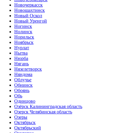
Новочеркасск
Новошахтинск
Новый Оскол
Новый Уренгой
Ногинск
Нолинск
Норильск
Ноябрьск
Нурлат
Нытва
Нюрба
Нягань
Нязелетворск
Няндома
Облучье
Обнинск
Обоянь
Обь
Одинцово
Озёрск Калининградская область
Озерск Челябинская область
Озеры
Октябрьск
Октябрьский