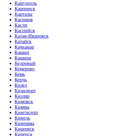
Каргополь
Карпинск
Карталы
Касимов
Касли
Каспийск
Катав-Ивановск
Катайск
Качканар
Кашин
Кашира
Кедровый
Кемерово
Кемь
Керчь
Кизел
Кизилюрт
Кизляр
Кимовск
Кимры
Кингисепп
Кинель
Кинешма
Киреевск
Киренск