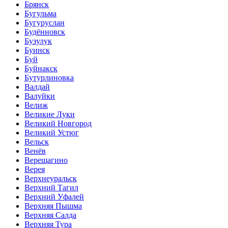
Брянск
Бугульма
Бугуруслан
Будённовск
Бузулук
Буинск
Буй
Буйнакск
Бутурлиновка
Валдай
Валуйки
Велиж
Великие Луки
Великий Новгород
Великий Устюг
Вельск
Венёв
Верещагино
Верея
Верхнеуральск
Верхний Тагил
Верхний Уфалей
Верхняя Пышма
Верхняя Салда
Верхняя Тура