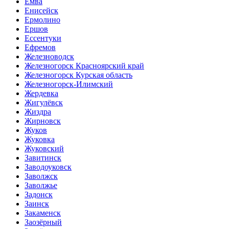
Емва
Енисейск
Ермолино
Ершов
Ессентуки
Ефремов
Железноводск
Железногорск Красноярский край
Железногорск Курская область
Железногорск-Илимский
Жердевка
Жигулёвск
Жиздра
Жирновск
Жуков
Жуковка
Жуковский
Завитинск
Заводоуковск
Заволжск
Заволжье
Задонск
Заинск
Закаменск
Заозёрный