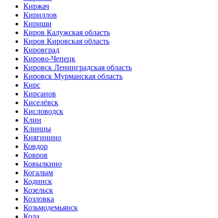
Киржач
Кириллов
Кириши
Киров Калужская область
Киров Кировская область
Кировград
Кирово-Чепецк
Кировск Ленинградская область
Кировск Мурманская область
Кирс
Кирсанов
Киселёвск
Кисловодск
Клин
Клинцы
Княгинино
Ковдор
Ковров
Ковылкино
Когалым
Кодинск
Козельск
Козловка
Козьмодемьянск
Кола