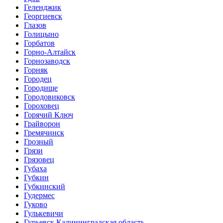
Геленджик
Георгиевск
Глазов
Голицыно
Горбатов
Горно-Алтайск
Горнозаводск
Горняк
Городец
Городище
Городовиковск
Гороховец
Горячий Ключ
Грайворон
Гремячинск
Грозный
Грязи
Грязовец
Губаха
Губкин
Губкинский
Гудермес
Гуково
Гулькевичи
Гурьевск Калининградская область