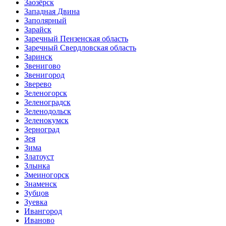
Заозёрск
Западная Двина
Заполярный
Зарайск
Заречный Пензенская область
Заречный Свердловская область
Заринск
Звенигово
Звенигород
Зверево
Зеленогорск
Зеленоградск
Зеленодольск
Зеленокумск
Зерноград
Зея
Зима
Златоуст
Злынка
Змеиногорск
Знаменск
Зубцов
Зуевка
Ивангород
Иваново