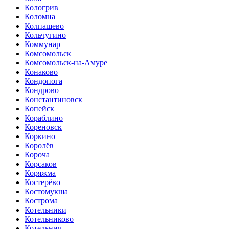
Кологрив
Коломна
Колпашево
Кольчугино
Коммунар
Комсомольск
Комсомольск-на-Амуре
Конаково
Кондопога
Кондрово
Константиновск
Копейск
Кораблино
Кореновск
Коркино
Королёв
Короча
Корсаков
Коряжма
Костерёво
Костомукша
Кострома
Котельники
Котельниково
Котельнич