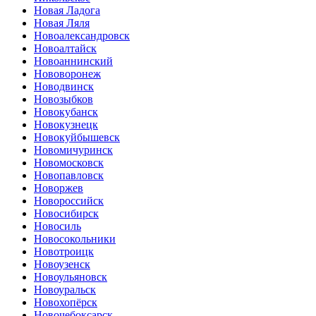
Новая Ладога
Новая Ляля
Новоалександровск
Новоалтайск
Новоаннинский
Нововоронеж
Новодвинск
Новозыбков
Новокубанск
Новокузнецк
Новокуйбышевск
Новомичуринск
Новомосковск
Новопавловск
Новоржев
Новороссийск
Новосибирск
Новосиль
Новосокольники
Новотроицк
Новоузенск
Новоульяновск
Новоуральск
Новохопёрск
Новочебоксарск