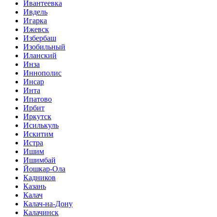
Ивантеевка
Ивдель
Игарка
Ижевск
Избербаш
Изобильный
Иланский
Инза
Иннополис
Инсар
Инта
Ипатово
Ирбит
Иркутск
Исилькуль
Искитим
Истра
Ишим
Ишимбай
Йошкар-Ола
Кадников
Казань
Калач
Калач-на-Дону
Калачинск