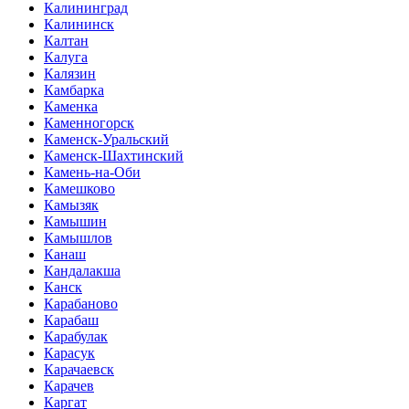
Калининград
Калининск
Калтан
Калуга
Калязин
Камбарка
Каменка
Каменногорск
Каменск-Уральский
Каменск-Шахтинский
Камень-на-Оби
Камешково
Камызяк
Камышин
Камышлов
Канаш
Кандалакша
Канск
Карабаново
Карабаш
Карабулак
Карасук
Карачаевск
Карачев
Каргат