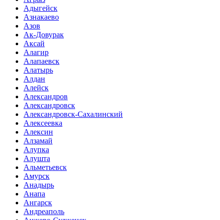
Адыгейск
Азнакаево
Азов
Ак-Довурак
Аксай
Алагир
Алапаевск
Алатырь
Алдан
Алейск
Александров
Александровск
Александровск-Сахалинский
Алексеевка
Алексин
Алзамай
Алупка
Алушта
Альметьевск
Амурск
Анадырь
Анапа
Ангарск
Андреаполь