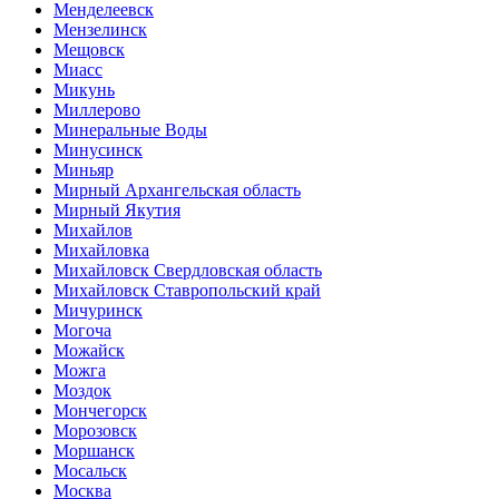
Менделеевск
Мензелинск
Мещовск
Миасс
Микунь
Миллерово
Минеральные Воды
Минусинск
Миньяр
Мирный Архангельская область
Мирный Якутия
Михайлов
Михайловка
Михайловск Свердловская область
Михайловск Ставропольский край
Мичуринск
Могоча
Можайск
Можга
Моздок
Мончегорск
Морозовск
Моршанск
Мосальск
Москва