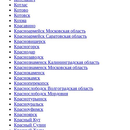
Котлас
Котово
Котовск
Кохма
Красавино
Красноармейск Московская область
Красноармейск Саратовская область
Красновишерск
Красногорск
Краснодар
Краснозаводск
Краснознаменск Калининградская область
Краснознаменск Московская область
Краснокаменск
Краснокамск
Красноперекопск
Краснослободск Волгоградская область
Краснослободск Мордовия
Краснотурьинск
Красноуральск
Красноуфимск
Красноярск
Красный Кут
Красный Сулин