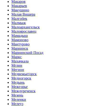
Макаров
Макарьев
Макушино
Малая Вишера
Малгобек
Малмыж
Малоархангельск
Малоярославец
Мамадыш
Мамоново
Мантурово
Мариинск
Мариинский Посад
Маркс
Махачкала
Мглин
Мегион
Медвежьегорск
Медногорск
Медынь
Межгорье
Междуреченск
Мезень
Меленки
Мелеуз