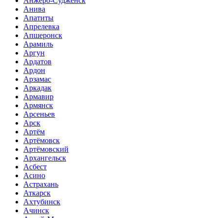
Анжеро-Судженск
Анива
Апатиты
Апрелевка
Апшеронск
Арамиль
Аргун
Ардатов
Ардон
Арзамас
Аркадак
Армавир
Армянск
Арсеньев
Арск
Артём
Артёмовск
Артёмовский
Архангельск
Асбест
Асино
Астрахань
Аткарск
Ахтубинск
Ачинск