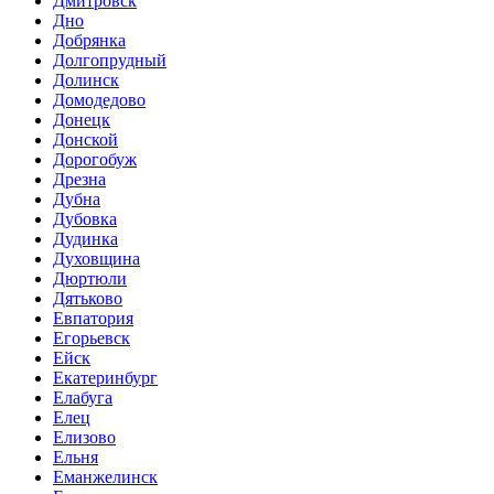
Дмитровск
Дно
Добрянка
Долгопрудный
Долинск
Домодедово
Донецк
Донской
Дорогобуж
Дрезна
Дубна
Дубовка
Дудинка
Духовщина
Дюртюли
Дятьково
Евпатория
Егорьевск
Ейск
Екатеринбург
Елабуга
Елец
Елизово
Ельня
Еманжелинск