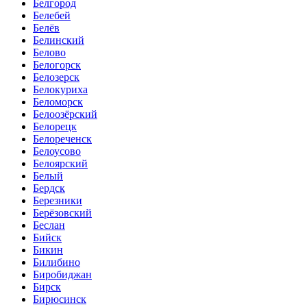
Белгород
Белебей
Белёв
Белинский
Белово
Белогорск
Белозерск
Белокуриха
Беломорск
Белоозёрский
Белорецк
Белореченск
Белоусово
Белоярский
Белый
Бердск
Березники
Берёзовский
Беслан
Бийск
Бикин
Билибино
Биробиджан
Бирск
Бирюсинск