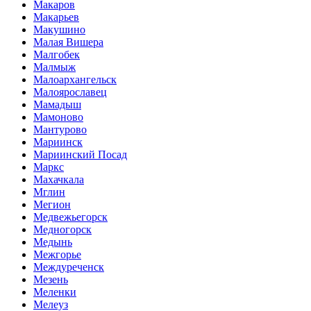
Макаров
Макарьев
Макушино
Малая Вишера
Малгобек
Малмыж
Малоархангельск
Малоярославец
Мамадыш
Мамоново
Мантурово
Мариинск
Мариинский Посад
Маркс
Махачкала
Мглин
Мегион
Медвежьегорск
Медногорск
Медынь
Межгорье
Междуреченск
Мезень
Меленки
Мелеуз