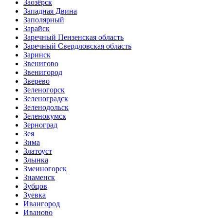
Заозёрск
Западная Двина
Заполярный
Зарайск
Заречный Пензенская область
Заречный Свердловская область
Заринск
Звенигово
Звенигород
Зверево
Зеленогорск
Зеленоградск
Зеленодольск
Зеленокумск
Зерноград
Зея
Зима
Златоуст
Злынка
Змеиногорск
Знаменск
Зубцов
Зуевка
Ивангород
Иваново