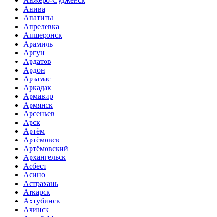
Анжеро-Судженск
Анива
Апатиты
Апрелевка
Апшеронск
Арамиль
Аргун
Ардатов
Ардон
Арзамас
Аркадак
Армавир
Армянск
Арсеньев
Арск
Артём
Артёмовск
Артёмовский
Архангельск
Асбест
Асино
Астрахань
Аткарск
Ахтубинск
Ачинск