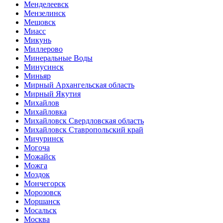
Менделеевск
Мензелинск
Мещовск
Миасс
Микунь
Миллерово
Минеральные Воды
Минусинск
Миньяр
Мирный Архангельская область
Мирный Якутия
Михайлов
Михайловка
Михайловск Свердловская область
Михайловск Ставропольский край
Мичуринск
Могоча
Можайск
Можга
Моздок
Мончегорск
Морозовск
Моршанск
Мосальск
Москва