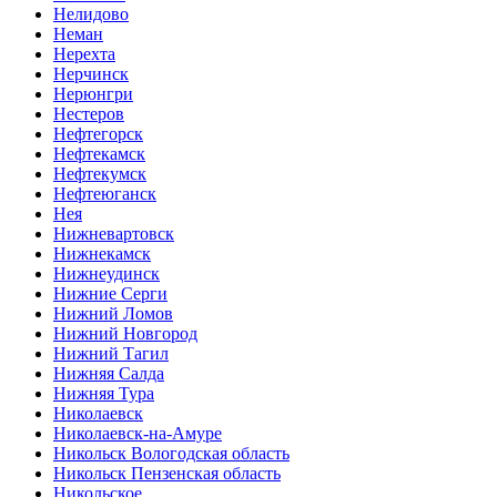
Нелидово
Неман
Нерехта
Нерчинск
Нерюнгри
Нестеров
Нефтегорск
Нефтекамск
Нефтекумск
Нефтеюганск
Нея
Нижневартовск
Нижнекамск
Нижнеудинск
Нижние Серги
Нижний Ломов
Нижний Новгород
Нижний Тагил
Нижняя Салда
Нижняя Тура
Николаевск
Николаевск-на-Амуре
Никольск Вологодская область
Никольск Пензенская область
Никольское