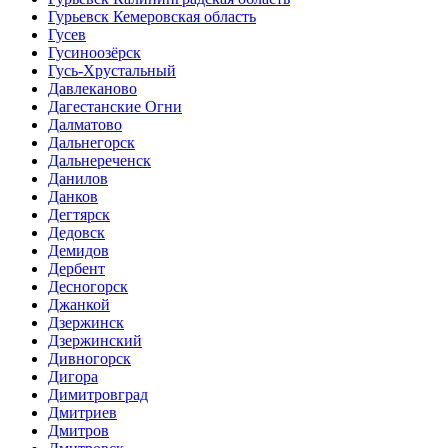
Гурьевск Кемеровская область
Гусев
Гусиноозёрск
Гусь-Хрустальный
Давлеканово
Дагестанские Огни
Далматово
Дальнегорск
Дальнереченск
Данилов
Данков
Дегтярск
Дедовск
Демидов
Дербент
Десногорск
Джанкой
Дзержинск
Дзержинский
Дивногорск
Дигора
Димитровград
Дмитриев
Дмитров