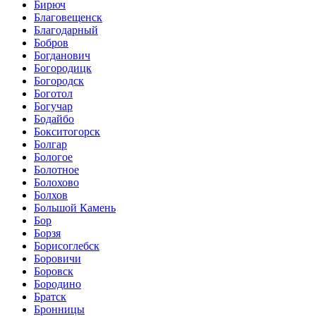
Бирюч
Благовещенск
Благодарный
Бобров
Богданович
Богородицк
Богородск
Боготол
Богучар
Бодайбо
Бокситогорск
Болгар
Бологое
Болотное
Болохово
Болхов
Большой Камень
Бор
Борзя
Борисоглебск
Боровичи
Боровск
Бородино
Братск
Бронницы