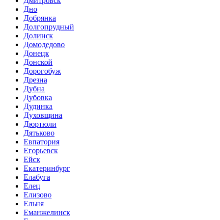
Дмитровск
Дно
Добрянка
Долгопрудный
Долинск
Домодедово
Донецк
Донской
Дорогобуж
Дрезна
Дубна
Дубовка
Дудинка
Духовщина
Дюртюли
Дятьково
Евпатория
Егорьевск
Ейск
Екатеринбург
Елабуга
Елец
Елизово
Ельня
Еманжелинск