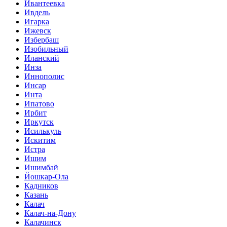
Ивантеевка
Ивдель
Игарка
Ижевск
Избербаш
Изобильный
Иланский
Инза
Иннополис
Инсар
Инта
Ипатово
Ирбит
Иркутск
Исилькуль
Искитим
Истра
Ишим
Ишимбай
Йошкар-Ола
Кадников
Казань
Калач
Калач-на-Дону
Калачинск