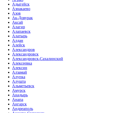
Адыгейск
Азнакаево
Азов
Ак-Довурак
Аксай
Алагир
Алапаевск
Алатырь
Алдан
Алейск
Александров
Александровск
Александровск-Сахалинский
Алексеевка
Алексин
Алзамай
Алупка
Алушта
Альметьевск
Амурск
Анадырь
Анапа
Ангарск
Андреаполь