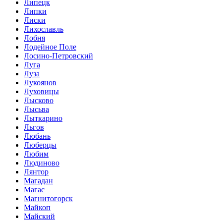
Липецк
Липки
Лиски
Лихославль
Лобня
Лодейное Поле
Лосино-Петровский
Луга
Луза
Лукоянов
Луховицы
Лысково
Лысьва
Лыткарино
Льгов
Любань
Люберцы
Любим
Людиново
Лянтор
Магадан
Магас
Магнитогорск
Майкоп
Майский