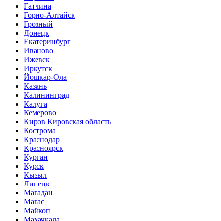
Гатчина
Горно-Алтайск
Грозный
Донецк
Екатеринбург
Иваново
Ижевск
Иркутск
Йошкар-Ола
Казань
Калининград
Калуга
Кемерово
Киров Кировская область
Кострома
Краснодар
Красноярск
Курган
Курск
Кызыл
Липецк
Магадан
Магас
Майкоп
Махачкала