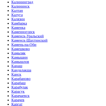
Калининград
Калининск
Калтан
Калуга
Калязин
Камбарка
Каменка
Каменногорск
Каменск-Уральский
Каменск-Шахтинский
Камень-на-Оби
Камешково
Камызяк
Камышин
Камышлов
Канаш
Кандалакша
Канск
Карабаново
Карабаш
Карабулак
Карасук
Карачаевск
Карачев
Каргат