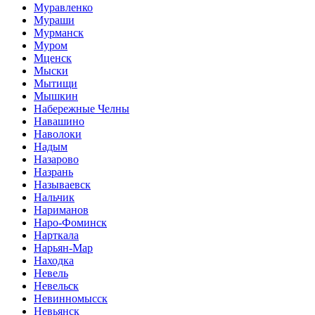
Муравленко
Мураши
Мурманск
Муром
Мценск
Мыски
Мытищи
Мышкин
Набережные Челны
Навашино
Наволоки
Надым
Назарово
Назрань
Называевск
Нальчик
Нариманов
Наро-Фоминск
Нарткала
Нарьян-Мар
Находка
Невель
Невельск
Невинномысск
Невьянск