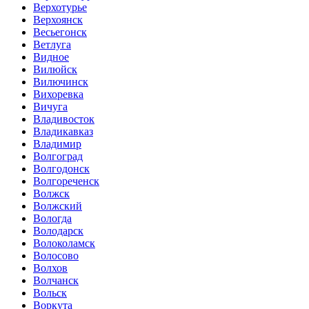
Верхотурье
Верхоянск
Весьегонск
Ветлуга
Видное
Вилюйск
Вилючинск
Вихоревка
Вичуга
Владивосток
Владикавказ
Владимир
Волгоград
Волгодонск
Волгореченск
Волжск
Волжский
Вологда
Володарск
Волоколамск
Волосово
Волхов
Волчанск
Вольск
Воркута