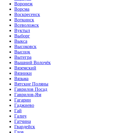
Воронеж
Ворсма
Воскресенск
Воткинск
Всеволожск
Вуктыл
Выборг
Выкса
Высоковск
Высоцк
Вытегра
Вышний Волочёк
Вяземский
Вязники
Вязьма
Вятские Поляны
Гаврилов Посад
Гаврилов-Ям
Гагарин
Гаджиево
Гай
Галич
Гатчина
Гвардейск
Гдов