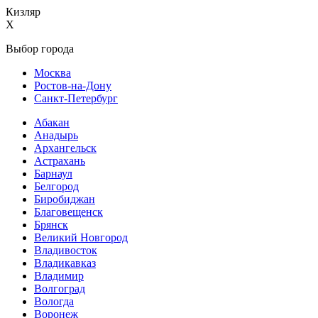
Кизляр
X
Выбор города
Москва
Ростов-на-Дону
Санкт-Петербург
Абакан
Анадырь
Архангельск
Астрахань
Барнаул
Белгород
Биробиджан
Благовещенск
Брянск
Великий Новгород
Владивосток
Владикавказ
Владимир
Волгоград
Вологда
Воронеж