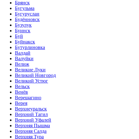
Брянск
Бугульма
Бугуруслан
Будённовск
Бузулук
Буинск
Буй
Буйнакск
Бутурлиновка
Валдай
Валуйки
Велиж
Великие Луки
Великий Новгород
Великий Устюг
Вельск
Венёв
Верещагино
Верея
Верхнеуральск
Верхний Тагил
Верхний Уфалей
Верхняя Пышма
Верхняя Салда
Верхняя Тура