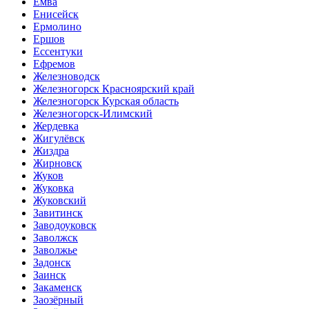
Емва
Енисейск
Ермолино
Ершов
Ессентуки
Ефремов
Железноводск
Железногорск Красноярский край
Железногорск Курская область
Железногорск-Илимский
Жердевка
Жигулёвск
Жиздра
Жирновск
Жуков
Жуковка
Жуковский
Завитинск
Заводоуковск
Заволжск
Заволжье
Задонск
Заинск
Закаменск
Заозёрный