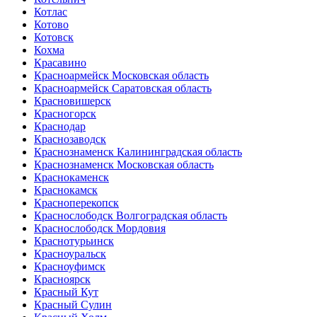
Котлас
Котово
Котовск
Кохма
Красавино
Красноармейск Московская область
Красноармейск Саратовская область
Красновишерск
Красногорск
Краснодар
Краснозаводск
Краснознаменск Калининградская область
Краснознаменск Московская область
Краснокаменск
Краснокамск
Красноперекопск
Краснослободск Волгоградская область
Краснослободск Мордовия
Краснотурьинск
Красноуральск
Красноуфимск
Красноярск
Красный Кут
Красный Сулин