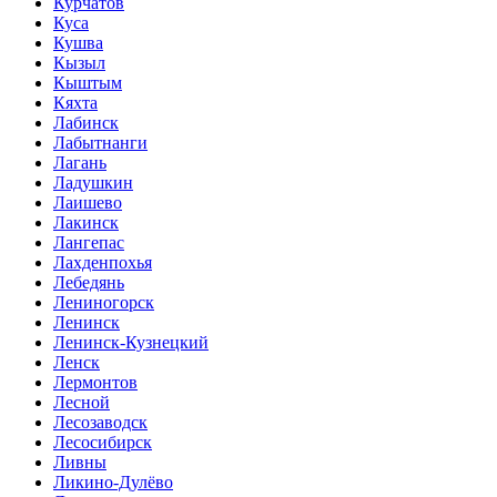
Курчатов
Куса
Кушва
Кызыл
Кыштым
Кяхта
Лабинск
Лабытнанги
Лагань
Ладушкин
Лаишево
Лакинск
Лангепас
Лахденпохья
Лебедянь
Лениногорск
Ленинск
Ленинск-Кузнецкий
Ленск
Лермонтов
Лесной
Лесозаводск
Лесосибирск
Ливны
Ликино-Дулёво