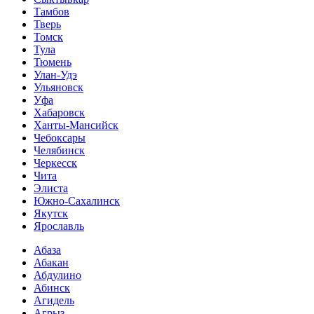
Тамбов
Тверь
Томск
Тула
Тюмень
Улан-Удэ
Ульяновск
Уфа
Хабаровск
Ханты-Мансийск
Чебоксары
Челябинск
Черкесск
Чита
Элиста
Южно-Сахалинск
Якутск
Ярославль
Абаза
Абакан
Абдулино
Абинск
Агидель
Агрыз