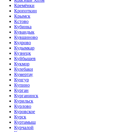
Красный Холм
Кремёнки
Кропоткин
Крымск
Кстово
Кубинка
Кувандык
Кувшиново
Кудрово
Кудымкар
Кузнецк
Куйбышев
Кукмор
Кулебаки
Кумертау
Кунгур
Купино
Курган
Курганинск
Курильск
Курлово
Куровское
Курск
Куртамыш
Курчалой