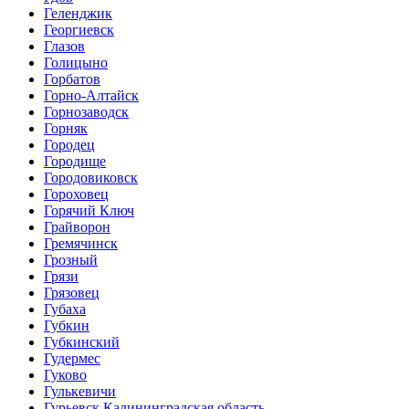
Геленджик
Георгиевск
Глазов
Голицыно
Горбатов
Горно-Алтайск
Горнозаводск
Горняк
Городец
Городище
Городовиковск
Гороховец
Горячий Ключ
Грайворон
Гремячинск
Грозный
Грязи
Грязовец
Губаха
Губкин
Губкинский
Гудермес
Гуково
Гулькевичи
Гурьевск Калининградская область