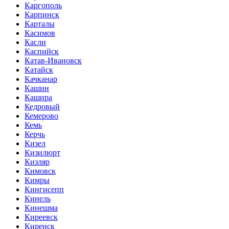
Каргополь
Карпинск
Карталы
Касимов
Касли
Каспийск
Катав-Ивановск
Катайск
Качканар
Кашин
Кашира
Кедровый
Кемерово
Кемь
Керчь
Кизел
Кизилюрт
Кизляр
Кимовск
Кимры
Кингисепп
Кинель
Кинешма
Киреевск
Киренск