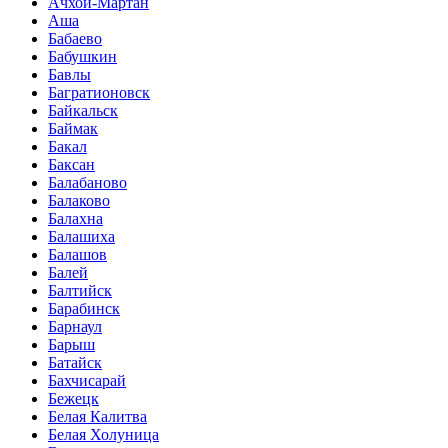
Ачхой-Мартан
Аша
Бабаево
Бабушкин
Бавлы
Багратионовск
Байкальск
Баймак
Бакал
Баксан
Балабаново
Балаково
Балахна
Балашиха
Балашов
Балей
Балтийск
Барабинск
Барнаул
Барыш
Батайск
Бахчисарай
Бежецк
Белая Калитва
Белая Холуница