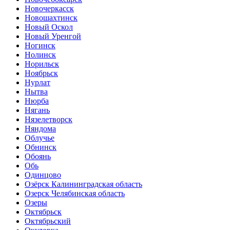
Новочеркасск
Новошахтинск
Новый Оскол
Новый Уренгой
Ногинск
Нолинск
Норильск
Ноябрьск
Нурлат
Нытва
Нюрба
Нягань
Нязелетворск
Няндома
Облучье
Обнинск
Обоянь
Обь
Одинцово
Озёрск Калининградская область
Озерск Челябинская область
Озеры
Октябрьск
Октябрьский