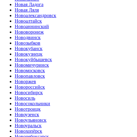
Новая Ладога
Новая Ляля
Новоалександровск
Новоалтайск
Новоаннинский
Нововоронеж
Новодвинск
Новозыбков
Новокубанск
Новокузнецк
Новокуйбышевск
Новомичуринск
Новомосковск
Новопавловск
Новоржев
Новороссийск
Новосибирск
Новосиль
Новосокольники
Новотроицк
Новоузенск
Новоульяновск
Новоуральск
Новохопёрск
Новочебоксарск