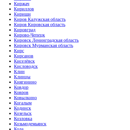
Киржач
Кириллов
Кириши
Киров Калужская область
Киров Кировская область
Кировград
Кирово-Чепецк
Кировск Ленинградская область
Кировск Мурманская область
Кирс
Кирсанов
Киселёвск
Кисловодск
Клин
Клинцы
Княгинино
Ковдор
Ковров
Ковылкино
Когалым
Кодинск
Козельск
Козловка
Козьмодемьянск
Кола