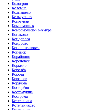
Кологрив
Коломна
Колпашево
Кольчугино
Коммунар
Комсомольск
Комсомольск-на-Амуре
Конаково
Кондопога
Кондрово
Константиновск
Копейск
Кораблино
Кореновск
Коркино
Королёв
Короча
Корсаков
Коряжма
Костерёво
Костомукша
Кострома
Котельники
Котельниково
Котельнич