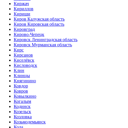
Киржач
Кириллов
Кириши
Киров Калужская область
Киров Кировская область
Кировград
Кирово-Чепецк
Кировск Ленинградская область
Кировск Мурманская область
Кирс
Кирсанов
Киселёвск
Кисловодск
Клин
Клинцы
Княгинино
Ковдор
Ковров
Ковылкино
Когалым
Кодинск
Козельск
Козловка
Козьмодемьянск
Кола