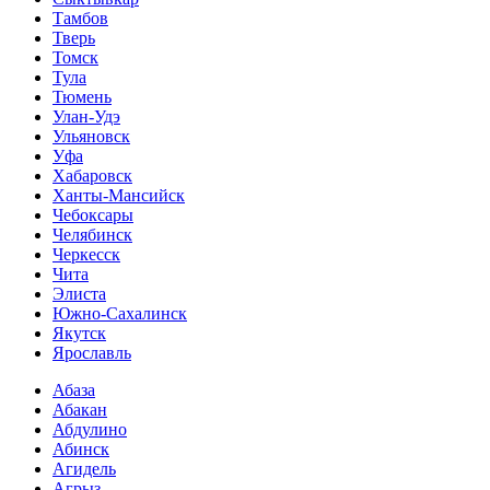
Тамбов
Тверь
Томск
Тула
Тюмень
Улан-Удэ
Ульяновск
Уфа
Хабаровск
Ханты-Мансийск
Чебоксары
Челябинск
Черкесск
Чита
Элиста
Южно-Сахалинск
Якутск
Ярославль
Абаза
Абакан
Абдулино
Абинск
Агидель
Агрыз