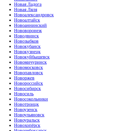
Новая Ладога
Новая Ляля
Новоалександровск
Новоалтайск
Новоаннинский
Нововоронеж
Новодвинск
Новозыбков
Новокубанск
Новокузнецк
Новокуйбышевск
Новомичуринск
Новомосковск
Новопавловск
Новоржев
Новороссийск
Новосибирск
Новосиль
Новосокольники
Новотроицк
Новоузенск
Новоульяновск
Новоуральск
Новохопёрск
Новочебоксарск