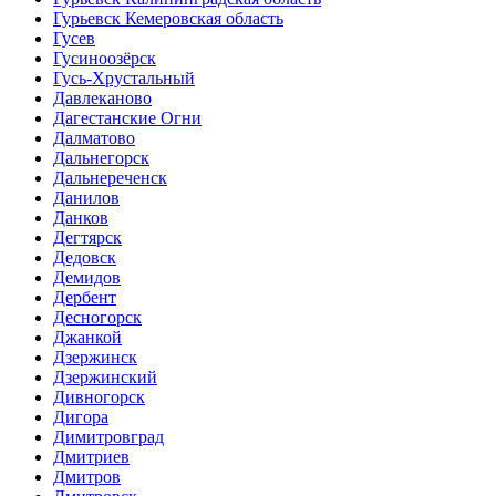
Гурьевск Кемеровская область
Гусев
Гусиноозёрск
Гусь-Хрустальный
Давлеканово
Дагестанские Огни
Далматово
Дальнегорск
Дальнереченск
Данилов
Данков
Дегтярск
Дедовск
Демидов
Дербент
Десногорск
Джанкой
Дзержинск
Дзержинский
Дивногорск
Дигора
Димитровград
Дмитриев
Дмитров