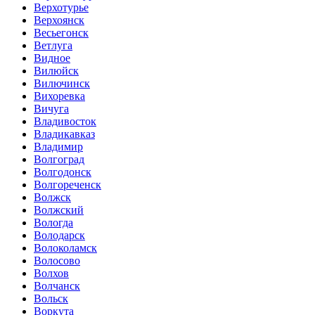
Верхотурье
Верхоянск
Весьегонск
Ветлуга
Видное
Вилюйск
Вилючинск
Вихоревка
Вичуга
Владивосток
Владикавказ
Владимир
Волгоград
Волгодонск
Волгореченск
Волжск
Волжский
Вологда
Володарск
Волоколамск
Волосово
Волхов
Волчанск
Вольск
Воркута