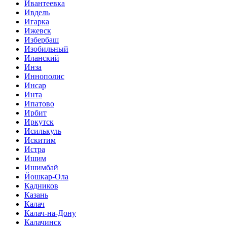
Ивантеевка
Ивдель
Игарка
Ижевск
Избербаш
Изобильный
Иланский
Инза
Иннополис
Инсар
Инта
Ипатово
Ирбит
Иркутск
Исилькуль
Искитим
Истра
Ишим
Ишимбай
Йошкар-Ола
Кадников
Казань
Калач
Калач-на-Дону
Калачинск