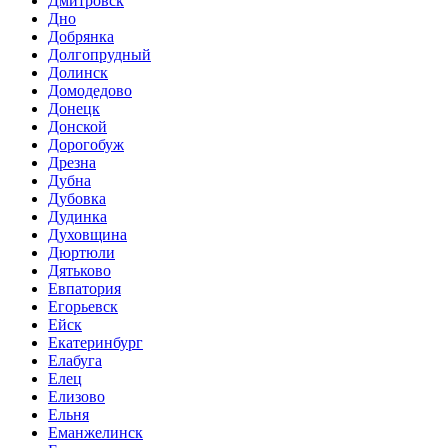
Дмитровск
Дно
Добрянка
Долгопрудный
Долинск
Домодедово
Донецк
Донской
Дорогобуж
Дрезна
Дубна
Дубовка
Дудинка
Духовщина
Дюртюли
Дятьково
Евпатория
Егорьевск
Ейск
Екатеринбург
Елабуга
Елец
Елизово
Ельня
Еманжелинск