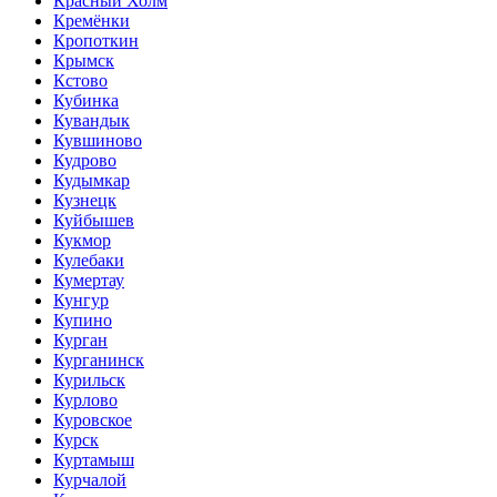
Красный Холм
Кремёнки
Кропоткин
Крымск
Кстово
Кубинка
Кувандык
Кувшиново
Кудрово
Кудымкар
Кузнецк
Куйбышев
Кукмор
Кулебаки
Кумертау
Кунгур
Купино
Курган
Курганинск
Курильск
Курлово
Куровское
Курск
Куртамыш
Курчалой