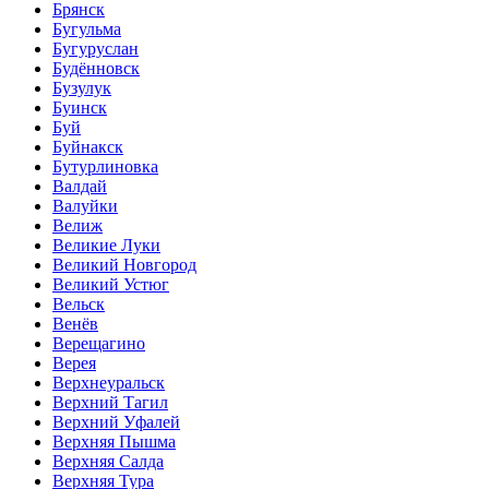
Брянск
Бугульма
Бугуруслан
Будённовск
Бузулук
Буинск
Буй
Буйнакск
Бутурлиновка
Валдай
Валуйки
Велиж
Великие Луки
Великий Новгород
Великий Устюг
Вельск
Венёв
Верещагино
Верея
Верхнеуральск
Верхний Тагил
Верхний Уфалей
Верхняя Пышма
Верхняя Салда
Верхняя Тура