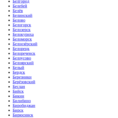
Белгород
Белебей
Белёв
Белинский
Белово
Белогорск
Белозерск
Белокуриха
Беломорск
Белоозёрский
Белорецк
Белореченск
Белоусово
Белоярский
Белый
Бердск
Березники
Берёзовский
Беслан
Бийск
Бикин
Билибино
Биробиджан
Бирск
Бирюсинск