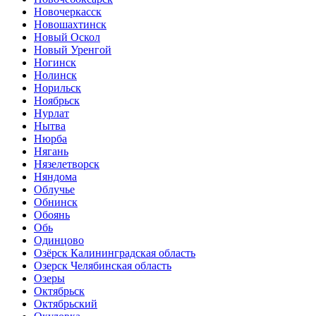
Новочеркасск
Новошахтинск
Новый Оскол
Новый Уренгой
Ногинск
Нолинск
Норильск
Ноябрьск
Нурлат
Нытва
Нюрба
Нягань
Нязелетворск
Няндома
Облучье
Обнинск
Обоянь
Обь
Одинцово
Озёрск Калининградская область
Озерск Челябинская область
Озеры
Октябрьск
Октябрьский