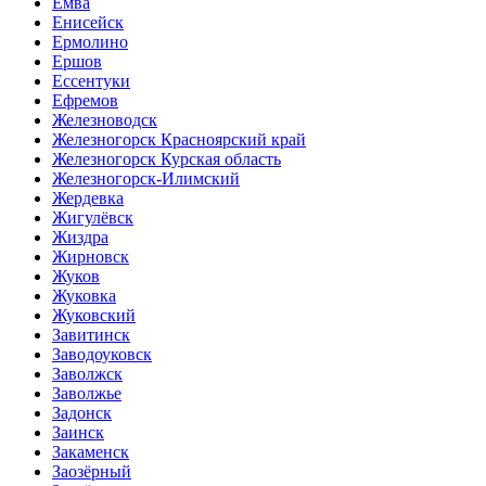
Емва
Енисейск
Ермолино
Ершов
Ессентуки
Ефремов
Железноводск
Железногорск Красноярский край
Железногорск Курская область
Железногорск-Илимский
Жердевка
Жигулёвск
Жиздра
Жирновск
Жуков
Жуковка
Жуковский
Завитинск
Заводоуковск
Заволжск
Заволжье
Задонск
Заинск
Закаменск
Заозёрный