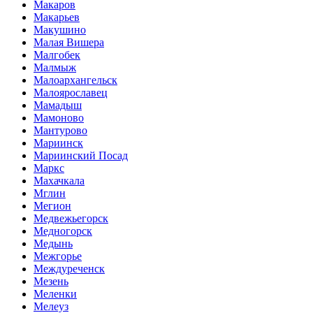
Макаров
Макарьев
Макушино
Малая Вишера
Малгобек
Малмыж
Малоархангельск
Малоярославец
Мамадыш
Мамоново
Мантурово
Мариинск
Мариинский Посад
Маркс
Махачкала
Мглин
Мегион
Медвежьегорск
Медногорск
Медынь
Межгорье
Междуреченск
Мезень
Меленки
Мелеуз