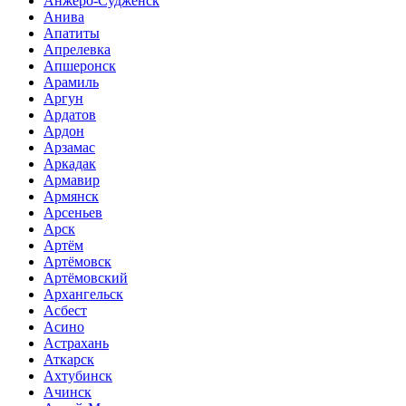
Анжеро-Судженск
Анива
Апатиты
Апрелевка
Апшеронск
Арамиль
Аргун
Ардатов
Ардон
Арзамас
Аркадак
Армавир
Армянск
Арсеньев
Арск
Артём
Артёмовск
Артёмовский
Архангельск
Асбест
Асино
Астрахань
Аткарск
Ахтубинск
Ачинск