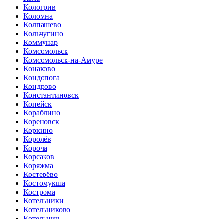
Кологрив
Коломна
Колпашево
Кольчугино
Коммунар
Комсомольск
Комсомольск-на-Амуре
Конаково
Кондопога
Кондрово
Константиновск
Копейск
Кораблино
Кореновск
Коркино
Королёв
Короча
Корсаков
Коряжма
Костерёво
Костомукша
Кострома
Котельники
Котельниково
Котельнич