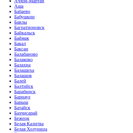
Ачхой-Мартан
Аша
Бабаево
Бабушкин
Бавлы
Багратионовск
Байкальск
Баймак
Бакал
Баксан
Балабаново
Балаково
Балахна
Балашиха
Балашов
Балей
Балтийск
Барабинск
Барнаул
Барыш
Батайск
Бахчисарай
Бежецк
Белая Калитва
Белая Холуница