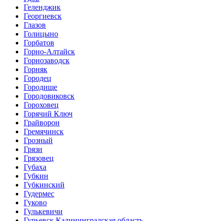
Геленджик
Георгиевск
Глазов
Голицыно
Горбатов
Горно-Алтайск
Горнозаводск
Горняк
Городец
Городище
Городовиковск
Гороховец
Горячий Ключ
Грайворон
Гремячинск
Грозный
Грязи
Грязовец
Губаха
Губкин
Губкинский
Гудермес
Гуково
Гулькевичи
Гурьевск Калининградская область