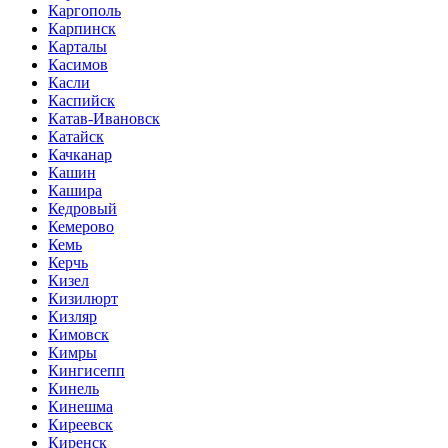
Каргополь
Карпинск
Карталы
Касимов
Касли
Каспийск
Катав-Ивановск
Катайск
Качканар
Кашин
Кашира
Кедровый
Кемерово
Кемь
Керчь
Кизел
Кизилюрт
Кизляр
Кимовск
Кимры
Кингисепп
Кинель
Кинешма
Киреевск
Киренск