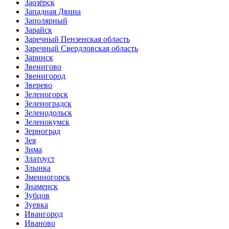
Заозёрск
Западная Двина
Заполярный
Зарайск
Заречный Пензенская область
Заречный Свердловская область
Заринск
Звенигово
Звенигород
Зверево
Зеленогорск
Зеленоградск
Зеленодольск
Зеленокумск
Зерноград
Зея
Зима
Златоуст
Злынка
Змеиногорск
Знаменск
Зубцов
Зуевка
Ивангород
Иваново