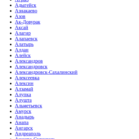
Адыгейск
Азнакаево
Азов
Ак-Довурак
Аксай
Алагир
Алапаевск
Алатырь
Алдан
Алейск
Александров
Александровск
Александровск-Сахалинский
Алексеевка
Алексин
Алзамай
Алупка
Алушта
Альметьевск
Амурск
Анадырь
Анапа
Ангарск
Андреаполь