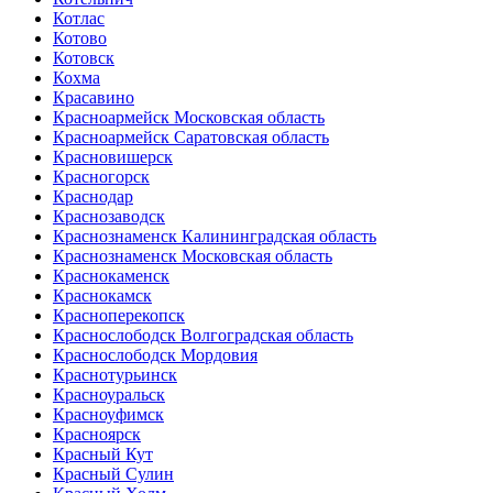
Котлас
Котово
Котовск
Кохма
Красавино
Красноармейск Московская область
Красноармейск Саратовская область
Красновишерск
Красногорск
Краснодар
Краснозаводск
Краснознаменск Калининградская область
Краснознаменск Московская область
Краснокаменск
Краснокамск
Красноперекопск
Краснослободск Волгоградская область
Краснослободск Мордовия
Краснотурьинск
Красноуральск
Красноуфимск
Красноярск
Красный Кут
Красный Сулин