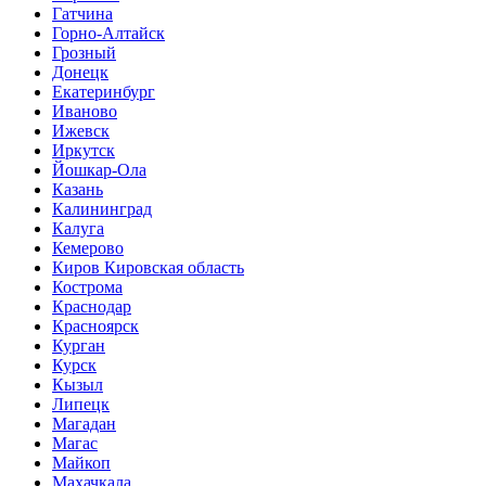
Гатчина
Горно-Алтайск
Грозный
Донецк
Екатеринбург
Иваново
Ижевск
Иркутск
Йошкар-Ола
Казань
Калининград
Калуга
Кемерово
Киров Кировская область
Кострома
Краснодар
Красноярск
Курган
Курск
Кызыл
Липецк
Магадан
Магас
Майкоп
Махачкала