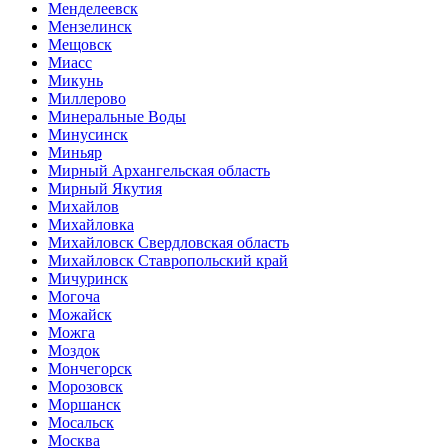
Менделеевск
Мензелинск
Мещовск
Миасс
Микунь
Миллерово
Минеральные Воды
Минусинск
Миньяр
Мирный Архангельская область
Мирный Якутия
Михайлов
Михайловка
Михайловск Свердловская область
Михайловск Ставропольский край
Мичуринск
Могоча
Можайск
Можга
Моздок
Мончегорск
Морозовск
Моршанск
Мосальск
Москва