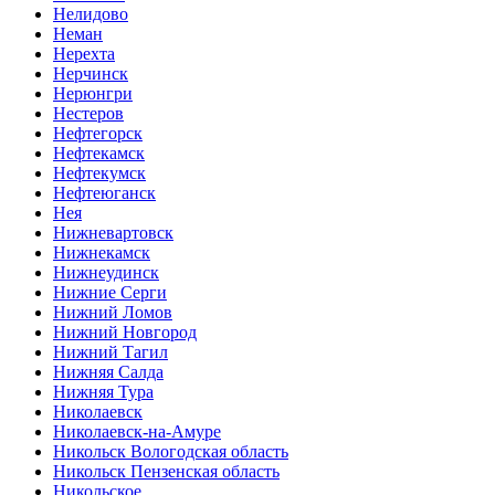
Нелидово
Неман
Нерехта
Нерчинск
Нерюнгри
Нестеров
Нефтегорск
Нефтекамск
Нефтекумск
Нефтеюганск
Нея
Нижневартовск
Нижнекамск
Нижнеудинск
Нижние Серги
Нижний Ломов
Нижний Новгород
Нижний Тагил
Нижняя Салда
Нижняя Тура
Николаевск
Николаевск-на-Амуре
Никольск Вологодская область
Никольск Пензенская область
Никольское