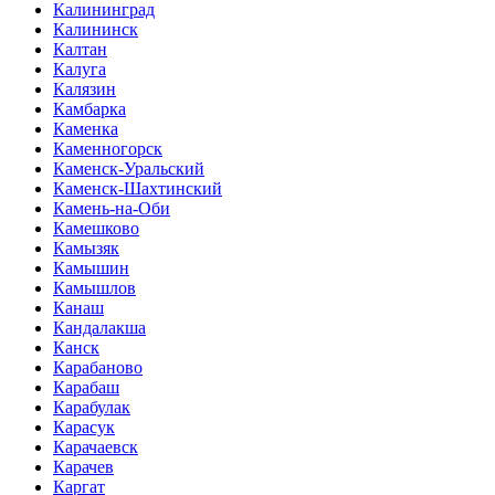
Калининград
Калининск
Калтан
Калуга
Калязин
Камбарка
Каменка
Каменногорск
Каменск-Уральский
Каменск-Шахтинский
Камень-на-Оби
Камешково
Камызяк
Камышин
Камышлов
Канаш
Кандалакша
Канск
Карабаново
Карабаш
Карабулак
Карасук
Карачаевск
Карачев
Каргат