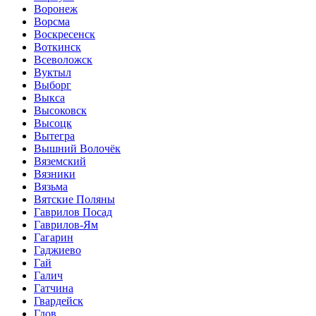
Воронеж
Ворсма
Воскресенск
Воткинск
Всеволожск
Вуктыл
Выборг
Выкса
Высоковск
Высоцк
Вытегра
Вышний Волочёк
Вяземский
Вязники
Вязьма
Вятские Поляны
Гаврилов Посад
Гаврилов-Ям
Гагарин
Гаджиево
Гай
Галич
Гатчина
Гвардейск
Гдов