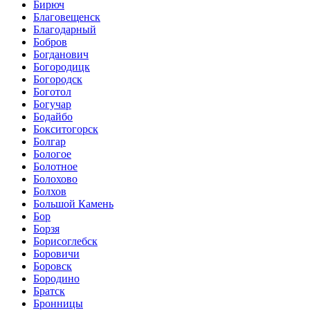
Бирюч
Благовещенск
Благодарный
Бобров
Богданович
Богородицк
Богородск
Боготол
Богучар
Бодайбо
Бокситогорск
Болгар
Бологое
Болотное
Болохово
Болхов
Большой Камень
Бор
Борзя
Борисоглебск
Боровичи
Боровск
Бородино
Братск
Бронницы