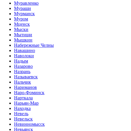
Муравленко
Мураши
Мурманск
Муром
Мценск
Мыски
Мытищи
Мышкин
Набережные Челны
Навашино
Наволоки
Надым
Назарово
Назрань
Называевск
Нальчик
Нариманов
Наро-Фоминск
Нарткала
Нарьян-Мар
Находка
Невель
Невельск
Невинномысск
Невьянск