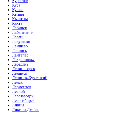
Курчатов
Куса
Кушва
Кызыл
Кыштым
Кяхта
Лабинск
Лабытнанги
Лагань
Ладушкин
Лаишево
Лакинск
Лангепас
Лахденпохья
Лебедянь
Лениногорск
Ленинск
Ленинск-Кузнецкий
Ленск
Лермонтов
Лесной
Лесозаводск
Лесосибирск
Ливны
Ликино-Дулёво