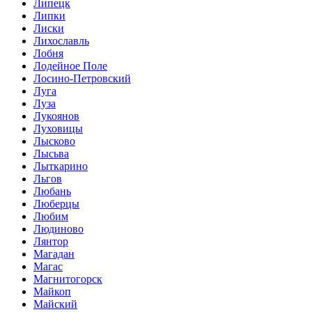
Липецк
Липки
Лиски
Лихославль
Лобня
Лодейное Поле
Лосино-Петровский
Луга
Луза
Лукоянов
Луховицы
Лысково
Лысьва
Лыткарино
Льгов
Любань
Люберцы
Любим
Людиново
Лянтор
Магадан
Магас
Магнитогорск
Майкоп
Майский