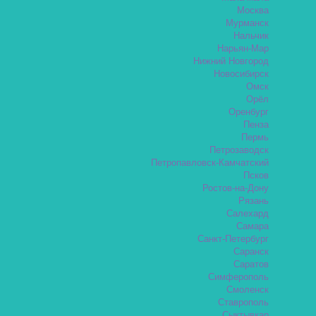
Москва
Мурманск
Нальчик
Нарьян-Мар
Нижний Новгород
Новосибирск
Омск
Орёл
Оренбург
Пенза
Пермь
Петрозаводск
Петропавловск-Камчатский
Псков
Ростов-на-Дону
Рязань
Салехард
Самара
Санкт-Петербург
Саранск
Саратов
Симферополь
Смоленск
Ставрополь
Сыктывкар