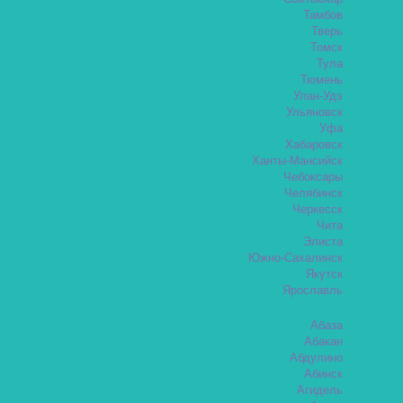
Тамбов
Тверь
Томск
Тула
Тюмень
Улан-Удэ
Ульяновск
Уфа
Хабаровск
Ханты-Мансийск
Чебоксары
Челябинск
Черкесск
Чита
Элиста
Южно-Сахалинск
Якутск
Ярославль
Абаза
Абакан
Абдулино
Абинск
Агидель