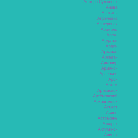
Анжеро-Судженск
Анива
Апатиты
Апрелевка
Апшеронск
Арамиль
Аргун
Ардатов
Ардон
Арзамас
Аркадак
Армавир
Армянск
Арсеньев
Арск
Артём
Артёмовск
Артёмовский
Архангельск
Асбест
Асино
Астрахань
Аткарск
Ахтубинск
Ачинск