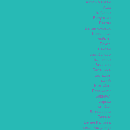
Ачхой-Мартан
Аша
Бабаево
Бабушкин
Бавлы
Багратионовск
Байкальск
Баймак
Бакал
Баксан
Балабаново
Балаково
Балахна
Балашиха
Балашов
Балей
Балтийск
Барабинск
Барнаул
Барыш
Батайск
Бахчисарай
Бежецк
Белая Калитва
Белая Холуница