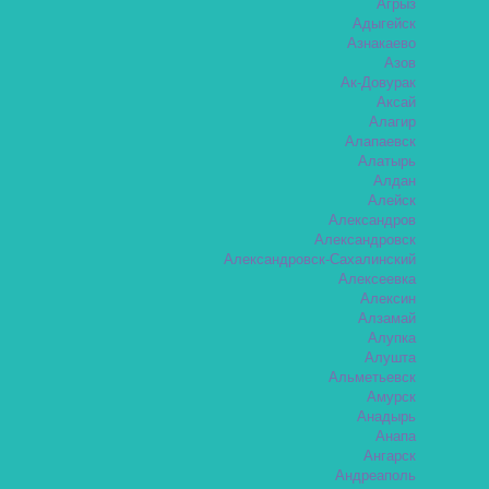
Агрыз
Адыгейск
Азнакаево
Азов
Ак-Довурак
Аксай
Алагир
Алапаевск
Алатырь
Алдан
Алейск
Александров
Александровск
Александровск-Сахалинский
Алексеевка
Алексин
Алзамай
Алупка
Алушта
Альметьевск
Амурск
Анадырь
Анапа
Ангарск
Андреаполь