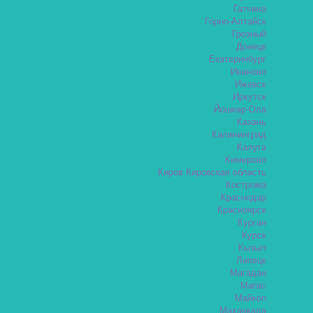
Гатчина
Горно-Алтайск
Грозный
Донецк
Екатеринбург
Иваново
Ижевск
Иркутск
Йошкар-Ола
Казань
Калининград
Калуга
Кемерово
Киров Кировская область
Кострома
Краснодар
Красноярск
Курган
Курск
Кызыл
Липецк
Магадан
Магас
Майкоп
Махачкала