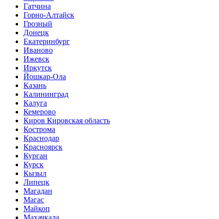
Гатчина
Горно-Алтайск
Грозный
Донецк
Екатеринбург
Иваново
Ижевск
Иркутск
Йошкар-Ола
Казань
Калининград
Калуга
Кемерово
Киров Кировская область
Кострома
Краснодар
Красноярск
Курган
Курск
Кызыл
Липецк
Магадан
Магас
Майкоп
Махачкала