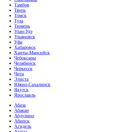
Тамбов
Тверь
Томск
Тула
Тюмень
Улан-Удэ
Ульяновск
Уфа
Хабаровск
Ханты-Мансийск
Чебоксары
Челябинск
Черкесск
Чита
Элиста
Южно-Сахалинск
Якутск
Ярославль
Абаза
Абакан
Абдулино
Абинск
Агидель
Агрыз