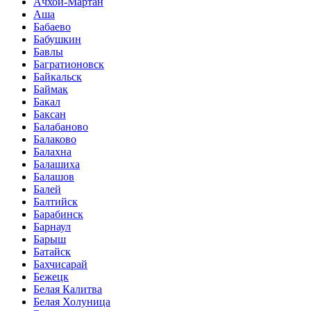
Ачхой-Мартан
Аша
Бабаево
Бабушкин
Бавлы
Багратионовск
Байкальск
Баймак
Бакал
Баксан
Балабаново
Балаково
Балахна
Балашиха
Балашов
Балей
Балтийск
Барабинск
Барнаул
Барыш
Батайск
Бахчисарай
Бежецк
Белая Калитва
Белая Холуница