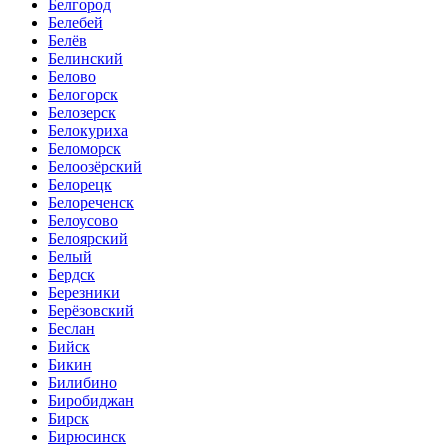
Белгород
Белебей
Белёв
Белинский
Белово
Белогорск
Белозерск
Белокуриха
Беломорск
Белоозёрский
Белорецк
Белореченск
Белоусово
Белоярский
Белый
Бердск
Березники
Берёзовский
Беслан
Бийск
Бикин
Билибино
Биробиджан
Бирск
Бирюсинск