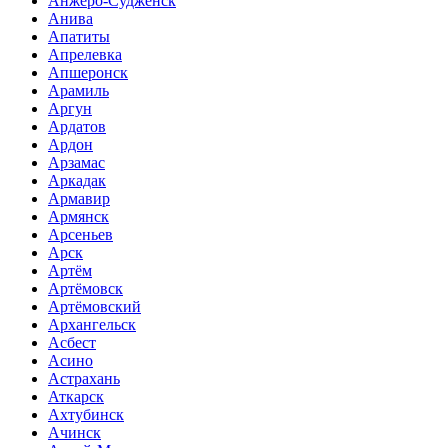
Анжеро-Судженск
Анива
Апатиты
Апрелевка
Апшеронск
Арамиль
Аргун
Ардатов
Ардон
Арзамас
Аркадак
Армавир
Армянск
Арсеньев
Арск
Артём
Артёмовск
Артёмовский
Архангельск
Асбест
Асино
Астрахань
Аткарск
Ахтубинск
Ачинск