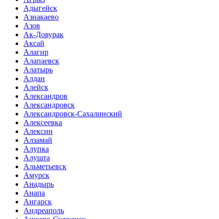
Адыгейск
Азнакаево
Азов
Ак-Довурак
Аксай
Алагир
Алапаевск
Алатырь
Алдан
Алейск
Александров
Александровск
Александровск-Сахалинский
Алексеевка
Алексин
Алзамай
Алупка
Алушта
Альметьевск
Амурск
Анадырь
Анапа
Ангарск
Андреаполь