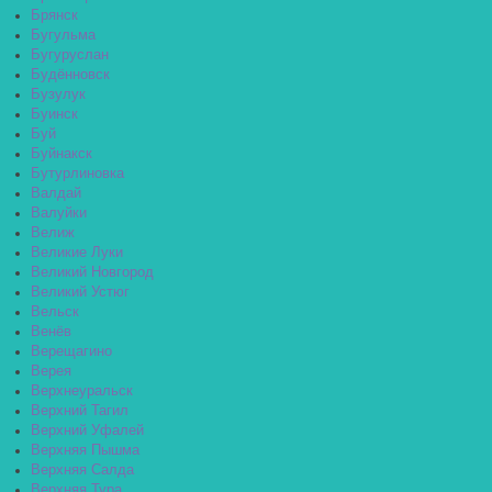
Брянск
Бугульма
Бугуруслан
Будённовск
Бузулук
Буинск
Буй
Буйнакск
Бутурлиновка
Валдай
Валуйки
Велиж
Великие Луки
Великий Новгород
Великий Устюг
Вельск
Венёв
Верещагино
Верея
Верхнеуральск
Верхний Тагил
Верхний Уфалей
Верхняя Пышма
Верхняя Салда
Верхняя Тура