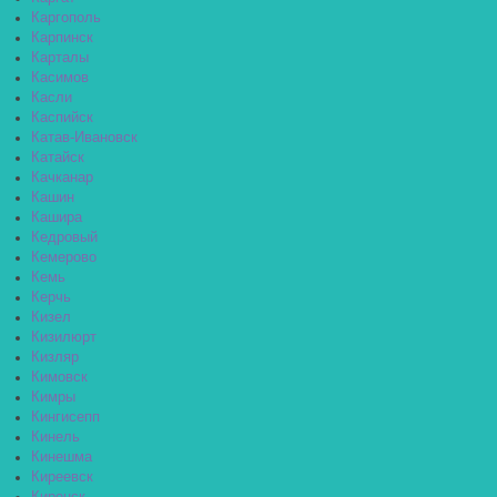
Каргополь
Карпинск
Карталы
Касимов
Касли
Каспийск
Катав-Ивановск
Катайск
Качканар
Кашин
Кашира
Кедровый
Кемерово
Кемь
Керчь
Кизел
Кизилюрт
Кизляр
Кимовск
Кимры
Кингисепп
Кинель
Кинешма
Киреевск