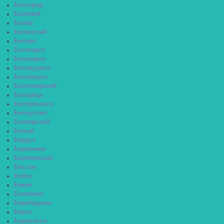
Белгород
Белебей
Белёв
Белинский
Белово
Белогорск
Белозерск
Белокуриха
Беломорск
Белоозёрский
Белорецк
Белореченск
Белоусово
Белоярский
Белый
Бердск
Березники
Берёзовский
Беслан
Бийск
Бикин
Билибино
Биробиджан
Бирск
Бирюсинск