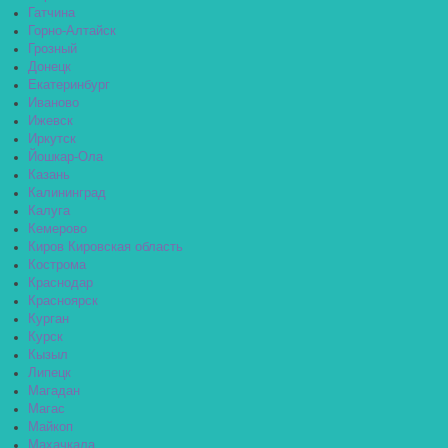
Гатчина
Горно-Алтайск
Грозный
Донецк
Екатеринбург
Иваново
Ижевск
Иркутск
Йошкар-Ола
Казань
Калининград
Калуга
Кемерово
Киров Кировская область
Кострома
Краснодар
Красноярск
Курган
Курск
Кызыл
Липецк
Магадан
Магас
Майкоп
Махачкала