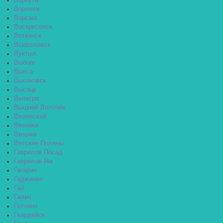
Воркута
Воронеж
Ворсма
Воскресенск
Воткинск
Всеволожск
Вуктыл
Выборг
Выкса
Высоковск
Высоцк
Вытегра
Вышний Волочёк
Вяземский
Вязники
Вязьма
Вятские Поляны
Гаврилов Посад
Гаврилов-Ям
Гагарин
Гаджиево
Гай
Галич
Гатчина
Гвардейск