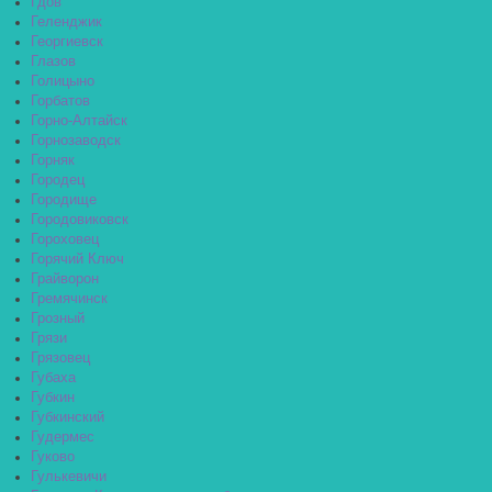
Гдов
Геленджик
Георгиевск
Глазов
Голицыно
Горбатов
Горно-Алтайск
Горнозаводск
Горняк
Городец
Городище
Городовиковск
Гороховец
Горячий Ключ
Грайворон
Гремячинск
Грозный
Грязи
Грязовец
Губаха
Губкин
Губкинский
Гудермес
Гуково
Гулькевичи