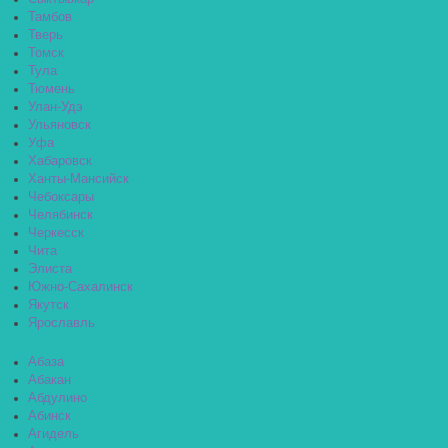
Тамбов
Тверь
Томск
Тула
Тюмень
Улан-Удэ
Ульяновск
Уфа
Хабаровск
Ханты-Мансийск
Чебоксары
Челябинск
Черкесск
Чита
Элиста
Южно-Сахалинск
Якутск
Ярославль
Абаза
Абакан
Абдулино
Абинск
Агидель