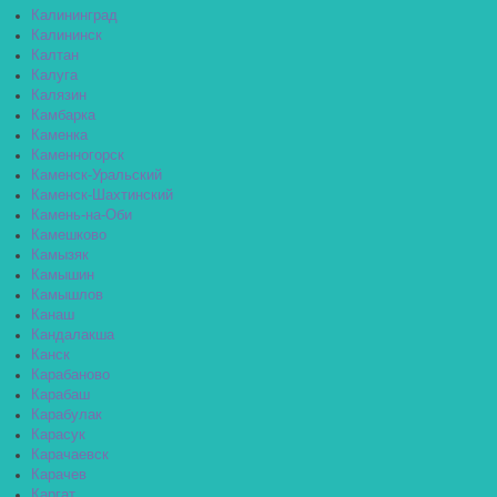
Калининград
Калининск
Калтан
Калуга
Калязин
Камбарка
Каменка
Каменногорск
Каменск-Уральский
Каменск-Шахтинский
Камень-на-Оби
Камешково
Камызяк
Камышин
Камышлов
Канаш
Кандалакша
Канск
Карабаново
Карабаш
Карабулак
Карасук
Карачаевск
Карачев
Каргат