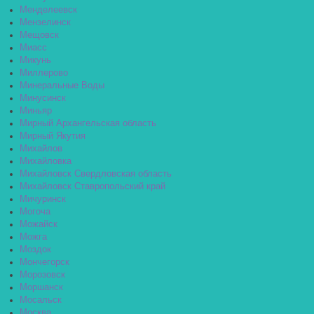
Менделеевск
Мензелинск
Мещовск
Миасс
Микунь
Миллерово
Минеральные Воды
Минусинск
Миньяр
Мирный Архангельская область
Мирный Якутия
Михайлов
Михайловка
Михайловск Свердловская область
Михайловск Ставропольский край
Мичуринск
Могоча
Можайск
Можга
Моздок
Мончегорск
Морозовск
Моршанск
Мосальск
Москва