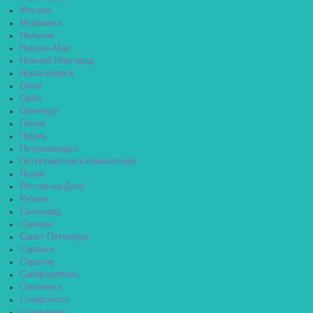
Москва
Мурманск
Нальчик
Нарьян-Мар
Нижний Новгород
Новосибирск
Омск
Орёл
Оренбург
Пенза
Пермь
Петрозаводск
Петропавловск-Камчатский
Псков
Ростов-на-Дону
Рязань
Салехард
Самара
Санкт-Петербург
Саранск
Саратов
Симферополь
Смоленск
Ставрополь
Сыктывкар