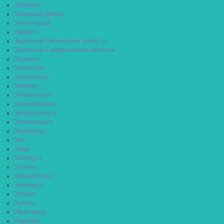
Заозёрск
Западная Двина
Заполярный
Зарайск
Заречный Пензенская область
Заречный Свердловская область
Заринск
Звенигово
Звенигород
Зверево
Зеленогорск
Зеленоградск
Зеленодольск
Зеленокумск
Зерноград
Зея
Зима
Златоуст
Злынка
Змеиногорск
Знаменск
Зубцов
Зуевка
Ивангород
Иваново