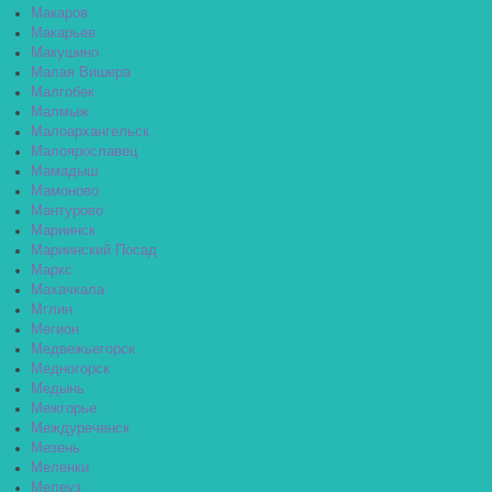
Макаров
Макарьев
Макушино
Малая Вишера
Малгобек
Малмыж
Малоархангельск
Малоярославец
Мамадыш
Мамоново
Мантурово
Мариинск
Мариинский Посад
Маркс
Махачкала
Мглин
Мегион
Медвежьегорск
Медногорск
Медынь
Межгорье
Междуреченск
Мезень
Меленки
Мелеуз