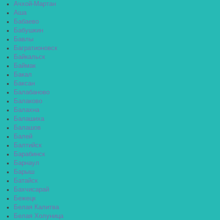
Ачхой-Мартан
Аша
Бабаево
Бабушкин
Бавлы
Багратионовск
Байкальск
Баймак
Бакал
Баксан
Балабаново
Балаково
Балахна
Балашиха
Балашов
Балей
Балтийск
Барабинск
Барнаул
Барыш
Батайск
Бахчисарай
Бежецк
Белая Калитва
Белая Холуница