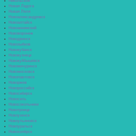
Никольское
Новая Ладога
Новая Ляля
Новоалександровск
Новоалтайск
Новоаннинский
Нововоронеж
Новодвинск
Новозыбков
Новокубанск
Новокузнецк
Новокуйбышевск
Новомичуринск
Новомосковск
Новопавловск
Новоржев
Новороссийск
Новосибирск
Новосиль
Новосокольники
Новотроицк
Новоузенск
Новоульяновск
Новоуральск
Новохопёрск