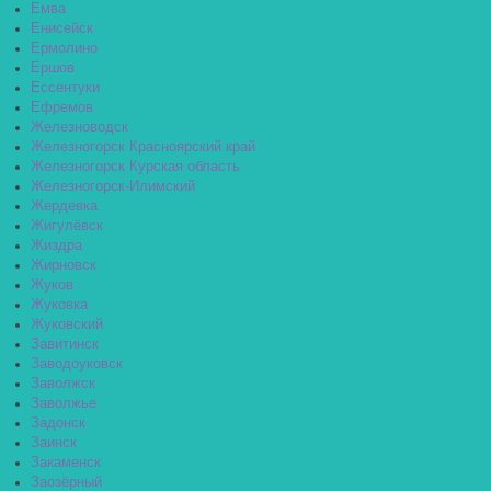
Емва
Енисейск
Ермолино
Ершов
Ессентуки
Ефремов
Железноводск
Железногорск Красноярский край
Железногорск Курская область
Железногорск-Илимский
Жердевка
Жигулёвск
Жиздра
Жирновск
Жуков
Жуковка
Жуковский
Завитинск
Заводоуковск
Заволжск
Заволжье
Задонск
Заинск
Закаменск
Заозёрный