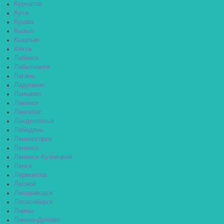
Курчатов
Куса
Кушва
Кызыл
Кыштым
Кяхта
Лабинск
Лабытнанги
Лагань
Ладушкин
Лаишево
Лакинск
Лангепас
Лахденпохья
Лебедянь
Лениногорск
Ленинск
Ленинск-Кузнецкий
Ленск
Лермонтов
Лесной
Лесозаводск
Лесосибирск
Ливны
Ликино-Дулёво