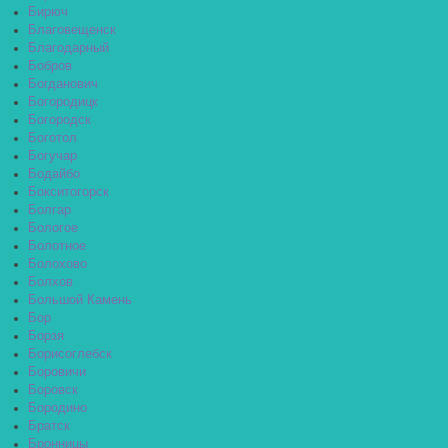
Бирюч
Благовещенск
Благодарный
Бобров
Богданович
Богородицк
Богородск
Боготол
Богучар
Бодайбо
Бокситогорск
Болгар
Бологое
Болотное
Болохово
Болхов
Большой Камень
Бор
Борзя
Борисоглебск
Боровичи
Боровск
Бородино
Братск
Бронницы