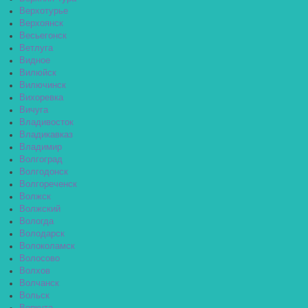
Верхотурье
Верхоянск
Весьегонск
Ветлуга
Видное
Вилюйск
Вилючинск
Вихоревка
Вичуга
Владивосток
Владикавказ
Владимир
Волгоград
Волгодонск
Волгореченск
Волжск
Волжский
Вологда
Володарск
Волоколамск
Волосово
Волхов
Волчанск
Вольск