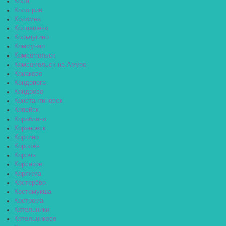
Кола
Кологрив
Коломна
Колпашево
Кольчугино
Коммунар
Комсомольск
Комсомольск-на-Амуре
Конаково
Кондопога
Кондрово
Константиновск
Копейск
Кораблино
Кореновск
Коркино
Королёв
Короча
Корсаков
Коряжма
Костерёво
Костомукша
Кострома
Котельники
Котельниково