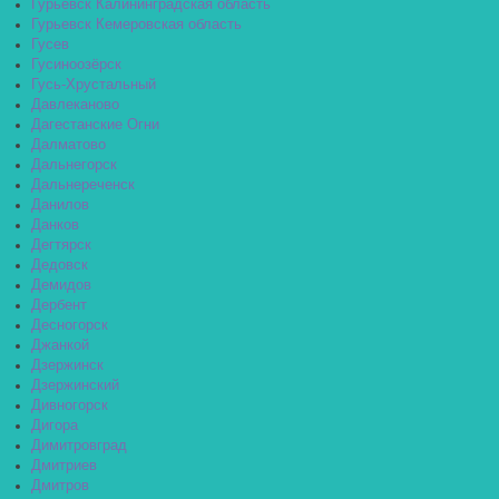
Гурьевск Калининградская область
Гурьевск Кемеровская область
Гусев
Гусиноозёрск
Гусь-Хрустальный
Давлеканово
Дагестанские Огни
Далматово
Дальнегорск
Дальнереченск
Данилов
Данков
Дегтярск
Дедовск
Демидов
Дербент
Десногорск
Джанкой
Дзержинск
Дзержинский
Дивногорск
Дигора
Димитровград
Дмитриев
Дмитров