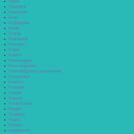
Агрыз
Адыгейск
Азнакаево
Азов
Ак-Довурак
Аксай
Алагир
Алапаевск
Алатырь
Алдан
Алейск
Александров
Александровск
Александровск-Сахалинский
Алексеевка
Алексин
Алзамай
Алупка
Алушта
Альметьевск
Амурск
Анадырь
Анапа
Ангарск
Андреаполь