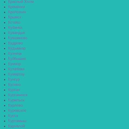
Красный Холм
Кремёнки
Кропоткин
Крымск
Кстово
Кубинка
Кувандык
Кувшиново
Кудрово
Кудымкар
Кузнецк
Куйбышев
Кукмор
Кулебаки
Кумертау
Кунгур
Купино
Курган
Курганинск
Курильск
Курлово
Куровское
Курск
Куртамыш
Курчалой