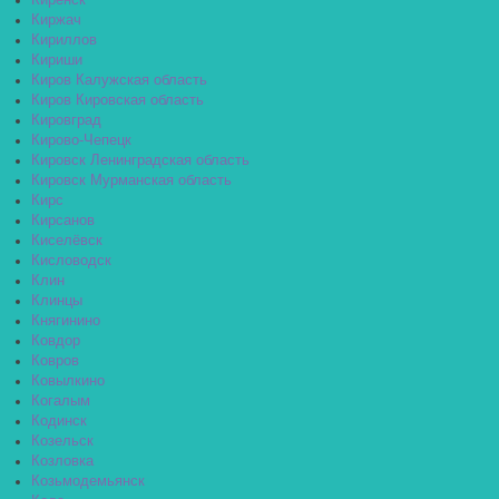
Киренск
Киржач
Кириллов
Кириши
Киров Калужская область
Киров Кировская область
Кировград
Кирово-Чепецк
Кировск Ленинградская область
Кировск Мурманская область
Кирс
Кирсанов
Киселёвск
Кисловодск
Клин
Клинцы
Княгинино
Ковдор
Ковров
Ковылкино
Когалым
Кодинск
Козельск
Козловка
Козьмодемьянск