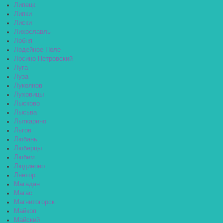
Липецк
Липки
Лиски
Лихославль
Лобня
Лодейное Поле
Лосино-Петровский
Луга
Луза
Лукоянов
Луховицы
Лысково
Лысьва
Лыткарино
Льгов
Любань
Люберцы
Любим
Людиново
Лянтор
Магадан
Магас
Магнитогорск
Майкоп
Майский