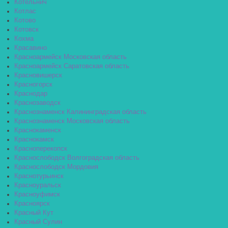
Котельнич
Котлас
Котово
Котовск
Кохма
Красавино
Красноармейск Московская область
Красноармейск Саратовская область
Красновишерск
Красногорск
Краснодар
Краснозаводск
Краснознаменск Калининградская область
Краснознаменск Московская область
Краснокаменск
Краснокамск
Красноперекопск
Краснослободск Волгоградская область
Краснослободск Мордовия
Краснотурьинск
Красноуральск
Красноуфимск
Красноярск
Красный Кут
Красный Сулин