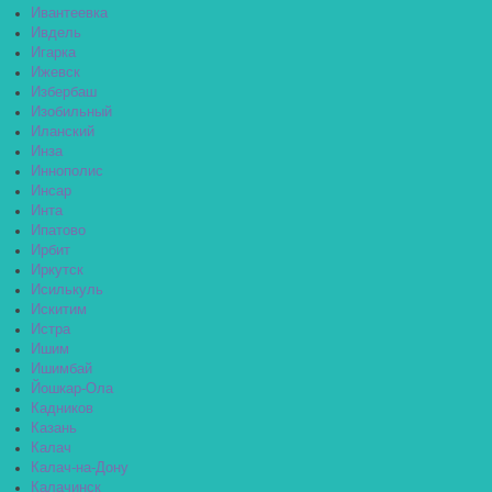
Ивантеевка
Ивдель
Игарка
Ижевск
Избербаш
Изобильный
Иланский
Инза
Иннополис
Инсар
Инта
Ипатово
Ирбит
Иркутск
Исилькуль
Искитим
Истра
Ишим
Ишимбай
Йошкар-Ола
Кадников
Казань
Калач
Калач-на-Дону
Калачинск