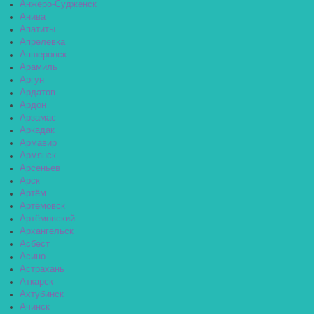
Анжеро-Судженск
Анива
Апатиты
Апрелевка
Апшеронск
Арамиль
Аргун
Ардатов
Ардон
Арзамас
Аркадак
Армавир
Армянск
Арсеньев
Арск
Артём
Артёмовск
Артёмовский
Архангельск
Асбест
Асино
Астрахань
Аткарск
Ахтубинск
Ачинск