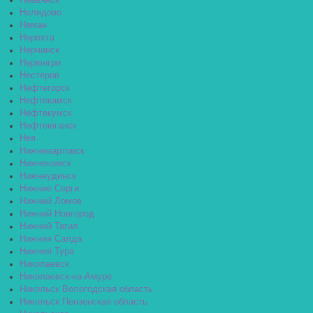
Невьянск
Нелидово
Неман
Нерехта
Нерчинск
Нерюнгри
Нестеров
Нефтегорск
Нефтекамск
Нефтекумск
Нефтеюганск
Нея
Нижневартовск
Нижнекамск
Нижнеудинск
Нижние Серги
Нижний Ломов
Нижний Новгород
Нижний Тагил
Нижняя Салда
Нижняя Тура
Николаевск
Николаевск-на-Амуре
Никольск Вологодская область
Никольск Пензенская область