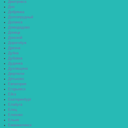
Дмитровск
Дно
Добрянка
Долгопрудный
Долинск
Домодедово
Донецк
Донской
Дорогобуж
Дрезна
Дубна
Дубовка
Дудинка
Духовщина
Дюртюли
Дятьково
Евпатория
Егорьевск
Ейск
Екатеринбург
Елабуга
Елец
Елизово
Ельня
Еманжелинск