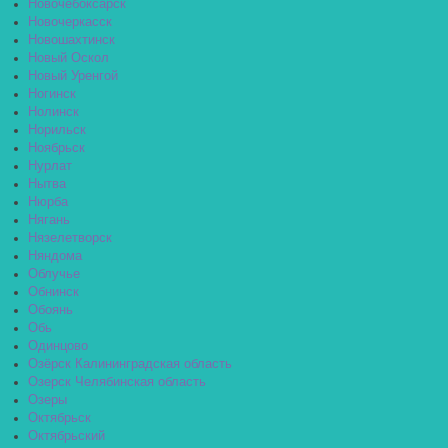
Новочебоксарск
Новочеркасск
Новошахтинск
Новый Оскол
Новый Уренгой
Ногинск
Нолинск
Норильск
Ноябрьск
Нурлат
Нытва
Нюрба
Нягань
Нязелетворск
Няндома
Облучье
Обнинск
Обоянь
Обь
Одинцово
Озёрск Калининградская область
Озерск Челябинская область
Озеры
Октябрьск
Октябрьский