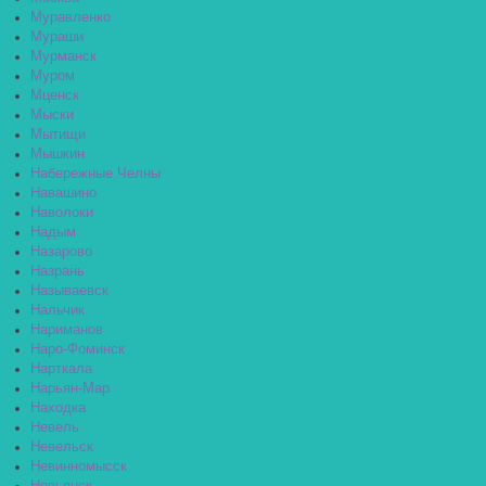
Муравленко
Мураши
Мурманск
Муром
Мценск
Мыски
Мытищи
Мышкин
Набережные Челны
Навашино
Наволоки
Надым
Назарово
Назрань
Называевск
Нальчик
Нариманов
Наро-Фоминск
Нарткала
Нарьян-Мар
Находка
Невель
Невельск
Невинномысск