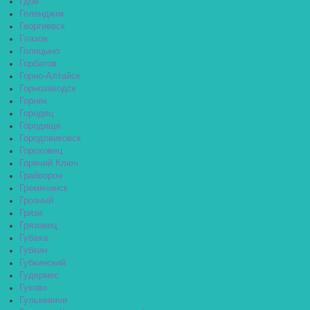
Гдов
Геленджик
Георгиевск
Глазов
Голицыно
Горбатов
Горно-Алтайск
Горнозаводск
Горняк
Городец
Городище
Городовиковск
Гороховец
Горячий Ключ
Грайворон
Гремячинск
Грозный
Грязи
Грязовец
Губаха
Губкин
Губкинский
Гудермес
Гуково
Гулькевичи