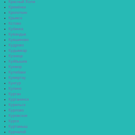
Красный Холм
Кремёнки
Кропоткин
Крымск
Кстово
Кубинка
Кувандык
Кувшиново
Кудрово
Кудымкар
Кузнецк
Куйбышев
Кукмор
Кулебаки
Кумертау
Кунгур
Купино
Курган
Курганинск
Курильск
Курлово
Куровское
Курск
Куртамыш
Курчалой