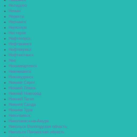
Невьянск
Нелидово
Неман
Нерехта
Нерчинск
Нерюнгри
Нестеров
Нефтегорск
Нефтекамск
Нефтекумск
Нефтеюганск
Нея
Нижневартовск
Нижнекамск
Нижнеудинск
Нижние Серги
Нижний Ломов
Нижний Новгород
Нижний Тагил
Нижняя Салда
Нижняя Тура
Николаевск
Николаевск-на-Амуре
Никольск Вологодская область
Никольск Пензенская область