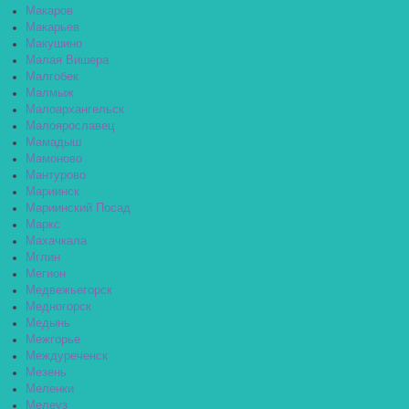
Макаров
Макарьев
Макушино
Малая Вишера
Малгобек
Малмыж
Малоархангельск
Малоярославец
Мамадыш
Мамоново
Мантурово
Мариинск
Мариинский Посад
Маркс
Махачкала
Мглин
Мегион
Медвежьегорск
Медногорск
Медынь
Межгорье
Междуреченск
Мезень
Меленки
Мелеуз