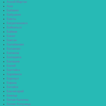
Ачхой-Мартан
Аша
Бабаево
Бабушкин
Бавлы
Багратионовск
Байкальск
Баймак
Бакал
Баксан
Балабаново
Балаково
Балахна
Балашиха
Балашов
Балей
Балтийск
Барабинск
Барнаул
Барыш
Батайск
Бахчисарай
Бежецк
Белая Калитва
Белая Холуница