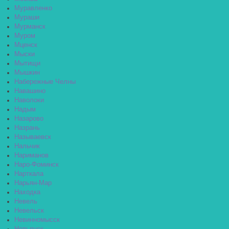
Муравленко
Мураши
Мурманск
Муром
Мценск
Мыски
Мытищи
Мышкин
Набережные Челны
Навашино
Наволоки
Надым
Назарово
Назрань
Называевск
Нальчик
Нариманов
Наро-Фоминск
Нарткала
Нарьян-Мар
Находка
Невель
Невельск
Невинномысск