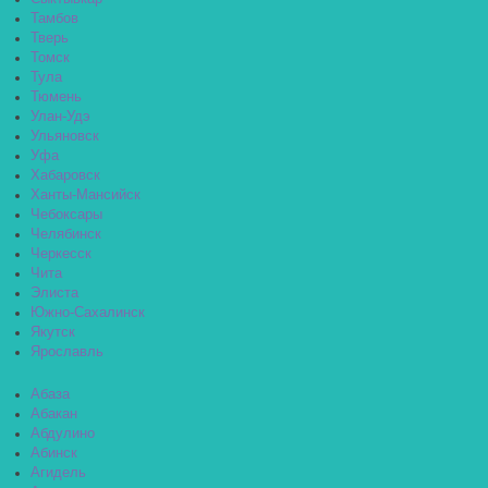
Тамбов
Тверь
Томск
Тула
Тюмень
Улан-Удэ
Ульяновск
Уфа
Хабаровск
Ханты-Мансийск
Чебоксары
Челябинск
Черкесск
Чита
Элиста
Южно-Сахалинск
Якутск
Ярославль
Абаза
Абакан
Абдулино
Абинск
Агидель