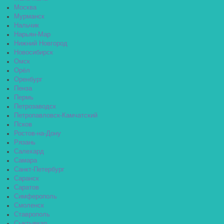
Москва
Мурманск
Нальчик
Нарьян-Мар
Нижний Новгород
Новосибирск
Омск
Орёл
Оренбург
Пенза
Пермь
Петрозаводск
Петропавловск-Камчатский
Псков
Ростов-на-Дону
Рязань
Салехард
Самара
Санкт-Петербург
Саранск
Саратов
Симферополь
Смоленск
Ставрополь
Сыктывкар