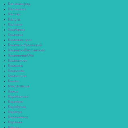
Калининград
Калининск
Калтан
Калуга
Калязин
Камбарка
Каменка
Каменногорск
Каменск-Уральский
Каменск-Шахтинский
Камень-на-Оби
Камешково
Камызяк
Камышин
Камышлов
Канаш
Кандалакша
Канск
Карабаново
Карабаш
Карабулак
Карасук
Карачаевск
Карачев
Каргат