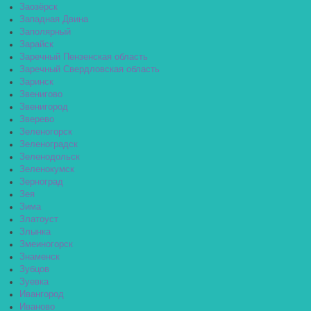
Заозёрск
Западная Двина
Заполярный
Зарайск
Заречный Пензенская область
Заречный Свердловская область
Заринск
Звенигово
Звенигород
Зверево
Зеленогорск
Зеленоградск
Зеленодольск
Зеленокумск
Зерноград
Зея
Зима
Златоуст
Злынка
Змеиногорск
Знаменск
Зубцов
Зуевка
Ивангород
Иваново