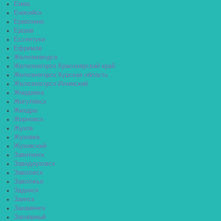
Емва
Енисейск
Ермолино
Ершов
Ессентуки
Ефремов
Железноводск
Железногорск Красноярский край
Железногорск Курская область
Железногорск-Илимский
Жердевка
Жигулёвск
Жиздра
Жирновск
Жуков
Жуковка
Жуковский
Завитинск
Заводоуковск
Заволжск
Заволжье
Задонск
Заинск
Закаменск
Заозёрный