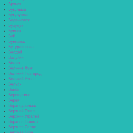
Брянск
Бугульма
Бугуруслан
Будённовск
Бузулук
Буинск
Буй
Буйнакск
Бутурлиновка
Валдай
Валуйки
Велиж
Великие Луки
Великий Новгород
Великий Устюг
Вельск
Венёв
Верещагино
Верея
Верхнеуральск
Верхний Тагил
Верхний Уфалей
Верхняя Пышма
Верхняя Салда
Верхняя Тура