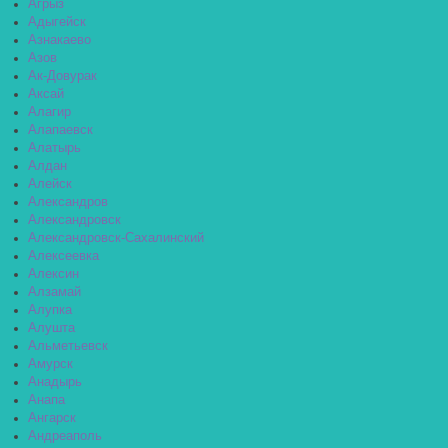
Агрыз
Адыгейск
Азнакаево
Азов
Ак-Довурак
Аксай
Алагир
Алапаевск
Алатырь
Алдан
Алейск
Александров
Александровск
Александровск-Сахалинский
Алексеевка
Алексин
Алзамай
Алупка
Алушта
Альметьевск
Амурск
Анадырь
Анапа
Ангарск
Андреаполь