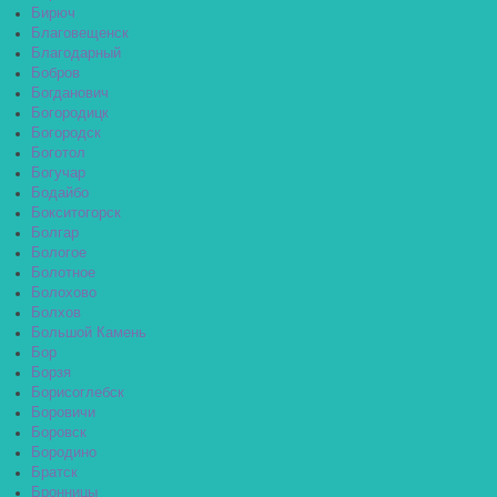
Бирюч
Благовещенск
Благодарный
Бобров
Богданович
Богородицк
Богородск
Боготол
Богучар
Бодайбо
Бокситогорск
Болгар
Бологое
Болотное
Болохово
Болхов
Большой Камень
Бор
Борзя
Борисоглебск
Боровичи
Боровск
Бородино
Братск
Бронницы