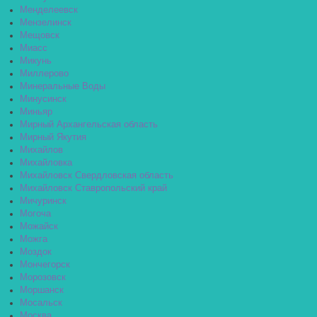
Менделеевск
Мензелинск
Мещовск
Миасс
Микунь
Миллерово
Минеральные Воды
Минусинск
Миньяр
Мирный Архангельская область
Мирный Якутия
Михайлов
Михайловка
Михайловск Свердловская область
Михайловск Ставропольский край
Мичуринск
Могоча
Можайск
Можга
Моздок
Мончегорск
Морозовск
Моршанск
Мосальск
Москва