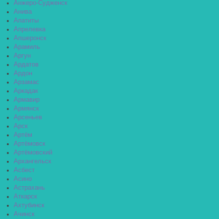
Анжеро-Судженск
Анива
Апатиты
Апрелевка
Апшеронск
Арамиль
Аргун
Ардатов
Ардон
Арзамас
Аркадак
Армавир
Армянск
Арсеньев
Арск
Артём
Артёмовск
Артёмовский
Архангельск
Асбест
Асино
Астрахань
Аткарск
Ахтубинск
Ачинск