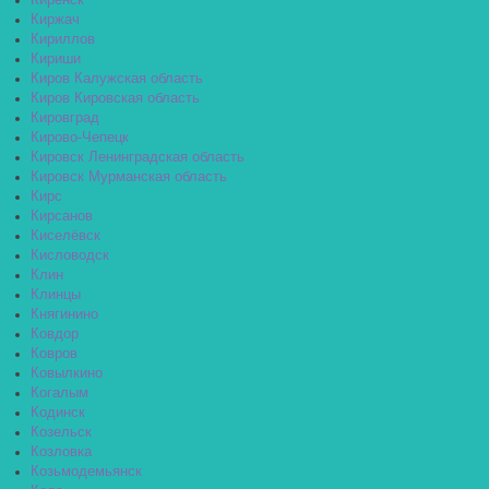
Киренск
Киржач
Кириллов
Кириши
Киров Калужская область
Киров Кировская область
Кировград
Кирово-Чепецк
Кировск Ленинградская область
Кировск Мурманская область
Кирс
Кирсанов
Киселёвск
Кисловодск
Клин
Клинцы
Княгинино
Ковдор
Ковров
Ковылкино
Когалым
Кодинск
Козельск
Козловка
Козьмодемьянск