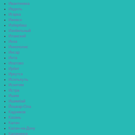
Ивантеевка
Ивдель
Игарка
Ижевск
Избербаш
Изобильный
Иланский
Инза
Иннополис
Инсар
Инта
Ипатово
Ирбит
Иркутск
Исилькуль
Искитим
Истра
Ишим
Ишимбай
Йошкар-Ола
Кадников
Казань
Калач
Калач-на-Дону
Калачинск