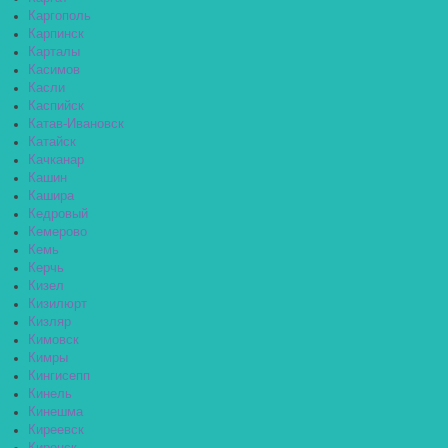
Каргополь
Карпинск
Карталы
Касимов
Касли
Каспийск
Катав-Ивановск
Катайск
Качканар
Кашин
Кашира
Кедровый
Кемерово
Кемь
Керчь
Кизел
Кизилюрт
Кизляр
Кимовск
Кимры
Кингисепп
Кинель
Кинешма
Киреевск