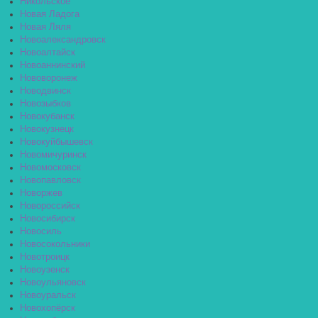
Никольское
Новая Ладога
Новая Ляля
Новоалександровск
Новоалтайск
Новоаннинский
Нововоронеж
Новодвинск
Новозыбков
Новокубанск
Новокузнецк
Новокуйбышевск
Новомичуринск
Новомосковск
Новопавловск
Новоржев
Новороссийск
Новосибирск
Новосиль
Новосокольники
Новотроицк
Новоузенск
Новоульяновск
Новоуральск
Новохопёрск