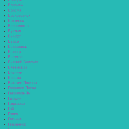
Воркута
Воронеж
Ворсма
Воскресенск
Воткинск
Всеволожск
Вуктыл
Выборг
Выкса
Высоковск
Высоцк
Вытегра
Вышний Волочёк
Вяземский
Вязники
Вязьма
Вятские Поляны
Гаврилов Посад
Гаврилов-Ям
Гагарин
Гаджиево
Гай
Галич
Гатчина
Гвардейск