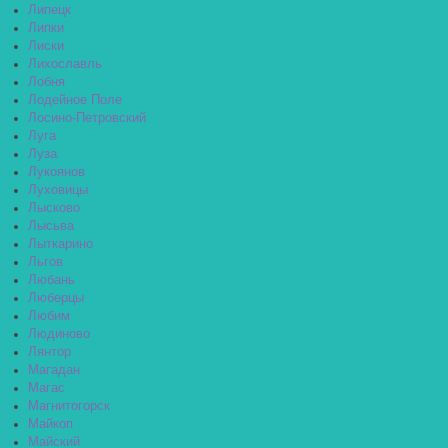
Липецк
Липки
Лиски
Лихославль
Лобня
Лодейное Поле
Лосино-Петровский
Луга
Луза
Лукоянов
Луховицы
Лысково
Лысьва
Лыткарино
Льгов
Любань
Люберцы
Любим
Людиново
Лянтор
Магадан
Магас
Магнитогорск
Майкоп
Майский