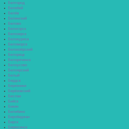
Белгород
Белебей
Белёв
Белинский
Белово
Белогорск
Белозерск
Белокуриха
Беломорск
Белоозёрский
Белорецк
Белореченск
Белоусово
Белоярский
Белый
Бердск
Березники
Берёзовский
Беслан
Бийск
Бикин
Билибино
Биробиджан
Бирск
Бирюсинск