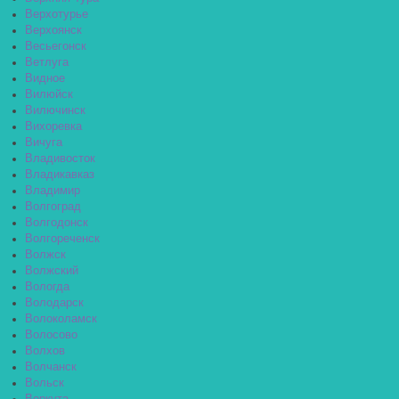
Верхотурье
Верхоянск
Весьегонск
Ветлуга
Видное
Вилюйск
Вилючинск
Вихоревка
Вичуга
Владивосток
Владикавказ
Владимир
Волгоград
Волгодонск
Волгореченск
Волжск
Волжский
Вологда
Володарск
Волоколамск
Волосово
Волхов
Волчанск
Вольск