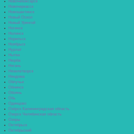
Новочебоксарск
Новочеркасск
Новошахтинск
Новый Оскол
Новый Уренгой
Ногинск
Нолинск
Норильск
Ноябрьск
Нурлат
Нытва
Нюрба
Нягань
Нязелетворск
Няндома
Облучье
Обнинск
Обоянь
Обь
Одинцово
Озёрск Калининградская область
Озерск Челябинская область
Озеры
Октябрьск
Октябрьский