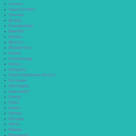
Гатчина
Горно-Алтайск
Грозный
Донецк
Екатеринбург
Иваново
Ижевск
Иркутск
Йошкар-Ола
Казань
Калининград
Калуга
Кемерово
Киров Кировская область
Кострома
Краснодар
Красноярск
Курган
Курск
Кызыл
Липецк
Магадан
Магас
Майкоп
Махачкала