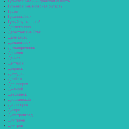
Гурьевск Калининградская область
Гурьевск Кемеровская область
Гусев
Гусиноозёрск
Гусь-Хрустальный
Давлеканово
Дагестанские Огни
Далматово
Дальнегорск
Дальнереченск
Данилов
Данков
Дегтярск
Дедовск
Демидов
Дербент
Десногорск
Джанкой
Дзержинск
Дзержинский
Дивногорск
Дигора
Димитровград
Дмитриев
Дмитров