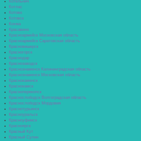
Котельнич
Котлас
Котово
Котовск
Кохма
Красавино
Красноармейск Московская область
Красноармейск Саратовская область
Красновишерск
Красногорск
Краснодар
Краснозаводск
Краснознаменск Калининградская область
Краснознаменск Московская область
Краснокаменск
Краснокамск
Красноперекопск
Краснослободск Волгоградская область
Краснослободск Мордовия
Краснотурьинск
Красноуральск
Красноуфимск
Красноярск
Красный Кут
Красный Сулин