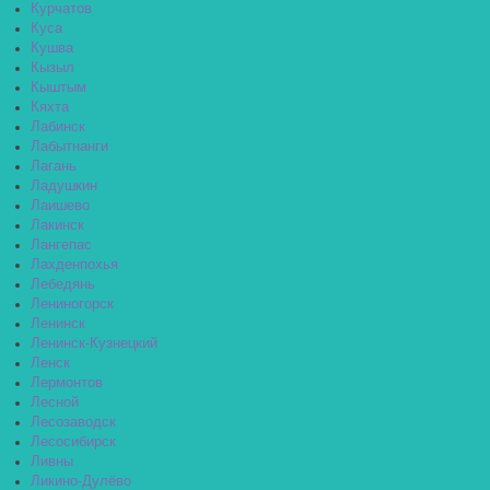
Курчатов
Куса
Кушва
Кызыл
Кыштым
Кяхта
Лабинск
Лабытнанги
Лагань
Ладушкин
Лаишево
Лакинск
Лангепас
Лахденпохья
Лебедянь
Лениногорск
Ленинск
Ленинск-Кузнецкий
Ленск
Лермонтов
Лесной
Лесозаводск
Лесосибирск
Ливны
Ликино-Дулёво