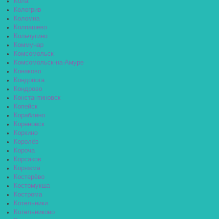
Кола
Кологрив
Коломна
Колпашево
Кольчугино
Коммунар
Комсомольск
Комсомольск-на-Амуре
Конаково
Кондопога
Кондрово
Константиновск
Копейск
Кораблино
Кореновск
Коркино
Королёв
Короча
Корсаков
Коряжма
Костерёво
Костомукша
Кострома
Котельники
Котельниково