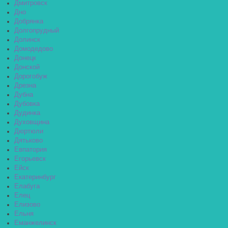
Дмитровск
Дно
Добрянка
Долгопрудный
Долинск
Домодедово
Донецк
Донской
Дорогобуж
Дрезна
Дубна
Дубовка
Дудинка
Духовщина
Дюртюли
Дятьково
Евпатория
Егорьевск
Ейск
Екатеринбург
Елабуга
Елец
Елизово
Ельня
Еманжелинск