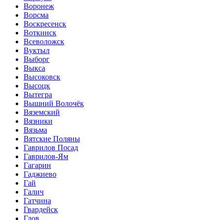
Воронеж
Ворсма
Воскресенск
Воткинск
Всеволожск
Вуктыл
Выборг
Выкса
Высоковск
Высоцк
Вытегра
Вышний Волочёк
Вяземский
Вязники
Вязьма
Вятские Поляны
Гаврилов Посад
Гаврилов-Ям
Гагарин
Гаджиево
Гай
Галич
Гатчина
Гвардейск
Гдов