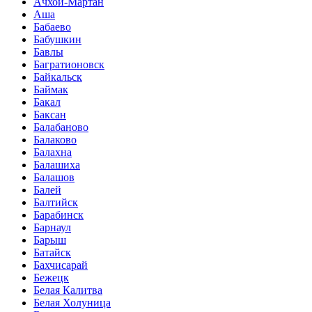
Ачхой-Мартан
Аша
Бабаево
Бабушкин
Бавлы
Багратионовск
Байкальск
Баймак
Бакал
Баксан
Балабаново
Балаково
Балахна
Балашиха
Балашов
Балей
Балтийск
Барабинск
Барнаул
Барыш
Батайск
Бахчисарай
Бежецк
Белая Калитва
Белая Холуница