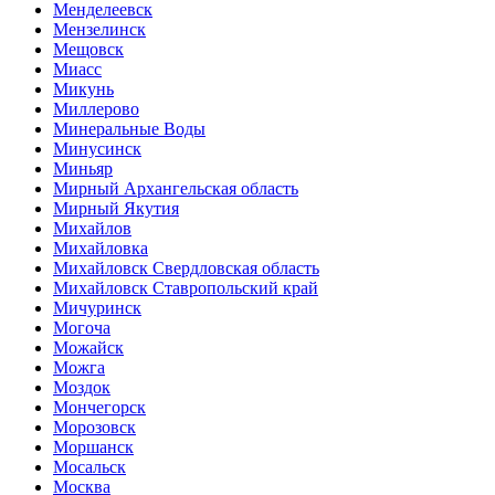
Менделеевск
Мензелинск
Мещовск
Миасс
Микунь
Миллерово
Минеральные Воды
Минусинск
Миньяр
Мирный Архангельская область
Мирный Якутия
Михайлов
Михайловка
Михайловск Свердловская область
Михайловск Ставропольский край
Мичуринск
Могоча
Можайск
Можга
Моздок
Мончегорск
Морозовск
Моршанск
Мосальск
Москва