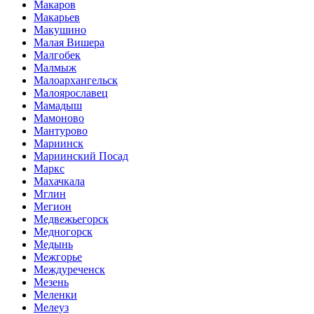
Макаров
Макарьев
Макушино
Малая Вишера
Малгобек
Малмыж
Малоархангельск
Малоярославец
Мамадыш
Мамоново
Мантурово
Мариинск
Мариинский Посад
Маркс
Махачкала
Мглин
Мегион
Медвежьегорск
Медногорск
Медынь
Межгорье
Междуреченск
Мезень
Меленки
Мелеуз