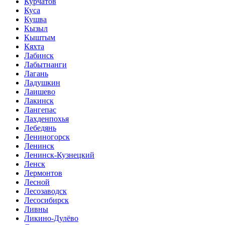
Курчатов
Куса
Кушва
Кызыл
Кыштым
Кяхта
Лабинск
Лабытнанги
Лагань
Ладушкин
Лаишево
Лакинск
Лангепас
Лахденпохья
Лебедянь
Лениногорск
Ленинск
Ленинск-Кузнецкий
Ленск
Лермонтов
Лесной
Лесозаводск
Лесосибирск
Ливны
Ликино-Дулёво