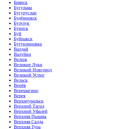
Брянск
Бугульма
Бугуруслан
Будённовск
Бузулук
Буинск
Буй
Буйнакск
Бутурлиновка
Валдай
Валуйки
Велиж
Великие Луки
Великий Новгород
Великий Устюг
Вельск
Венёв
Верещагино
Верея
Верхнеуральск
Верхний Тагил
Верхний Уфалей
Верхняя Пышма
Верхняя Салда
Верхняя Тура