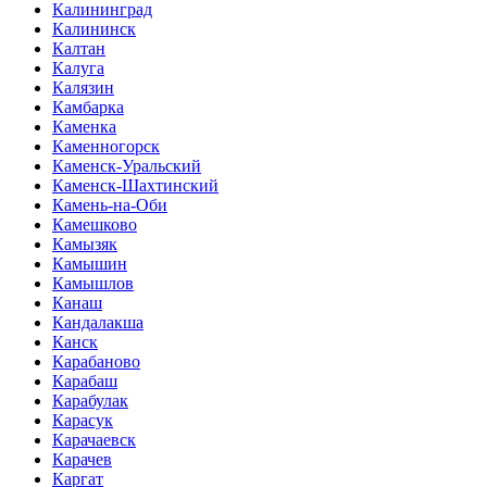
Калининград
Калининск
Калтан
Калуга
Калязин
Камбарка
Каменка
Каменногорск
Каменск-Уральский
Каменск-Шахтинский
Камень-на-Оби
Камешково
Камызяк
Камышин
Камышлов
Канаш
Кандалакша
Канск
Карабаново
Карабаш
Карабулак
Карасук
Карачаевск
Карачев
Каргат