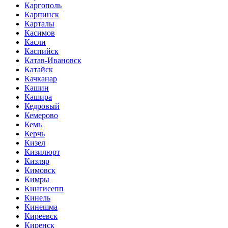
Каргополь
Карпинск
Карталы
Касимов
Касли
Каспийск
Катав-Ивановск
Катайск
Качканар
Кашин
Кашира
Кедровый
Кемерово
Кемь
Керчь
Кизел
Кизилюрт
Кизляр
Кимовск
Кимры
Кингисепп
Кинель
Кинешма
Киреевск
Киренск