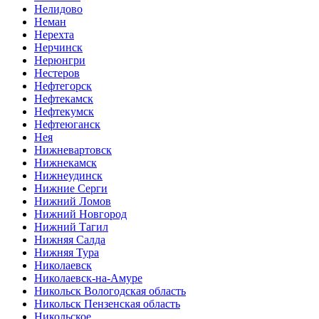
Нелидово
Неман
Нерехта
Нерчинск
Нерюнгри
Нестеров
Нефтегорск
Нефтекамск
Нефтекумск
Нефтеюганск
Нея
Нижневартовск
Нижнекамск
Нижнеудинск
Нижние Серги
Нижний Ломов
Нижний Новгород
Нижний Тагил
Нижняя Салда
Нижняя Тура
Николаевск
Николаевск-на-Амуре
Никольск Вологодская область
Никольск Пензенская область
Никольское