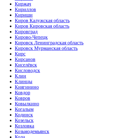
Киржач
Кириллов
Кириши
Киров Калужская область
Киров Кировская область
Кировград
Кирово-Чепецк
Кировск Ленинградская область
Кировск Мурманская область
Кирс
Кирсанов
Киселёвск
Кисловодск
Клин
Клинцы
Княгинино
Ковдор
Ковров
Ковылкино
Когалым
Кодинск
Козельск
Козловка
Козьмодемьянск
Кола