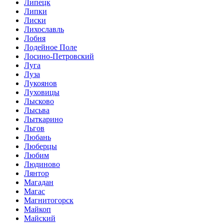
Липецк
Липки
Лиски
Лихославль
Лобня
Лодейное Поле
Лосино-Петровский
Луга
Луза
Лукоянов
Луховицы
Лысково
Лысьва
Лыткарино
Льгов
Любань
Люберцы
Любим
Людиново
Лянтор
Магадан
Магас
Магнитогорск
Майкоп
Майский