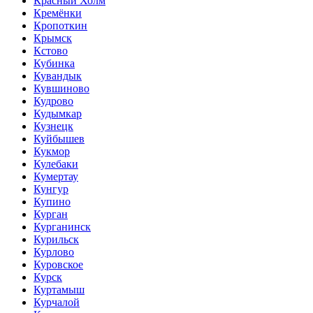
Красный Холм
Кремёнки
Кропоткин
Крымск
Кстово
Кубинка
Кувандык
Кувшиново
Кудрово
Кудымкар
Кузнецк
Куйбышев
Кукмор
Кулебаки
Кумертау
Кунгур
Купино
Курган
Курганинск
Курильск
Курлово
Куровское
Курск
Куртамыш
Курчалой