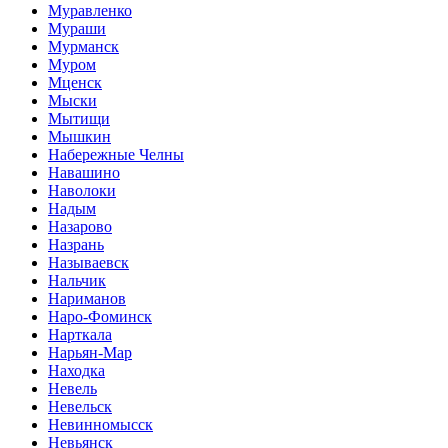
Муравленко
Мураши
Мурманск
Муром
Мценск
Мыски
Мытищи
Мышкин
Набережные Челны
Навашино
Наволоки
Надым
Назарово
Назрань
Называевск
Нальчик
Нариманов
Наро-Фоминск
Нарткала
Нарьян-Мар
Находка
Невель
Невельск
Невинномысск
Невьянск