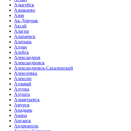
Адыгейск
Азнакаево
Азов
Ак-Довурак
Аксай
Алагир
Алапаевск
Алатырь
Алдан
Алейск
Александров
Александровск
Александровск-Сахалинский
Алексеевка
Алексин
Алзамай
Алупка
Алушта
Альметьевск
Амурск
Анадырь
Анапа
Ангарск
Андреаполь