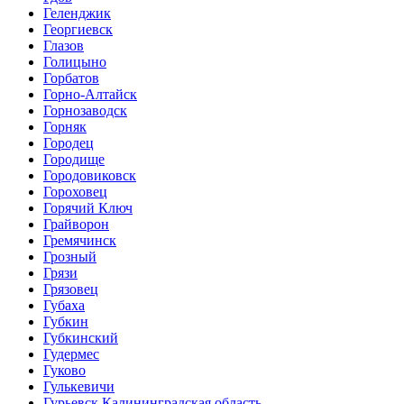
Геленджик
Георгиевск
Глазов
Голицыно
Горбатов
Горно-Алтайск
Горнозаводск
Горняк
Городец
Городище
Городовиковск
Гороховец
Горячий Ключ
Грайворон
Гремячинск
Грозный
Грязи
Грязовец
Губаха
Губкин
Губкинский
Гудермес
Гуково
Гулькевичи
Гурьевск Калининградская область