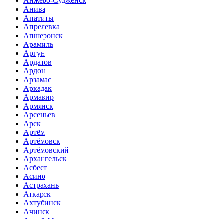
Анжеро-Судженск
Анива
Апатиты
Апрелевка
Апшеронск
Арамиль
Аргун
Ардатов
Ардон
Арзамас
Аркадак
Армавир
Армянск
Арсеньев
Арск
Артём
Артёмовск
Артёмовский
Архангельск
Асбест
Асино
Астрахань
Аткарск
Ахтубинск
Ачинск