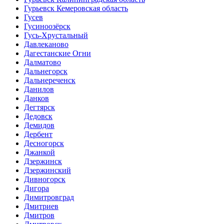
Гурьевск Кемеровская область
Гусев
Гусиноозёрск
Гусь-Хрустальный
Давлеканово
Дагестанские Огни
Далматово
Дальнегорск
Дальнереченск
Данилов
Данков
Дегтярск
Дедовск
Демидов
Дербент
Десногорск
Джанкой
Дзержинск
Дзержинский
Дивногорск
Дигора
Димитровград
Дмитриев
Дмитров