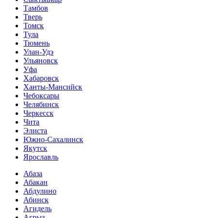
Тамбов
Тверь
Томск
Тула
Тюмень
Улан-Удэ
Ульяновск
Уфа
Хабаровск
Ханты-Мансийск
Чебоксары
Челябинск
Черкесск
Чита
Элиста
Южно-Сахалинск
Якутск
Ярославль
Абаза
Абакан
Абдулино
Абинск
Агидель
Агрыз