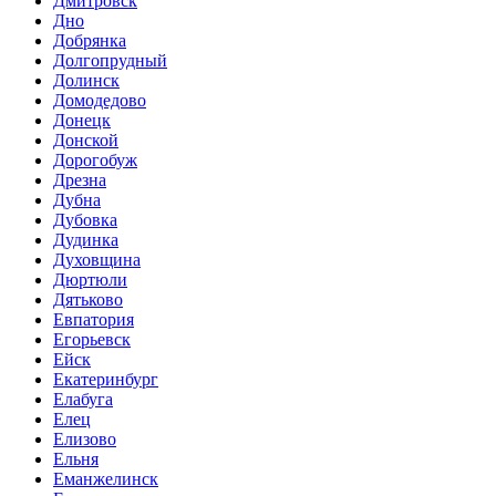
Дмитровск
Дно
Добрянка
Долгопрудный
Долинск
Домодедово
Донецк
Донской
Дорогобуж
Дрезна
Дубна
Дубовка
Дудинка
Духовщина
Дюртюли
Дятьково
Евпатория
Егорьевск
Ейск
Екатеринбург
Елабуга
Елец
Елизово
Ельня
Еманжелинск