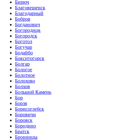
Бирюч
Благовещенск
Благодарный
Бобров
Богданович
Богородицк
Богородск
Боготол
Богучар
Бодайбо
Бокситогорск
Болгар
Бологое
Болотное
Болохово
Болхов
Большой Камень
Бор
Борзя
Борисоглебск
Боровичи
Боровск
Бородино
Братск
Бронницы