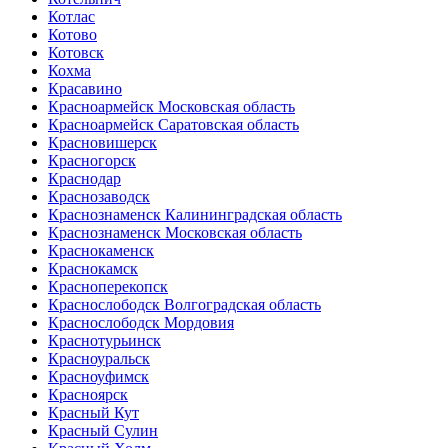
Котлас
Котово
Котовск
Кохма
Красавино
Красноармейск Московская область
Красноармейск Саратовская область
Красновишерск
Красногорск
Краснодар
Краснозаводск
Краснознаменск Калининградская область
Краснознаменск Московская область
Краснокаменск
Краснокамск
Красноперекопск
Краснослободск Волгоградская область
Краснослободск Мордовия
Краснотурьинск
Красноуральск
Красноуфимск
Красноярск
Красный Кут
Красный Сулин