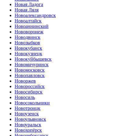
Новая Ладога
Новая Ляля
Новоалександровск
Новоалтайск
Новоаннинский
Нововоронеж
Новодвинск
Новозыбков
Новокубанск
Новокузнецк
Новокуйбышевск
Новомичуринск
Новомосковск
Новопавловск
Новоржев
Новороссийск
Новосибирск
Новосиль
Новосокольники
Новотроицк
Новоузенск
Новоульяновск
Новоуральск
Новохопёрск
Новочебоксарск