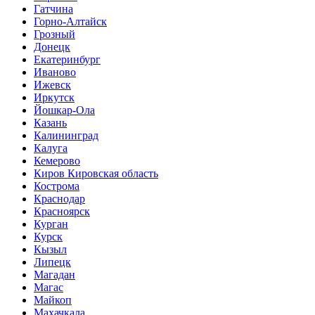
Гатчина
Горно-Алтайск
Грозный
Донецк
Екатеринбург
Иваново
Ижевск
Иркутск
Йошкар-Ола
Казань
Калининград
Калуга
Кемерово
Киров Кировская область
Кострома
Краснодар
Красноярск
Курган
Курск
Кызыл
Липецк
Магадан
Магас
Майкоп
Махачкала