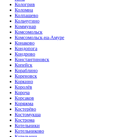
Кологрив
Коломна
Колпашево
Кольчугино
Коммунар
Комсомольск
Комсомольск-на-Амуре
Конаково
Кондопога
Кондрово
Константиновск
Копейск
Кораблино
Кореновск
Коркино
Королёв
Короча
Корсаков
Коряжма
Костерёво
Костомукша
Кострома
Котельники
Котельниково
Котельнич