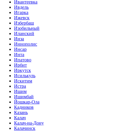
Ивантеевка
Ивдель
Игарка
Ижевск
Избербаш
Изобильный
Иланский
Инза
Иннополис
Инсар
Инта
Ипатово
Ирбит
Иркутск
Исилькуль
Искитим
Истра
Ишим
Ишимбай
Йошкар-Ола
Кадников
Казань
Калач
Калач-на-Дону
Калачинск