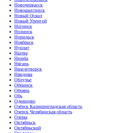
Новочеркасск
Новошахтинск
Новый Оскол
Новый Уренгой
Ногинск
Нолинск
Норильск
Ноябрьск
Нурлат
Нытва
Нюрба
Нягань
Нязелетворск
Няндома
Облучье
Обнинск
Обоянь
Обь
Одинцово
Озёрск Калининградская область
Озерск Челябинская область
Озеры
Октябрьск
Октябрьский