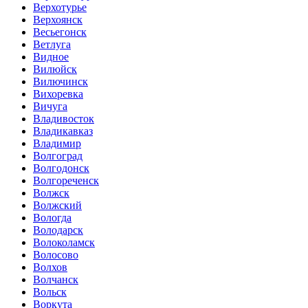
Верхотурье
Верхоянск
Весьегонск
Ветлуга
Видное
Вилюйск
Вилючинск
Вихоревка
Вичуга
Владивосток
Владикавказ
Владимир
Волгоград
Волгодонск
Волгореченск
Волжск
Волжский
Вологда
Володарск
Волоколамск
Волосово
Волхов
Волчанск
Вольск
Воркута