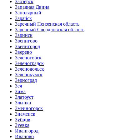
Заозёрск
Западная Двина
Заполярный
Зарайск
Заречный Пензенская область
Заречный Свердловская область
Заринск
Звенигово
Звенигород
Зверево
Зеленогорск
Зеленоградск
Зеленодольск
Зеленокумск
Зерноград
Зея
Зима
Златоуст
Злынка
Змеиногорск
Знаменск
Зубцов
Зуевка
Ивангород
Иваново