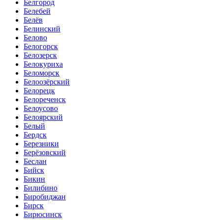
Белгород
Белебей
Белёв
Белинский
Белово
Белогорск
Белозерск
Белокуриха
Беломорск
Белоозёрский
Белорецк
Белореченск
Белоусово
Белоярский
Белый
Бердск
Березники
Берёзовский
Беслан
Бийск
Бикин
Билибино
Биробиджан
Бирск
Бирюсинск