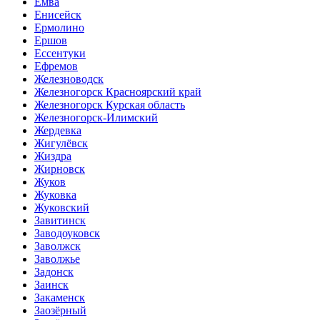
Емва
Енисейск
Ермолино
Ершов
Ессентуки
Ефремов
Железноводск
Железногорск Красноярский край
Железногорск Курская область
Железногорск-Илимский
Жердевка
Жигулёвск
Жиздра
Жирновск
Жуков
Жуковка
Жуковский
Завитинск
Заводоуковск
Заволжск
Заволжье
Задонск
Заинск
Закаменск
Заозёрный