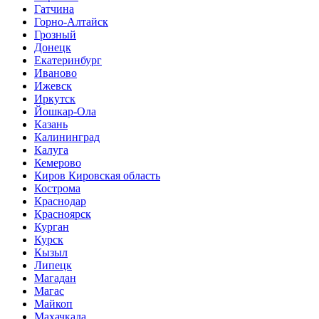
Гатчина
Горно-Алтайск
Грозный
Донецк
Екатеринбург
Иваново
Ижевск
Иркутск
Йошкар-Ола
Казань
Калининград
Калуга
Кемерово
Киров Кировская область
Кострома
Краснодар
Красноярск
Курган
Курск
Кызыл
Липецк
Магадан
Магас
Майкоп
Махачкала