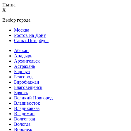
Нытва
X
Выбор города
Москва
Ростов-на-Дону
Санкт-Петербург
Абакан
Анадырь
Архангельск
Астрахань
Барнаул
Белгород
Биробиджан
Благовещенск
Брянск
Великий Новгород
Владивосток
Владикавказ
Владимир
Волгоград
Вологда
Воронеж