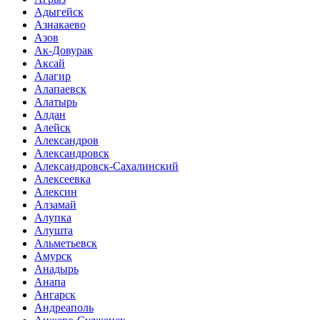
Адыгейск
Азнакаево
Азов
Ак-Довурак
Аксай
Алагир
Алапаевск
Алатырь
Алдан
Алейск
Александров
Александровск
Александровск-Сахалинский
Алексеевка
Алексин
Алзамай
Алупка
Алушта
Альметьевск
Амурск
Анадырь
Анапа
Ангарск
Андреаполь