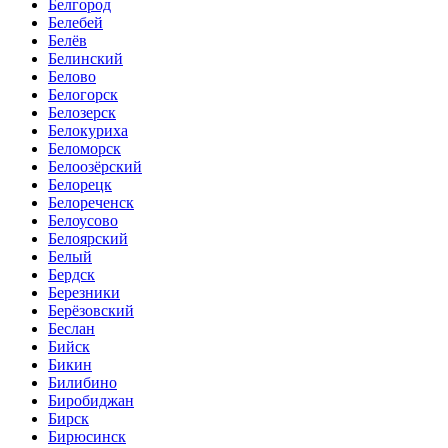
Белгород
Белебей
Белёв
Белинский
Белово
Белогорск
Белозерск
Белокуриха
Беломорск
Белоозёрский
Белорецк
Белореченск
Белоусово
Белоярский
Белый
Бердск
Березники
Берёзовский
Беслан
Бийск
Бикин
Билибино
Биробиджан
Бирск
Бирюсинск