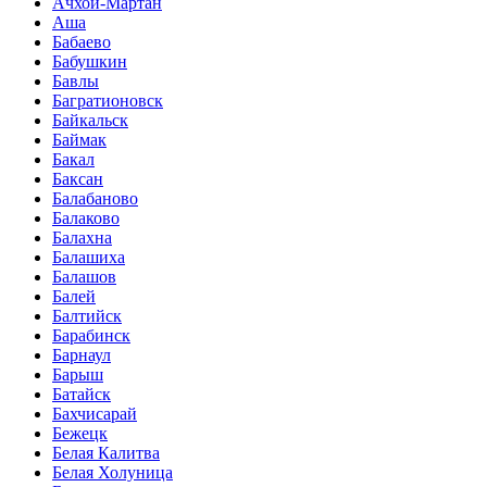
Ачхой-Мартан
Аша
Бабаево
Бабушкин
Бавлы
Багратионовск
Байкальск
Баймак
Бакал
Баксан
Балабаново
Балаково
Балахна
Балашиха
Балашов
Балей
Балтийск
Барабинск
Барнаул
Барыш
Батайск
Бахчисарай
Бежецк
Белая Калитва
Белая Холуница