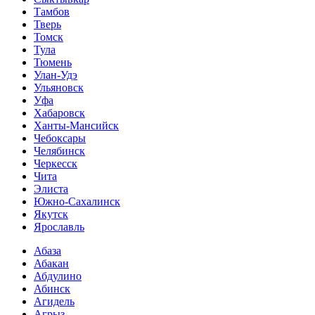
Тамбов
Тверь
Томск
Тула
Тюмень
Улан-Удэ
Ульяновск
Уфа
Хабаровск
Ханты-Мансийск
Чебоксары
Челябинск
Черкесск
Чита
Элиста
Южно-Сахалинск
Якутск
Ярославль
Абаза
Абакан
Абдулино
Абинск
Агидель
Агрыз