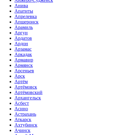
Анжеро-Судженск
Анива
Апатиты
Апрелевка
Апшеронск
Арамиль
Аргун
Ардатов
Ардон
Арзамас
Аркадак
Армавир
Армянск
Арсеньев
Арск
Артём
Артёмовск
Артёмовский
Архангельск
Асбест
Асино
Астрахань
Аткарск
Ахтубинск
Ачинск