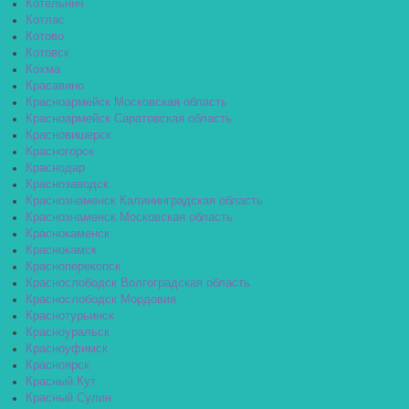
Котельнич
Котлас
Котово
Котовск
Кохма
Красавино
Красноармейск Московская область
Красноармейск Саратовская область
Красновишерск
Красногорск
Краснодар
Краснозаводск
Краснознаменск Калининградская область
Краснознаменск Московская область
Краснокаменск
Краснокамск
Красноперекопск
Краснослободск Волгоградская область
Краснослободск Мордовия
Краснотурьинск
Красноуральск
Красноуфимск
Красноярск
Красный Кут
Красный Сулин