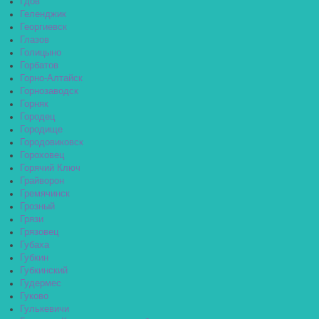
Гдов
Геленджик
Георгиевск
Глазов
Голицыно
Горбатов
Горно-Алтайск
Горнозаводск
Горняк
Городец
Городище
Городовиковск
Гороховец
Горячий Ключ
Грайворон
Гремячинск
Грозный
Грязи
Грязовец
Губаха
Губкин
Губкинский
Гудермес
Гуково
Гулькевичи