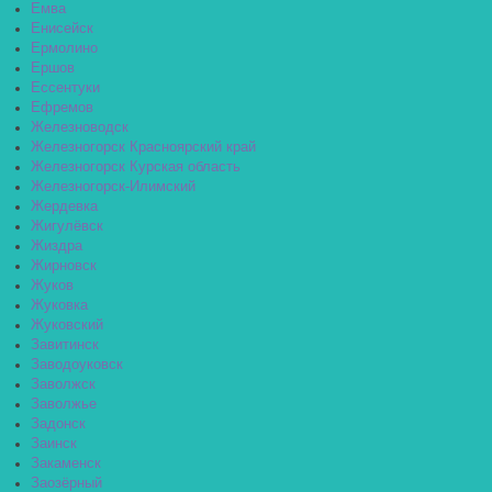
Емва
Енисейск
Ермолино
Ершов
Ессентуки
Ефремов
Железноводск
Железногорск Красноярский край
Железногорск Курская область
Железногорск-Илимский
Жердевка
Жигулёвск
Жиздра
Жирновск
Жуков
Жуковка
Жуковский
Завитинск
Заводоуковск
Заволжск
Заволжье
Задонск
Заинск
Закаменск
Заозёрный