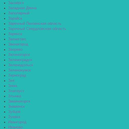
Заозёрск
Западная Двина
Заполярный
Зарайск
Заречный Пензенская область
Заречный Свердловская область
Заринск
Звенигово
Звенигород
Зверево
Зеленогорск
Зеленоградск
Зеленодольск
Зеленокумск
Зерноград
Зея
Зима
Златоуст
Злынка
Змеиногорск
Знаменск
Зубцов
Зуевка
Ивангород
Иваново