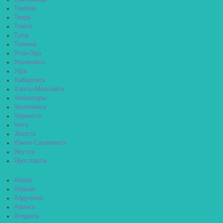
Тамбов
Тверь
Томск
Тула
Тюмень
Улан-Удэ
Ульяновск
Уфа
Хабаровск
Ханты-Мансийск
Чебоксары
Челябинск
Черкесск
Чита
Элиста
Южно-Сахалинск
Якутск
Ярославль
Абаза
Абакан
Абдулино
Абинск
Агидель