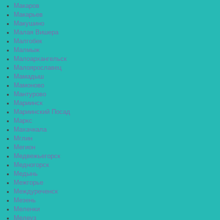
Макаров
Макарьев
Макушино
Малая Вишера
Малгобек
Малмыж
Малоархангельск
Малоярославец
Мамадыш
Мамоново
Мантурово
Мариинск
Мариинский Посад
Маркс
Махачкала
Мглин
Мегион
Медвежьегорск
Медногорск
Медынь
Межгорье
Междуреченск
Мезень
Меленки
Мелеуз