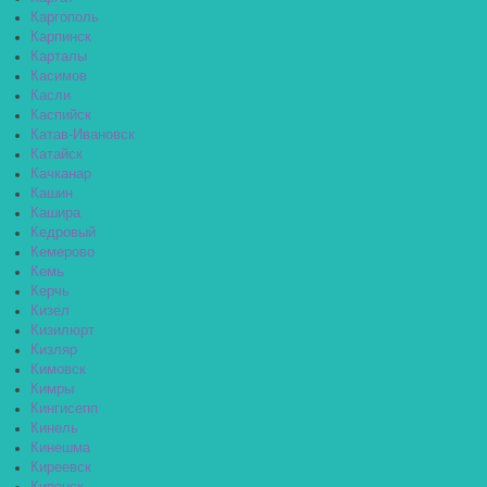
Каргополь
Карпинск
Карталы
Касимов
Касли
Каспийск
Катав-Ивановск
Катайск
Качканар
Кашин
Кашира
Кедровый
Кемерово
Кемь
Керчь
Кизел
Кизилюрт
Кизляр
Кимовск
Кимры
Кингисепп
Кинель
Кинешма
Киреевск