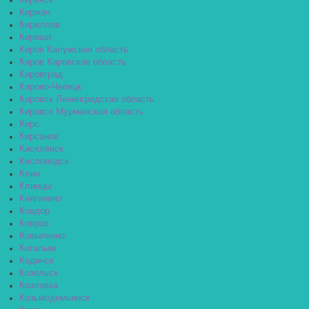
Киренск
Киржач
Кириллов
Кириши
Киров Калужская область
Киров Кировская область
Кировград
Кирово-Чепецк
Кировск Ленинградская область
Кировск Мурманская область
Кирс
Кирсанов
Киселёвск
Кисловодск
Клин
Клинцы
Княгинино
Ковдор
Ковров
Ковылкино
Когалым
Кодинск
Козельск
Козловка
Козьмодемьянск