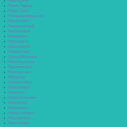
Никольское
Новая Ладога
Новая Ляля
Новоалександровск
Новоалтайск
Новоаннинский
Нововоронеж
Новодвинск
Новозыбков
Новокубанск
Новокузнецк
Новокуйбышевск
Новомичуринск
Новомосковск
Новопавловск
Новоржев
Новороссийск
Новосибирск
Новосиль
Новосокольники
Новотроицк
Новоузенск
Новоульяновск
Новоуральск
Новохопёрск