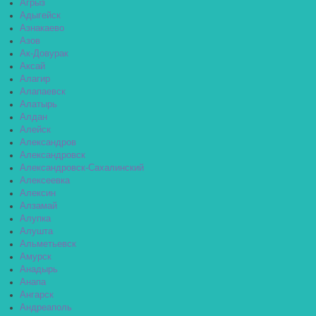
Агрыз
Адыгейск
Азнакаево
Азов
Ак-Довурак
Аксай
Алагир
Алапаевск
Алатырь
Алдан
Алейск
Александров
Александровск
Александровск-Сахалинский
Алексеевка
Алексин
Алзамай
Алупка
Алушта
Альметьевск
Амурск
Анадырь
Анапа
Ангарск
Андреаполь