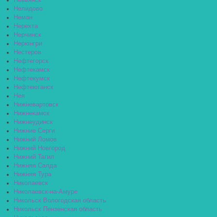
Невьянск
Нелидово
Неман
Нерехта
Нерчинск
Нерюнгри
Нестеров
Нефтегорск
Нефтекамск
Нефтекумск
Нефтеюганск
Нея
Нижневартовск
Нижнекамск
Нижнеудинск
Нижние Серги
Нижний Ломов
Нижний Новгород
Нижний Тагил
Нижняя Салда
Нижняя Тура
Николаевск
Николаевск-на-Амуре
Никольск Вологодская область
Никольск Пензенская область