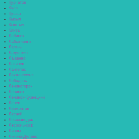
Курчатов
Куса
Кушва
Кызыл
Кыштым
Кяхта
Лабинск
Лабытнанги
Лагань
Ладушкин
Лаишево
Лакинск
Лангепас
Лахденпохья
Лебедянь
Лениногорск
Ленинск
Ленинск-Кузнецкий
Ленск
Лермонтов
Лесной
Лесозаводск
Лесосибирск
Ливны
Ликино-Дулёво