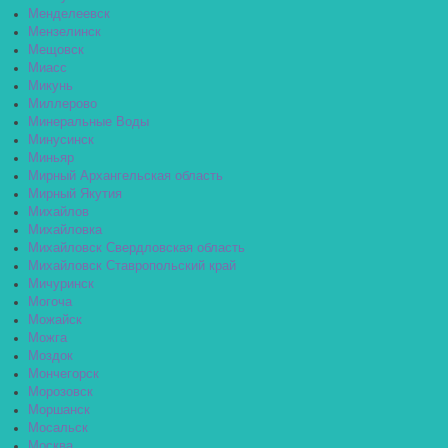
Менделеевск
Мензелинск
Мещовск
Миасс
Микунь
Миллерово
Минеральные Воды
Минусинск
Миньяр
Мирный Архангельская область
Мирный Якутия
Михайлов
Михайловка
Михайловск Свердловская область
Михайловск Ставропольский край
Мичуринск
Могоча
Можайск
Можга
Моздок
Мончегорск
Морозовск
Моршанск
Мосальск
Москва