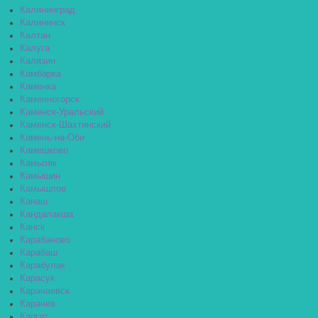
Калининград
Калининск
Калтан
Калуга
Калязин
Камбарка
Каменка
Каменногорск
Каменск-Уральский
Каменск-Шахтинский
Камень-на-Оби
Камешково
Камызяк
Камышин
Камышлов
Канаш
Кандалакша
Канск
Карабаново
Карабаш
Карабулак
Карасук
Карачаевск
Карачев
Каргат