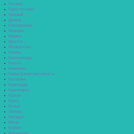
Гатчина
Горно-Алтайск
Грозный
Донецк
Екатеринбург
Иваново
Ижевск
Иркутск
Йошкар-Ола
Казань
Калининград
Калуга
Кемерово
Киров Кировская область
Кострома
Краснодар
Красноярск
Курган
Курск
Кызыл
Липецк
Магадан
Магас
Майкоп
Махачкала