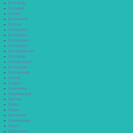
Белгород
Белебей
Белёв
Белинский
Белово
Белогорск
Белозерск
Белокуриха
Беломорск
Белоозёрский
Белорецк
Белореченск
Белоусово
Белоярский
Белый
Бердск
Березники
Берёзовский
Беслан
Бийск
Бикин
Билибино
Биробиджан
Бирск
Бирюсинск