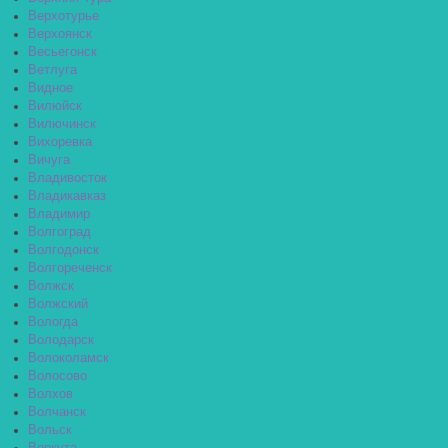
Верхотурье
Верхоянск
Весьегонск
Ветлуга
Видное
Вилюйск
Вилючинск
Вихоревка
Вичуга
Владивосток
Владикавказ
Владимир
Волгоград
Волгодонск
Волгореченск
Волжск
Волжский
Вологда
Володарск
Волоколамск
Волосово
Волхов
Волчанск
Вольск