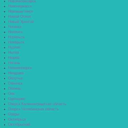
Новочебоксарск
Новочеркасск
Новошахтинск
Новый Оскол
Новый Уренгой
Ногинск
Нолинск
Норильск
Ноябрьск
Нурлат
Нытва
Нюрба
Нягань
Нязелетворск
Няндома
Облучье
Обнинск
Обоянь
Обь
Одинцово
Озёрск Калининградская область
Озерск Челябинская область
Озеры
Октябрьск
Октябрьский