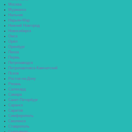
Москва
Мурманск
Нальчик
Нарьян-Мар
Нижний Новгород
Новосибирск
Омск
Орёл
Оренбург
Пенза
Пермь
Петрозаводск
Петропавловск-Камчатский
Псков
Ростов-на-Дону
Рязань
Салехард
Самара
Санкт-Петербург
Саранск
Саратов
Симферополь
Смоленск
Ставрополь
Сыктывкар