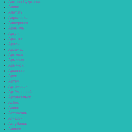
Анжеро-Судженск
Анива
Апатиты
Апрелевка
Апшеронск
Арамиль
Аргун
Ардатов
Ардон
Арзамас
Аркадак
Армавир
Армянск
Арсеньев
Арск
Артём
Артёмовск
Артёмовский
Архангельск
Асбест
Асино
Астрахань
Аткарск
Ахтубинск
Ачинск