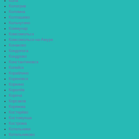
Кола
Кологрив
Коломна
Колпашево
Кольчугино
Коммунар
Комсомольск
Комсомольск-на-Амуре
Конаково
Кондопога
Кондрово
Константиновск
Копейск
Кораблино
Кореновск
Коркино
Королёв
Короча
Корсаков
Коряжма
Костерёво
Костомукша
Кострома
Котельники
Котельниково