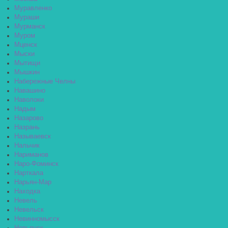
Муравленко
Мураши
Мурманск
Муром
Мценск
Мыски
Мытищи
Мышкин
Набережные Челны
Навашино
Наволоки
Надым
Назарово
Назрань
Называевск
Нальчик
Нариманов
Наро-Фоминск
Нарткала
Нарьян-Мар
Находка
Невель
Невельск
Невинномысск