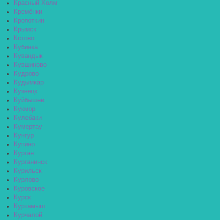
Красный Холм
Кремёнки
Кропоткин
Крымск
Кстово
Кубинка
Кувандык
Кувшиново
Кудрово
Кудымкар
Кузнецк
Куйбышев
Кукмор
Кулебаки
Кумертау
Кунгур
Купино
Курган
Курганинск
Курильск
Курлово
Куровское
Курск
Куртамыш
Курчалой