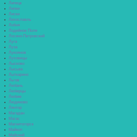
Липецк
Липки
Лиски
Лихославль
Лобня
Лодейное Поле
Лосино-Петровский
Луга
Луза
Лукоянов
Луховицы
Лысково
Лысьва
Лыткарино
Льгов
Любань
Люберцы
Любим
Людиново
Лянтор
Магадан
Магас
Магнитогорск
Майкоп
Майский