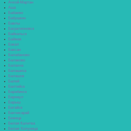
Ачхой-Мартан
Аша
Бабаево
Бабушкин
Бавлы
Багратионовск
Байкальск
Баймак
Бакал
Баксан
Балабаново
Балаково
Балахна
Балашиха
Балашов
Балей
Балтийск
Барабинск
Барнаул
Барыш
Батайск
Бахчисарай
Бежецк
Белая Калитва
Белая Холуница