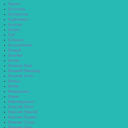
Брянск
Бугульма
Бугуруслан
Будённовск
Бузулук
Буинск
Буй
Буйнакск
Бутурлиновка
Валдай
Валуйки
Велиж
Великие Луки
Великий Новгород
Великий Устюг
Вельск
Венёв
Верещагино
Верея
Верхнеуральск
Верхний Тагил
Верхний Уфалей
Верхняя Пышма
Верхняя Салда
Верхняя Тура