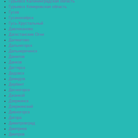
Гурьевск Калининградская область
Гурьевск Кемеровская область
Гусев
Гусиноозёрск
Гусь-Хрустальный
Давлеканово
Дагестанские Огни
Далматово
Дальнегорск
Дальнереченск
Данилов
Данков
Дегтярск
Дедовск
Демидов
Дербент
Десногорск
Джанкой
Дзержинск
Дзержинский
Дивногорск
Дигора
Димитровград
Дмитриев
Дмитров