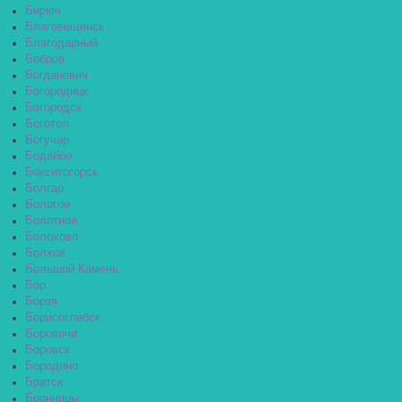
Бирюч
Благовещенск
Благодарный
Бобров
Богданович
Богородицк
Богородск
Боготол
Богучар
Бодайбо
Бокситогорск
Болгар
Бологое
Болотное
Болохово
Болхов
Большой Камень
Бор
Борзя
Борисоглебск
Боровичи
Боровск
Бородино
Братск
Бронницы