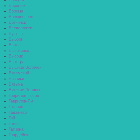
Воркута
Воронеж
Ворсма
Воскресенск
Воткинск
Всеволожск
Вуктыл
Выборг
Выкса
Высоковск
Высоцк
Вытегра
Вышний Волочёк
Вяземский
Вязники
Вязьма
Вятские Поляны
Гаврилов Посад
Гаврилов-Ям
Гагарин
Гаджиево
Гай
Галич
Гатчина
Гвардейск