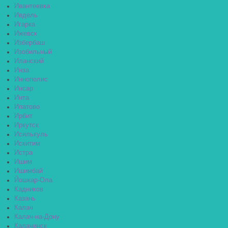
Ивантеевка
Ивдель
Игарка
Ижевск
Избербаш
Изобильный
Иланский
Инза
Иннополис
Инсар
Инта
Ипатово
Ирбит
Иркутск
Исилькуль
Искитим
Истра
Ишим
Ишимбай
Йошкар-Ола
Кадников
Казань
Калач
Калач-на-Дону
Калачинск