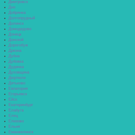
Дмитровск
Дно
Добрянка
Долгопрудный
Долинск
Домодедово
Донецк
Донской
Дорогобуж
Дрезна
Дубна
Дубовка
Дудинка
Духовщина
Дюртюли
Дятьково
Евпатория
Егорьевск
Ейск
Екатеринбург
Елабуга
Елец
Елизово
Ельня
Еманжелинск