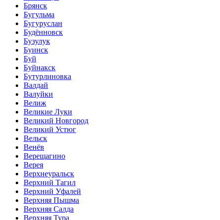
Брянск
Бугульма
Бугуруслан
Будённовск
Бузулук
Буинск
Буй
Буйнакск
Бутурлиновка
Валдай
Валуйки
Велиж
Великие Луки
Великий Новгород
Великий Устюг
Вельск
Венёв
Верещагино
Верея
Верхнеуральск
Верхний Тагил
Верхний Уфалей
Верхняя Пышма
Верхняя Салда
Верхняя Тура