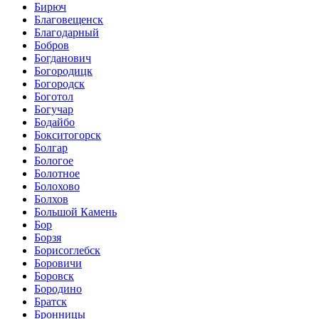
Бирюч
Благовещенск
Благодарный
Бобров
Богданович
Богородицк
Богородск
Боготол
Богучар
Бодайбо
Бокситогорск
Болгар
Бологое
Болотное
Болохово
Болхов
Большой Камень
Бор
Борзя
Борисоглебск
Боровичи
Боровск
Бородино
Братск
Бронницы