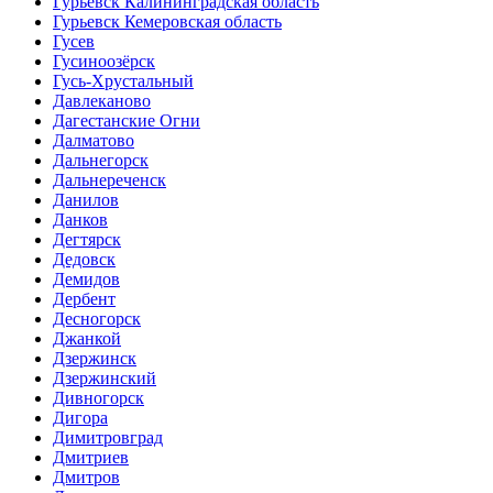
Гурьевск Калининградская область
Гурьевск Кемеровская область
Гусев
Гусиноозёрск
Гусь-Хрустальный
Давлеканово
Дагестанские Огни
Далматово
Дальнегорск
Дальнереченск
Данилов
Данков
Дегтярск
Дедовск
Демидов
Дербент
Десногорск
Джанкой
Дзержинск
Дзержинский
Дивногорск
Дигора
Димитровград
Дмитриев
Дмитров