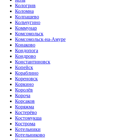
Кологрив
Коломна
Колпашево
Кольчугино
Коммунар
Комсомольск
Комсомольск-на-Амуре
Конаково
Кондопога
Кондрово
Константиновск
Копейск
Кораблино
Кореновск
Коркино
Королёв
Короча
Корсаков
Коряжма
Костерёво
Костомукша
Кострома
Котельники
Котельниково