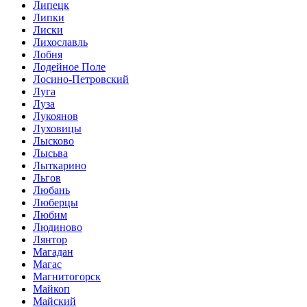
Липецк
Липки
Лиски
Лихославль
Лобня
Лодейное Поле
Лосино-Петровский
Луга
Луза
Лукоянов
Луховицы
Лысково
Лысьва
Лыткарино
Льгов
Любань
Люберцы
Любим
Людиново
Лянтор
Магадан
Магас
Магнитогорск
Майкоп
Майский