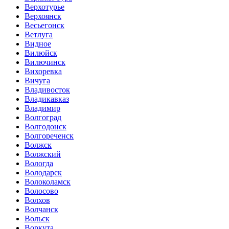
Верхотурье
Верхоянск
Весьегонск
Ветлуга
Видное
Вилюйск
Вилючинск
Вихоревка
Вичуга
Владивосток
Владикавказ
Владимир
Волгоград
Волгодонск
Волгореченск
Волжск
Волжский
Вологда
Володарск
Волоколамск
Волосово
Волхов
Волчанск
Вольск
Воркута