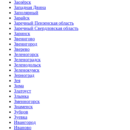
Заозёрск
Западная Двина
Заполярный
Зарайск
Заречный Пензенская область
Заречный Свердловская область
Заринск
Звенигово
Звенигород
Зверево
Зеленогорск
Зеленоградск
Зеленодольск
Зеленокумск
Зерноград
Зея
Зима
Златоуст
Злынка
Змеиногорск
Знаменск
Зубцов
Зуевка
Ивангород
Иваново