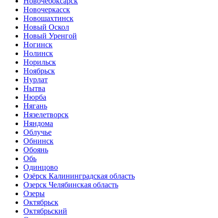
Новочебоксарск
Новочеркасск
Новошахтинск
Новый Оскол
Новый Уренгой
Ногинск
Нолинск
Норильск
Ноябрьск
Нурлат
Нытва
Нюрба
Нягань
Нязелетворск
Няндома
Облучье
Обнинск
Обоянь
Обь
Одинцово
Озёрск Калининградская область
Озерск Челябинская область
Озеры
Октябрьск
Октябрьский