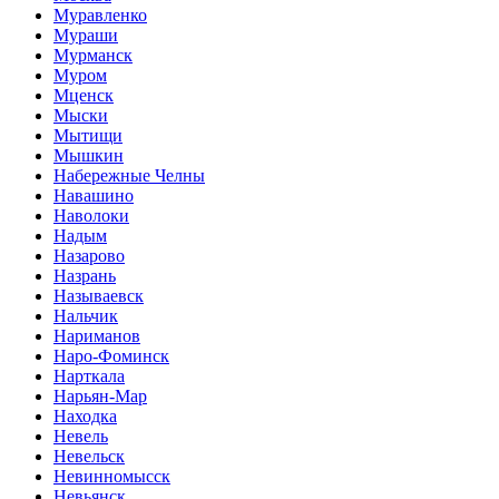
Муравленко
Мураши
Мурманск
Муром
Мценск
Мыски
Мытищи
Мышкин
Набережные Челны
Навашино
Наволоки
Надым
Назарово
Назрань
Называевск
Нальчик
Нариманов
Наро-Фоминск
Нарткала
Нарьян-Мар
Находка
Невель
Невельск
Невинномысск
Невьянск