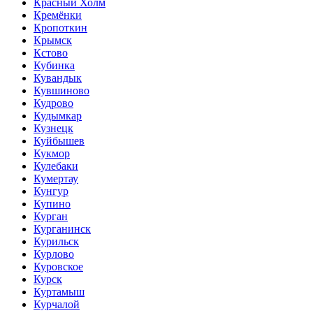
Красный Холм
Кремёнки
Кропоткин
Крымск
Кстово
Кубинка
Кувандык
Кувшиново
Кудрово
Кудымкар
Кузнецк
Куйбышев
Кукмор
Кулебаки
Кумертау
Кунгур
Купино
Курган
Курганинск
Курильск
Курлово
Куровское
Курск
Куртамыш
Курчалой