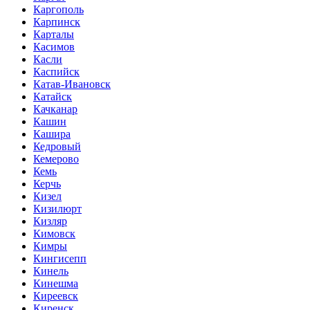
Каргополь
Карпинск
Карталы
Касимов
Касли
Каспийск
Катав-Ивановск
Катайск
Качканар
Кашин
Кашира
Кедровый
Кемерово
Кемь
Керчь
Кизел
Кизилюрт
Кизляр
Кимовск
Кимры
Кингисепп
Кинель
Кинешма
Киреевск
Киренск