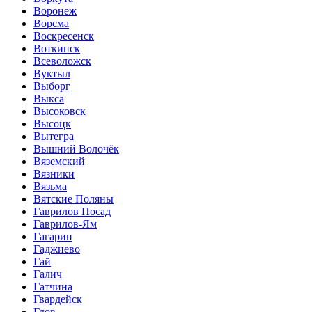
Воронеж
Ворсма
Воскресенск
Воткинск
Всеволожск
Вуктыл
Выборг
Выкса
Высоковск
Высоцк
Вытегра
Вышний Волочёк
Вяземский
Вязники
Вязьма
Вятские Поляны
Гаврилов Посад
Гаврилов-Ям
Гагарин
Гаджиево
Гай
Галич
Гатчина
Гвардейск
Гдов