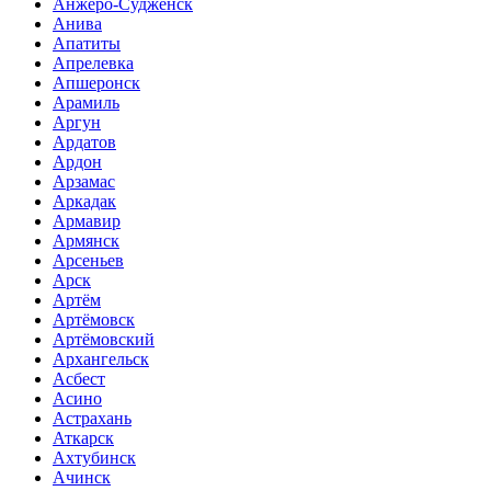
Анжеро-Судженск
Анива
Апатиты
Апрелевка
Апшеронск
Арамиль
Аргун
Ардатов
Ардон
Арзамас
Аркадак
Армавир
Армянск
Арсеньев
Арск
Артём
Артёмовск
Артёмовский
Архангельск
Асбест
Асино
Астрахань
Аткарск
Ахтубинск
Ачинск