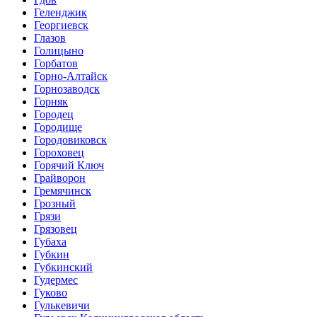
Геленджик
Георгиевск
Глазов
Голицыно
Горбатов
Горно-Алтайск
Горнозаводск
Горняк
Городец
Городище
Городовиковск
Гороховец
Горячий Ключ
Грайворон
Гремячинск
Грозный
Грязи
Грязовец
Губаха
Губкин
Губкинский
Гудермес
Гуково
Гулькевичи