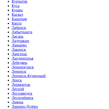
Курчатов
Куса
Кушва
Кызыл
Кыштым
Кяхта
Лабинск
Лабытнанги
Лагань
Ладушкин
Лаишево
Лакинск
Лангепас
Лахденпохья
Лебедянь
Лениногорск
Ленинск
Ленинск-Кузнецкий
Ленск
Лермонтов
Лесной
Лесозаводск
Лесосибирск
Ливны
Ликино-Дулёво