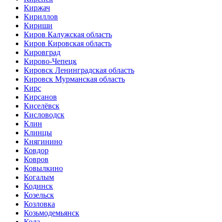
Киржач
Кириллов
Кириши
Киров Калужская область
Киров Кировская область
Кировград
Кирово-Чепецк
Кировск Ленинградская область
Кировск Мурманская область
Кирс
Кирсанов
Киселёвск
Кисловодск
Клин
Клинцы
Княгинино
Ковдор
Ковров
Ковылкино
Когалым
Кодинск
Козельск
Козловка
Козьмодемьянск
Кола