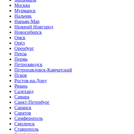
Москва
Мурманск
Нальчик
Нарьян-Мар
Нижний Новгород
Новосибирск
Омск
Орёл
Оренбург
Пенза
Пермь
Петрозаводск
Петропавловск-Камчатский
Псков
Ростов-на-Дону
Рязань
Салехард
Самара
Санкт-Петербург
Саранск
Саратов
Симферополь
Смоленск
Ставрополь