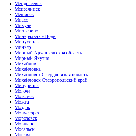
Менделеевск
Мензелинск
Мещовск
Миасс
Микунь
Миллерово
Минеральные Воды
Минусинск
Миньяр
Мирный Архангельская область
Мирный Якутия
Михайлов
Михайловка
Михайловск Свердловская область
Михайловск Ставропольский край
Мичуринск
Могоча
Можайск
Можга
Моздок
Мончегорск
Морозовск
Моршанск
Мосальск
Москва