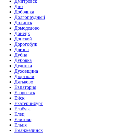
Дмитровск
Дно
Добрянка
Долгопрудный
Долинск
Домодедово
Донецк
Донской
Дорогобуж
Дрезна
Дубна
Дубовка
Дудинка
Духовщина
Дюртюли
Дятьково
Евпатория
Егорьевск
Ейск
Екатеринбург
Елабуга
Елец
Елизово
Ельня
Еманжелинск