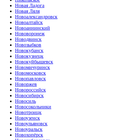
Новая Ладога
Новая Ляля
Новоалександровск
Новоалтайск
Новоаннинский
Нововоронеж
Новодвинск
Новозыбков
Новокубанск
Новокузнецк
Новокуйбышевск
Новомичуринск
Новомосковск
Новопавловск
Новоржев
Новороссийск
Новосибирск
Новосиль
Новосокольники
Новотроицк
Новоузенск
Новоульяновск
Новоуральск
Новохопёрск