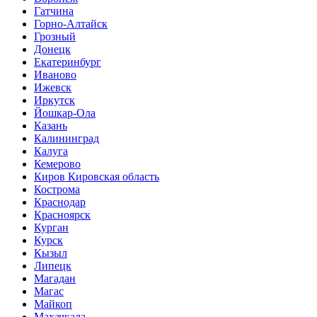
Гатчина
Горно-Алтайск
Грозный
Донецк
Екатеринбург
Иваново
Ижевск
Иркутск
Йошкар-Ола
Казань
Калининград
Калуга
Кемерово
Киров Кировская область
Кострома
Краснодар
Красноярск
Курган
Курск
Кызыл
Липецк
Магадан
Магас
Майкоп
Махачкала