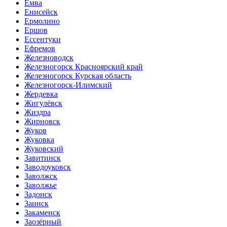
Емва
Енисейск
Ермолино
Ершов
Ессентуки
Ефремов
Железноводск
Железногорск Красноярский край
Железногорск Курская область
Железногорск-Илимский
Жердевка
Жигулёвск
Жиздра
Жирновск
Жуков
Жуковка
Жуковский
Завитинск
Заводоуковск
Заволжск
Заволжье
Задонск
Заинск
Закаменск
Заозёрный