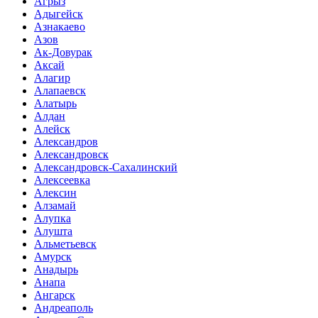
Агрыз
Адыгейск
Азнакаево
Азов
Ак-Довурак
Аксай
Алагир
Алапаевск
Алатырь
Алдан
Алейск
Александров
Александровск
Александровск-Сахалинский
Алексеевка
Алексин
Алзамай
Алупка
Алушта
Альметьевск
Амурск
Анадырь
Анапа
Ангарск
Андреаполь