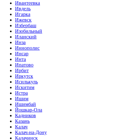
Ивантеевка
Ивдель
Игарка
Ижевск
Избербаш
Изобильный
Иланский
Инза
Иннополис
Инсар
Инта
Ипатово
Ирбит
Иркутск
Исилькуль
Искитим
Истра
Ишим
Ишимбай
Йошкар-Ола
Кадников
Казань
Калач
Калач-на-Дону
Калачинск