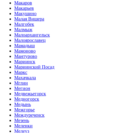
Макаров
Макарьев
Макушино
Малая Вишера
Малгобек
Малмыж
Малоархангельск
Малоярославец
Мамадыш
Мамоново
Мантурово
Мариинск
Мариинский Посад
Маркс
Махачкала
Мглин
Мегион
Медвежьегорск
Медногорск
Медынь
Межгорье
Междуреченск
Мезень
Меленки
Мелеуз