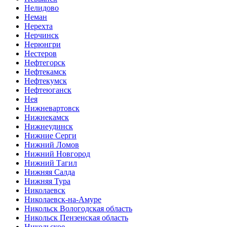
Нелидово
Неман
Нерехта
Нерчинск
Нерюнгри
Нестеров
Нефтегорск
Нефтекамск
Нефтекумск
Нефтеюганск
Нея
Нижневартовск
Нижнекамск
Нижнеудинск
Нижние Серги
Нижний Ломов
Нижний Новгород
Нижний Тагил
Нижняя Салда
Нижняя Тура
Николаевск
Николаевск-на-Амуре
Никольск Вологодская область
Никольск Пензенская область
Никольское