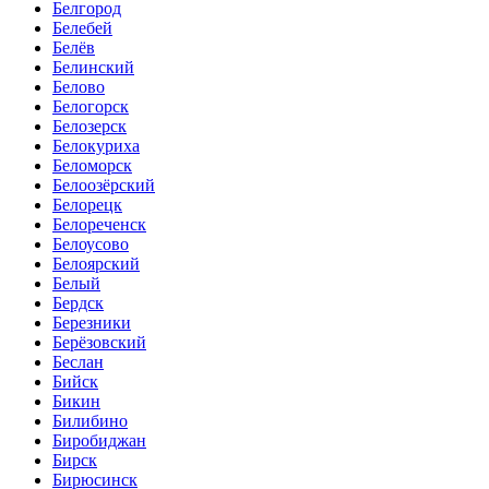
Белгород
Белебей
Белёв
Белинский
Белово
Белогорск
Белозерск
Белокуриха
Беломорск
Белоозёрский
Белорецк
Белореченск
Белоусово
Белоярский
Белый
Бердск
Березники
Берёзовский
Беслан
Бийск
Бикин
Билибино
Биробиджан
Бирск
Бирюсинск