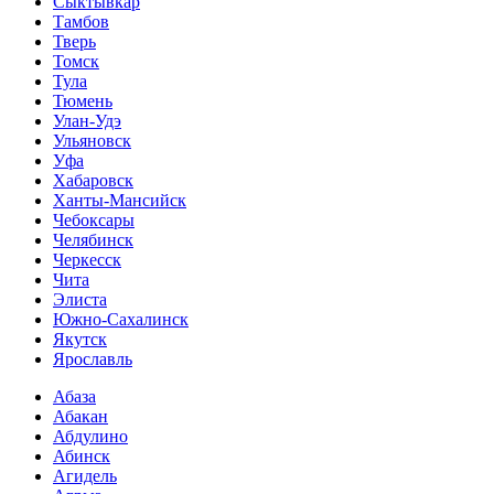
Сыктывкар
Тамбов
Тверь
Томск
Тула
Тюмень
Улан-Удэ
Ульяновск
Уфа
Хабаровск
Ханты-Мансийск
Чебоксары
Челябинск
Черкесск
Чита
Элиста
Южно-Сахалинск
Якутск
Ярославль
Абаза
Абакан
Абдулино
Абинск
Агидель