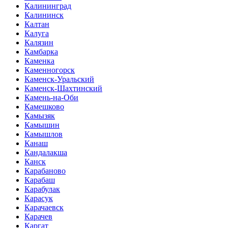
Калининград
Калининск
Калтан
Калуга
Калязин
Камбарка
Каменка
Каменногорск
Каменск-Уральский
Каменск-Шахтинский
Камень-на-Оби
Камешково
Камызяк
Камышин
Камышлов
Канаш
Кандалакша
Канск
Карабаново
Карабаш
Карабулак
Карасук
Карачаевск
Карачев
Каргат