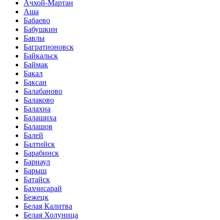
Ачхой-Мартан
Аша
Бабаево
Бабушкин
Бавлы
Багратионовск
Байкальск
Баймак
Бакал
Баксан
Балабаново
Балаково
Балахна
Балашиха
Балашов
Балей
Балтийск
Барабинск
Барнаул
Барыш
Батайск
Бахчисарай
Бежецк
Белая Калитва
Белая Холуница