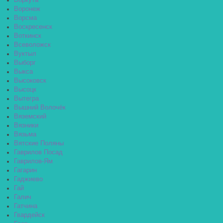
Воркута
Воронеж
Ворсма
Воскресенск
Воткинск
Всеволожск
Вуктыл
Выборг
Выкса
Высоковск
Высоцк
Вытегра
Вышний Волочёк
Вяземский
Вязники
Вязьма
Вятские Поляны
Гаврилов Посад
Гаврилов-Ям
Гагарин
Гаджиево
Гай
Галич
Гатчина
Гвардейск