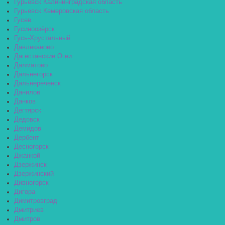
Гурьевск Калининградская область
Гурьевск Кемеровская область
Гусев
Гусиноозёрск
Гусь-Хрустальный
Давлеканово
Дагестанские Огни
Далматово
Дальнегорск
Дальнереченск
Данилов
Данков
Дегтярск
Дедовск
Демидов
Дербент
Десногорск
Джанкой
Дзержинск
Дзержинский
Дивногорск
Дигора
Димитровград
Дмитриев
Дмитров