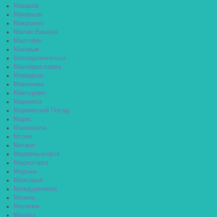
Макаров
Макарьев
Макушино
Малая Вишера
Малгобек
Малмыж
Малоархангельск
Малоярославец
Мамадыш
Мамоново
Мантурово
Мариинск
Мариинский Посад
Маркс
Махачкала
Мглин
Мегион
Медвежьегорск
Медногорск
Медынь
Межгорье
Междуреченск
Мезень
Меленки
Мелеуз