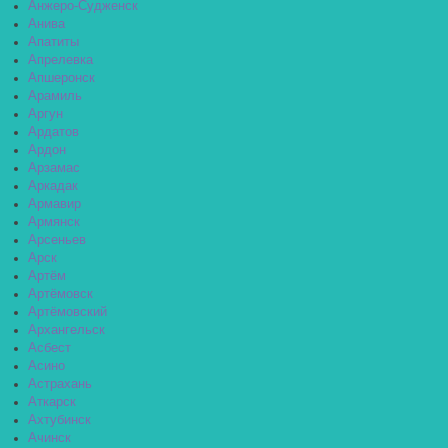
Анжеро-Судженск
Анива
Апатиты
Апрелевка
Апшеронск
Арамиль
Аргун
Ардатов
Ардон
Арзамас
Аркадак
Армавир
Армянск
Арсеньев
Арск
Артём
Артёмовск
Артёмовский
Архангельск
Асбест
Асино
Астрахань
Аткарск
Ахтубинск
Ачинск