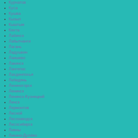
Курчатов
Куса
Кушва
Кызыл
Кыштым
Кяхта
Лабинск
Лабытнанги
Лагань
Ладушкин
Лаишево
Лакинск
Лангепас
Лахденпохья
Лебедянь
Лениногорск
Ленинск
Ленинск-Кузнецкий
Ленск
Лермонтов
Лесной
Лесозаводск
Лесосибирск
Ливны
Ликино-Дулёво