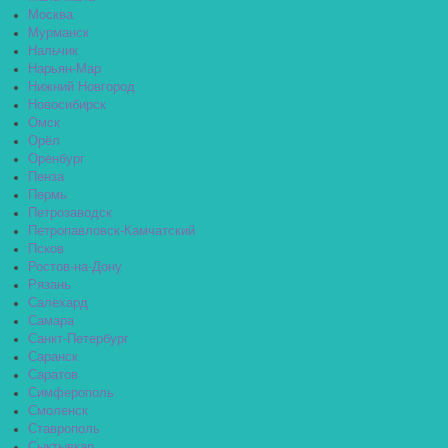
Москва
Мурманск
Нальчик
Нарьян-Мар
Нижний Новгород
Новосибирск
Омск
Орёл
Оренбург
Пенза
Пермь
Петрозаводск
Петропавловск-Камчатский
Псков
Ростов-на-Дону
Рязань
Салехард
Самара
Санкт-Петербург
Саранск
Саратов
Симферополь
Смоленск
Ставрополь
Сыктывкар