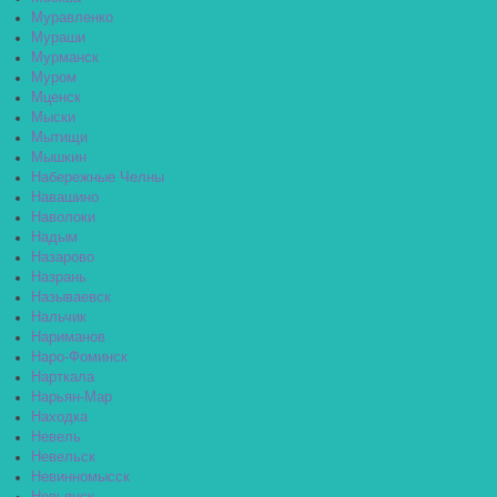
Муравленко
Мураши
Мурманск
Муром
Мценск
Мыски
Мытищи
Мышкин
Набережные Челны
Навашино
Наволоки
Надым
Назарово
Назрань
Называевск
Нальчик
Нариманов
Наро-Фоминск
Нарткала
Нарьян-Мар
Находка
Невель
Невельск
Невинномысск