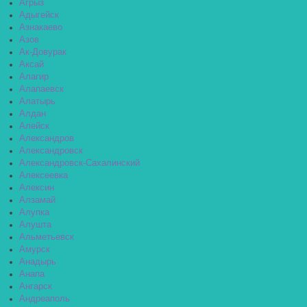
Агрыз
Адыгейск
Азнакаево
Азов
Ак-Довурак
Аксай
Алагир
Алапаевск
Алатырь
Алдан
Алейск
Александров
Александровск
Александровск-Сахалинский
Алексеевка
Алексин
Алзамай
Алупка
Алушта
Альметьевск
Амурск
Анадырь
Анапа
Ангарск
Андреаполь