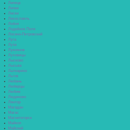
Липецк
Липки
Лиски
Лихославль
Лобня
Лодейное Поле
Лосино-Петровский
Луга
Луза
Лукоянов
Луховицы
Лысково
Лысьва
Лыткарино
Льгов
Любань
Люберцы
Любим
Людиново
Лянтор
Магадан
Магас
Магнитогорск
Майкоп
Майский