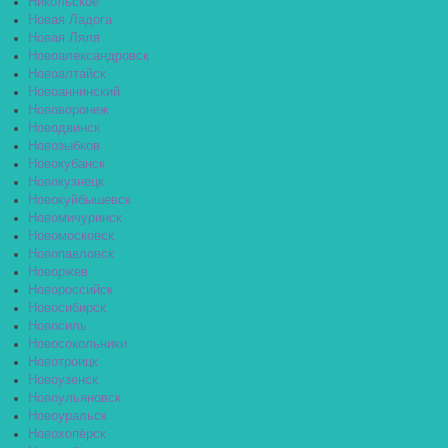
Никольское
Новая Ладога
Новая Ляля
Новоалександровск
Новоалтайск
Новоаннинский
Нововоронеж
Новодвинск
Новозыбков
Новокубанск
Новокузнецк
Новокуйбышевск
Новомичуринск
Новомосковск
Новопавловск
Новоржев
Новороссийск
Новосибирск
Новосиль
Новосокольники
Новотроицк
Новоузенск
Новоульяновск
Новоуральск
Новохопёрск