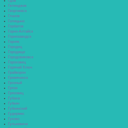
Гдов
Геленджик
Георгиевск
Глазов
Голицыно
Горбатов
Горно-Алтайск
Горнозаводск
Горняк
Городец
Городище
Городовиковск
Гороховец
Горячий Ключ
Грайворон
Гремячинск
Грозный
Грязи
Грязовец
Губаха
Губкин
Губкинский
Гудермес
Гуково
Гулькевичи