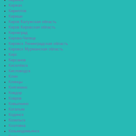
Киренск
Киржач
Кириллов
Кириши
Киров Калужская область
Киров Кировская область
Кировград
Кирово-Чепецк
Кировск Ленинградская область
Кировск Мурманская область
Кирс
Кирсанов
Киселёвск
Кисловодск
Клин
Клинцы
Княгинино
Ковдор
Ковров
Ковылкино
Когалым
Кодинск
Козельск
Козловка
Козьмодемьянск