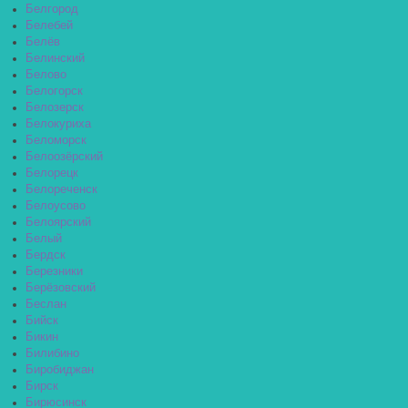
Белгород
Белебей
Белёв
Белинский
Белово
Белогорск
Белозерск
Белокуриха
Беломорск
Белоозёрский
Белорецк
Белореченск
Белоусово
Белоярский
Белый
Бердск
Березники
Берёзовский
Беслан
Бийск
Бикин
Билибино
Биробиджан
Бирск
Бирюсинск