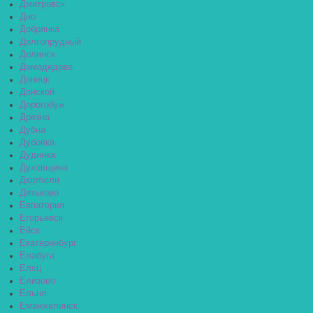
Дмитровск
Дно
Добрянка
Долгопрудный
Долинск
Домодедово
Донецк
Донской
Дорогобуж
Дрезна
Дубна
Дубовка
Дудинка
Духовщина
Дюртюли
Дятьково
Евпатория
Егорьевск
Ейск
Екатеринбург
Елабуга
Елец
Елизово
Ельня
Еманжелинск