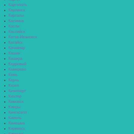
Каргополь
Карпинск
Карталы
Касимов
Касли
Каспийск
Катав-Ивановск
Катайск
Качканар
Кашин
Кашира
Кедровый
Кемерово
Кемь
Керчь
Кизел
Кизилюрт
Кизляр
Кимовск
Кимры
Кингисепп
Кинель
Кинешма
Киреевск