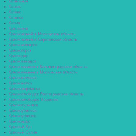
Котельнич
Котлас
Котово
Котовск
Кохма
Красавино
Красноармейск Московская область
Красноармейск Саратовская область
Красновишерск
Красногорск
Краснодар
Краснозаводск
Краснознаменск Калининградская область
Краснознаменск Московская область
Краснокаменск
Краснокамск
Красноперекопск
Краснослободск Волгоградская область
Краснослободск Мордовия
Краснотурьинск
Красноуральск
Красноуфимск
Красноярск
Красный Кут
Красный Сулин