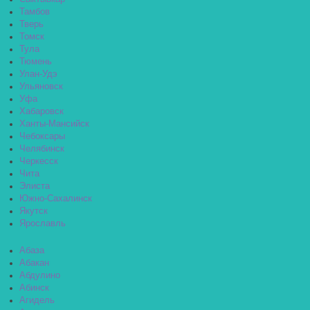
Тамбов
Тверь
Томск
Тула
Тюмень
Улан-Удэ
Ульяновск
Уфа
Хабаровск
Ханты-Мансийск
Чебоксары
Челябинск
Черкесск
Чита
Элиста
Южно-Сахалинск
Якутск
Ярославль
Абаза
Абакан
Абдулино
Абинск
Агидель