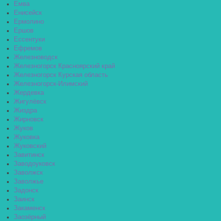
Емва
Енисейск
Ермолино
Ершов
Ессентуки
Ефремов
Железноводск
Железногорск Красноярский край
Железногорск Курская область
Железногорск-Илимский
Жердевка
Жигулёвск
Жиздра
Жирновск
Жуков
Жуковка
Жуковский
Завитинск
Заводоуковск
Заволжск
Заволжье
Задонск
Заинск
Закаменск
Заозёрный