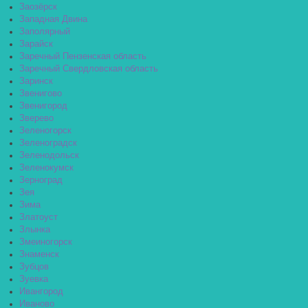
Заозёрск
Западная Двина
Заполярный
Зарайск
Заречный Пензенская область
Заречный Свердловская область
Заринск
Звенигово
Звенигород
Зверево
Зеленогорск
Зеленоградск
Зеленодольск
Зеленокумск
Зерноград
Зея
Зима
Златоуст
Злынка
Змеиногорск
Знаменск
Зубцов
Зуевка
Ивангород
Иваново