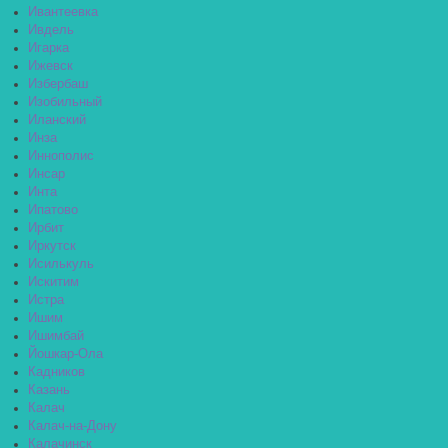
Ивантеевка
Ивдель
Игарка
Ижевск
Избербаш
Изобильный
Иланский
Инза
Иннополис
Инсар
Инта
Ипатово
Ирбит
Иркутск
Исилькуль
Искитим
Истра
Ишим
Ишимбай
Йошкар-Ола
Кадников
Казань
Калач
Калач-на-Дону
Калачинск