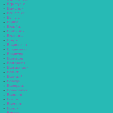
Верхотурье
Верхоянск
Весьегонск
Ветлуга
Видное
Вилюйск
Вилючинск
Вихоревка
Вичуга
Владивосток
Владикавказ
Владимир
Волгоград
Волгодонск
Волгореченск
Волжск
Волжский
Вологда
Володарск
Волоколамск
Волосово
Волхов
Волчанск
Вольск