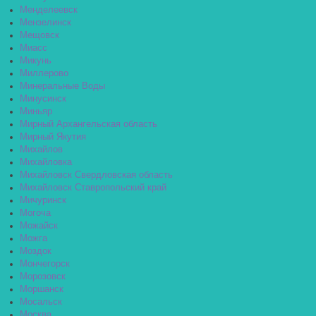
Менделеевск
Мензелинск
Мещовск
Миасс
Микунь
Миллерово
Минеральные Воды
Минусинск
Миньяр
Мирный Архангельская область
Мирный Якутия
Михайлов
Михайловка
Михайловск Свердловская область
Михайловск Ставропольский край
Мичуринск
Могоча
Можайск
Можга
Моздок
Мончегорск
Морозовск
Моршанск
Мосальск
Москва