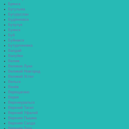
Брянск
Бугульма
Бугуруслан
Будённовск
Бузулук
Буинск
Буй
Буйнакск
Бутурлиновка
Валдай
Валуйки
Велиж
Великие Луки
Великий Новгород
Великий Устюг
Вельск
Венёв
Верещагино
Верея
Верхнеуральск
Верхний Тагил
Верхний Уфалей
Верхняя Пышма
Верхняя Салда
Верхняя Тура