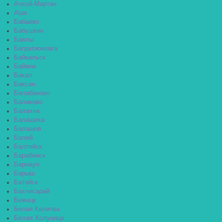
Ачхой-Мартан
Аша
Бабаево
Бабушкин
Бавлы
Багратионовск
Байкальск
Баймак
Бакал
Баксан
Балабаново
Балаково
Балахна
Балашиха
Балашов
Балей
Балтийск
Барабинск
Барнаул
Барыш
Батайск
Бахчисарай
Бежецк
Белая Калитва
Белая Холуница