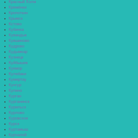
Красный Холм
Кремёнки
Кропоткин
Крымск
Кстово
Кубинка
Кувандык
Кувшиново
Кудрово
Кудымкар
Кузнецк
Куйбышев
Кукмор
Кулебаки
Кумертау
Кунгур
Купино
Курган
Курганинск
Курильск
Курлово
Куровское
Курск
Куртамыш
Курчалой