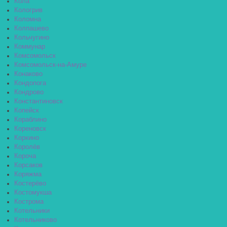
Кола
Кологрив
Коломна
Колпашево
Кольчугино
Коммунар
Комсомольск
Комсомольск-на-Амуре
Конаково
Кондопога
Кондрово
Константиновск
Копейск
Кораблино
Кореновск
Коркино
Королёв
Короча
Корсаков
Коряжма
Костерёво
Костомукша
Кострома
Котельники
Котельниково