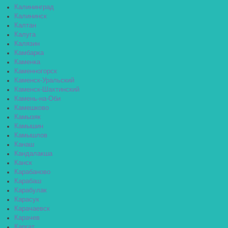
Калининград
Калининск
Калтан
Калуга
Калязин
Камбарка
Каменка
Каменногорск
Каменск-Уральский
Каменск-Шахтинский
Камень-на-Оби
Камешково
Камызяк
Камышин
Камышлов
Канаш
Кандалакша
Канск
Карабаново
Карабаш
Карабулак
Карасук
Карачаевск
Карачев
Каргат