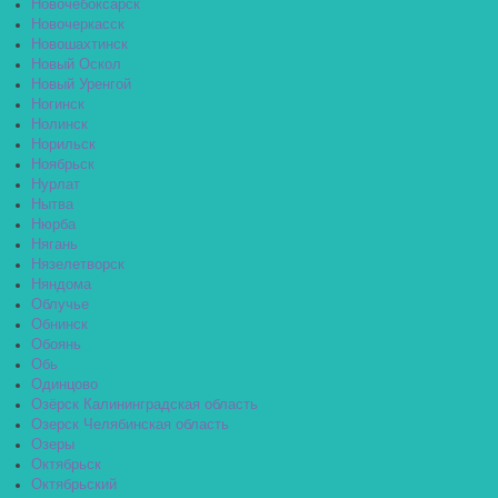
Новочебоксарск
Новочеркасск
Новошахтинск
Новый Оскол
Новый Уренгой
Ногинск
Нолинск
Норильск
Ноябрьск
Нурлат
Нытва
Нюрба
Нягань
Нязелетворск
Няндома
Облучье
Обнинск
Обоянь
Обь
Одинцово
Озёрск Калининградская область
Озерск Челябинская область
Озеры
Октябрьск
Октябрьский