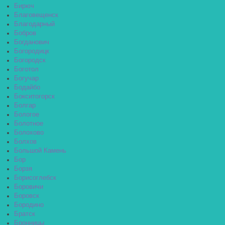
Бирюч
Благовещенск
Благодарный
Бобров
Богданович
Богородицк
Богородск
Боготол
Богучар
Бодайбо
Бокситогорск
Болгар
Бологое
Болотное
Болохово
Болхов
Большой Камень
Бор
Борзя
Борисоглебск
Боровичи
Боровск
Бородино
Братск
Бронницы