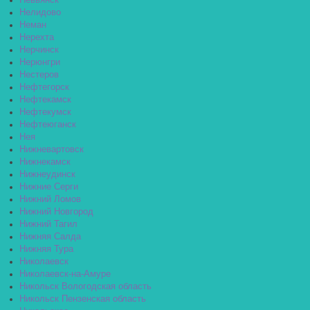
Невьянск
Нелидово
Неман
Нерехта
Нерчинск
Нерюнгри
Нестеров
Нефтегорск
Нефтекамск
Нефтекумск
Нефтеюганск
Нея
Нижневартовск
Нижнекамск
Нижнеудинск
Нижние Серги
Нижний Ломов
Нижний Новгород
Нижний Тагил
Нижняя Салда
Нижняя Тура
Николаевск
Николаевск-на-Амуре
Никольск Вологодская область
Никольск Пензенская область