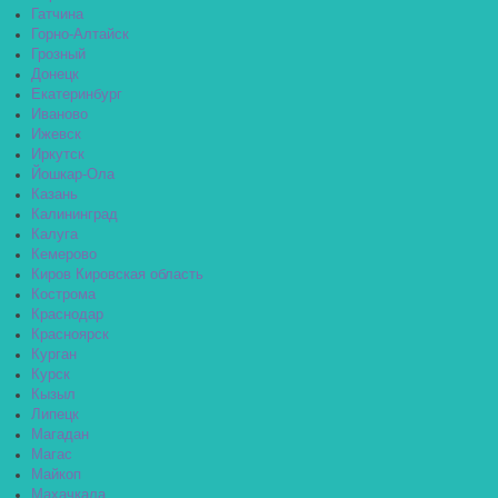
Гатчина
Горно-Алтайск
Грозный
Донецк
Екатеринбург
Иваново
Ижевск
Иркутск
Йошкар-Ола
Казань
Калининград
Калуга
Кемерово
Киров Кировская область
Кострома
Краснодар
Красноярск
Курган
Курск
Кызыл
Липецк
Магадан
Магас
Майкоп
Махачкала