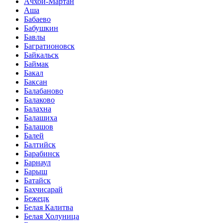
Ачхой-Мартан
Аша
Бабаево
Бабушкин
Бавлы
Багратионовск
Байкальск
Баймак
Бакал
Баксан
Балабаново
Балаково
Балахна
Балашиха
Балашов
Балей
Балтийск
Барабинск
Барнаул
Барыш
Батайск
Бахчисарай
Бежецк
Белая Калитва
Белая Холуница