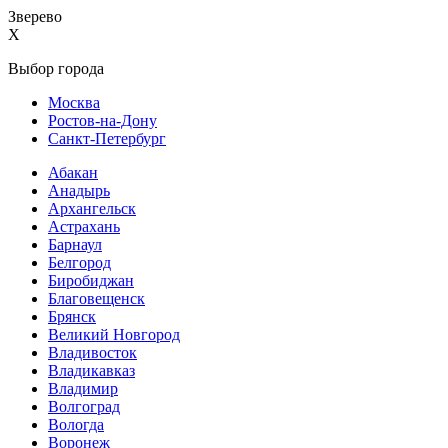
Зверево
X
Выбор города
Москва
Ростов-на-Дону
Санкт-Петербург
Абакан
Анадырь
Архангельск
Астрахань
Барнаул
Белгород
Биробиджан
Благовещенск
Брянск
Великий Новгород
Владивосток
Владикавказ
Владимир
Волгоград
Вологда
Воронеж