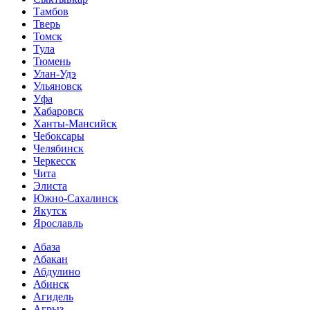
Тамбов
Тверь
Томск
Тула
Тюмень
Улан-Удэ
Ульяновск
Уфа
Хабаровск
Ханты-Мансийск
Чебоксары
Челябинск
Черкесск
Чита
Элиста
Южно-Сахалинск
Якутск
Ярославль
Абаза
Абакан
Абдулино
Абинск
Агидель
Агрыз