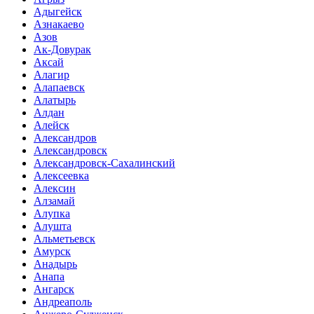
Адыгейск
Азнакаево
Азов
Ак-Довурак
Аксай
Алагир
Алапаевск
Алатырь
Алдан
Алейск
Александров
Александровск
Александровск-Сахалинский
Алексеевка
Алексин
Алзамай
Алупка
Алушта
Альметьевск
Амурск
Анадырь
Анапа
Ангарск
Андреаполь