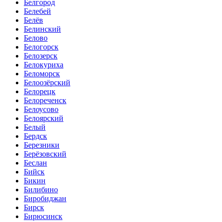
Белгород
Белебей
Белёв
Белинский
Белово
Белогорск
Белозерск
Белокуриха
Беломорск
Белоозёрский
Белорецк
Белореченск
Белоусово
Белоярский
Белый
Бердск
Березники
Берёзовский
Беслан
Бийск
Бикин
Билибино
Биробиджан
Бирск
Бирюсинск