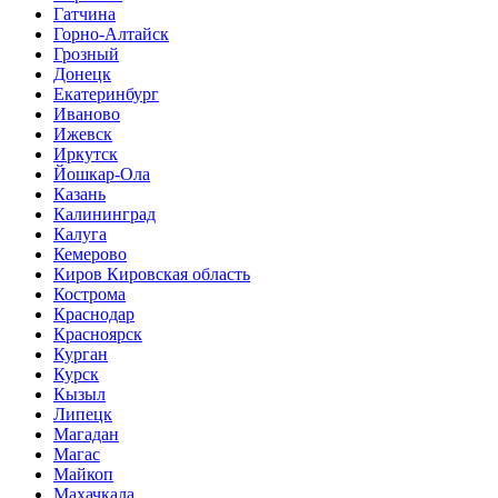
Гатчина
Горно-Алтайск
Грозный
Донецк
Екатеринбург
Иваново
Ижевск
Иркутск
Йошкар-Ола
Казань
Калининград
Калуга
Кемерово
Киров Кировская область
Кострома
Краснодар
Красноярск
Курган
Курск
Кызыл
Липецк
Магадан
Магас
Майкоп
Махачкала