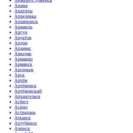
Анжеро-Судженск
Анива
Апатиты
Апрелевка
Апшеронск
Арамиль
Аргун
Ардатов
Ардон
Арзамас
Аркадак
Армавир
Армянск
Арсеньев
Арск
Артём
Артёмовск
Артёмовский
Архангельск
Асбест
Асино
Астрахань
Аткарск
Ахтубинск
Ачинск