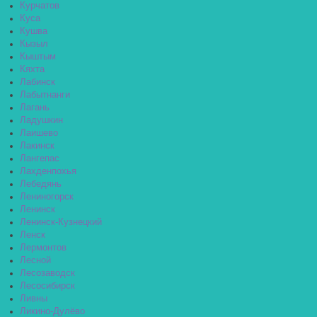
Курчатов
Куса
Кушва
Кызыл
Кыштым
Кяхта
Лабинск
Лабытнанги
Лагань
Ладушкин
Лаишево
Лакинск
Лангепас
Лахденпохья
Лебедянь
Лениногорск
Ленинск
Ленинск-Кузнецкий
Ленск
Лермонтов
Лесной
Лесозаводск
Лесосибирск
Ливны
Ликино-Дулёво