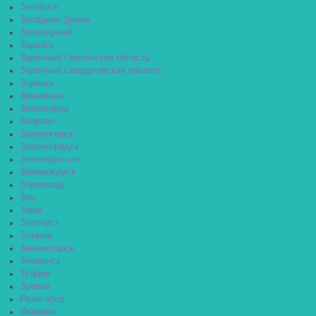
Заозёрск
Западная Двина
Заполярный
Зарайск
Заречный Пензенская область
Заречный Свердловская область
Заринск
Звенигово
Звенигород
Зверево
Зеленогорск
Зеленоградск
Зеленодольск
Зеленокумск
Зерноград
Зея
Зима
Златоуст
Злынка
Змеиногорск
Знаменск
Зубцов
Зуевка
Ивангород
Иваново