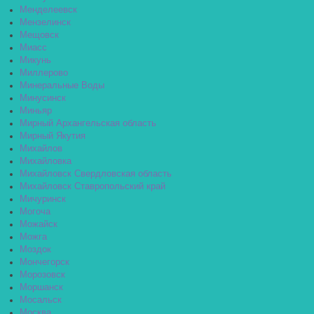
Менделеевск
Мензелинск
Мещовск
Миасс
Микунь
Миллерово
Минеральные Воды
Минусинск
Миньяр
Мирный Архангельская область
Мирный Якутия
Михайлов
Михайловка
Михайловск Свердловская область
Михайловск Ставропольский край
Мичуринск
Могоча
Можайск
Можга
Моздок
Мончегорск
Морозовск
Моршанск
Мосальск
Москва