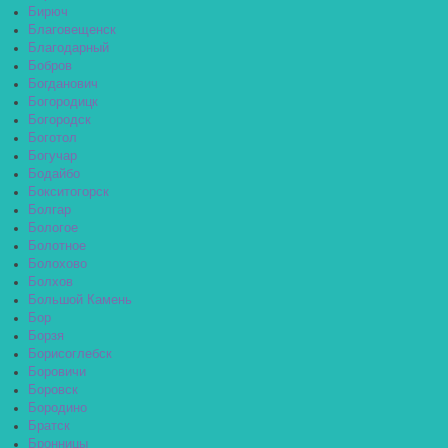
Бирюч
Благовещенск
Благодарный
Бобров
Богданович
Богородицк
Богородск
Боготол
Богучар
Бодайбо
Бокситогорск
Болгар
Бологое
Болотное
Болохово
Болхов
Большой Камень
Бор
Борзя
Борисоглебск
Боровичи
Боровск
Бородино
Братск
Бронницы