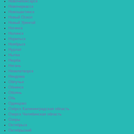
Новочебоксарск
Новочеркасск
Новошахтинск
Новый Оскол
Новый Уренгой
Ногинск
Нолинск
Норильск
Ноябрьск
Нурлат
Нытва
Нюрба
Нягань
Нязелетворск
Няндома
Облучье
Обнинск
Обоянь
Обь
Одинцово
Озёрск Калининградская область
Озерск Челябинская область
Озеры
Октябрьск
Октябрьский