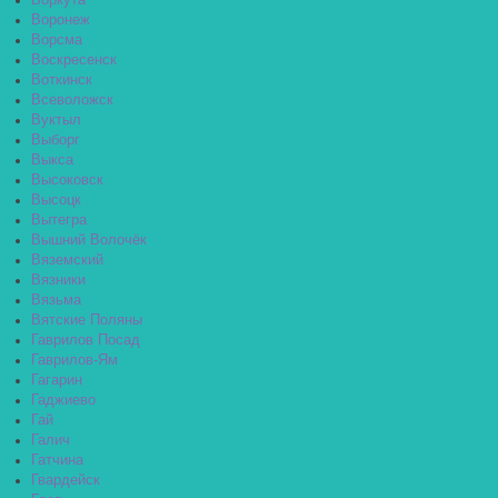
Воркута
Воронеж
Ворсма
Воскресенск
Воткинск
Всеволожск
Вуктыл
Выборг
Выкса
Высоковск
Высоцк
Вытегра
Вышний Волочёк
Вяземский
Вязники
Вязьма
Вятские Поляны
Гаврилов Посад
Гаврилов-Ям
Гагарин
Гаджиево
Гай
Галич
Гатчина
Гвардейск