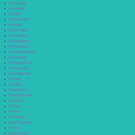
Белгород
Белебей
Белёв
Белинский
Белово
Белогорск
Белозерск
Белокуриха
Беломорск
Белоозёрский
Белорецк
Белореченск
Белоусово
Белоярский
Белый
Бердск
Березники
Берёзовский
Беслан
Бийск
Бикин
Билибино
Биробиджан
Бирск
Бирюсинск