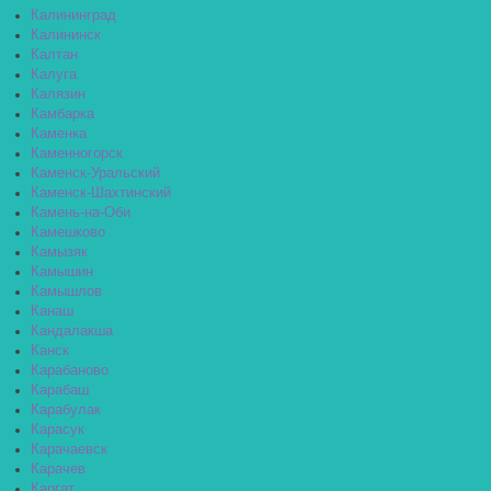
Калининград
Калининск
Калтан
Калуга
Калязин
Камбарка
Каменка
Каменногорск
Каменск-Уральский
Каменск-Шахтинский
Камень-на-Оби
Камешково
Камызяк
Камышин
Камышлов
Канаш
Кандалакша
Канск
Карабаново
Карабаш
Карабулак
Карасук
Карачаевск
Карачев
Каргат