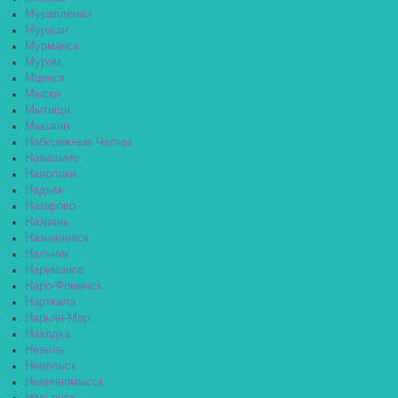
Муравленко
Мураши
Мурманск
Муром
Мценск
Мыски
Мытищи
Мышкин
Набережные Челны
Навашино
Наволоки
Надым
Назарово
Назрань
Называевск
Нальчик
Нариманов
Наро-Фоминск
Нарткала
Нарьян-Мар
Находка
Невель
Невельск
Невинномысск