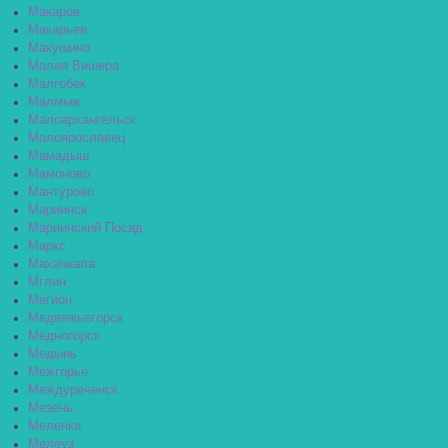
Макаров
Макарьев
Макушино
Малая Вишера
Малгобек
Малмыж
Малоархангельск
Малоярославец
Мамадыш
Мамоново
Мантурово
Мариинск
Мариинский Посад
Маркс
Махачкала
Мглин
Мегион
Медвежьегорск
Медногорск
Медынь
Межгорье
Междуреченск
Мезень
Меленки
Мелеуз