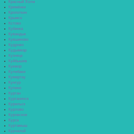
Красный Холм
Кремёнки
Кропоткин
Крымск
Кстово
Кубинка
Кувандык
Кувшиново
Кудрово
Кудымкар
Кузнецк
Куйбышев
Кукмор
Кулебаки
Кумертау
Кунгур
Купино
Курган
Курганинск
Курильск
Курлово
Куровское
Курск
Куртамыш
Курчалой