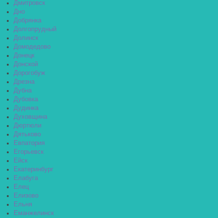
Дмитровск
Дно
Добрянка
Долгопрудный
Долинск
Домодедово
Донецк
Донской
Дорогобуж
Дрезна
Дубна
Дубовка
Дудинка
Духовщина
Дюртюли
Дятьково
Евпатория
Егорьевск
Ейск
Екатеринбург
Елабуга
Елец
Елизово
Ельня
Еманжелинск