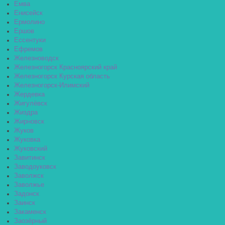
Емва
Енисейск
Ермолино
Ершов
Ессентуки
Ефремов
Железноводск
Железногорск Красноярский край
Железногорск Курская область
Железногорск-Илимский
Жердевка
Жигулёвск
Жиздра
Жирновск
Жуков
Жуковка
Жуковский
Завитинск
Заводоуковск
Заволжск
Заволжье
Задонск
Заинск
Закаменск
Заозёрный