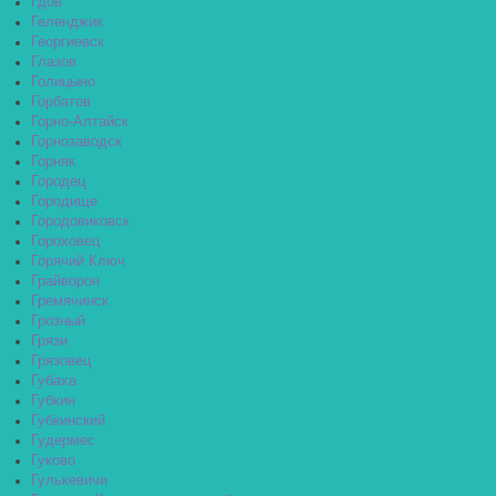
Гдов
Геленджик
Георгиевск
Глазов
Голицыно
Горбатов
Горно-Алтайск
Горнозаводск
Горняк
Городец
Городище
Городовиковск
Гороховец
Горячий Ключ
Грайворон
Гремячинск
Грозный
Грязи
Грязовец
Губаха
Губкин
Губкинский
Гудермес
Гуково
Гулькевичи