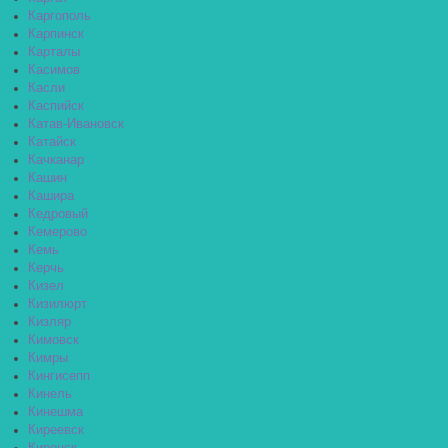
Каргополь
Карпинск
Карталы
Касимов
Касли
Каспийск
Катав-Ивановск
Катайск
Качканар
Кашин
Кашира
Кедровый
Кемерово
Кемь
Керчь
Кизел
Кизилюрт
Кизляр
Кимовск
Кимры
Кингисепп
Кинель
Кинешма
Киреевск