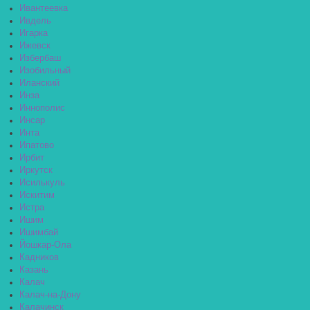
Ивантеевка
Ивдель
Игарка
Ижевск
Избербаш
Изобильный
Иланский
Инза
Иннополис
Инсар
Инта
Ипатово
Ирбит
Иркутск
Исилькуль
Искитим
Истра
Ишим
Ишимбай
Йошкар-Ола
Кадников
Казань
Калач
Калач-на-Дону
Калачинск