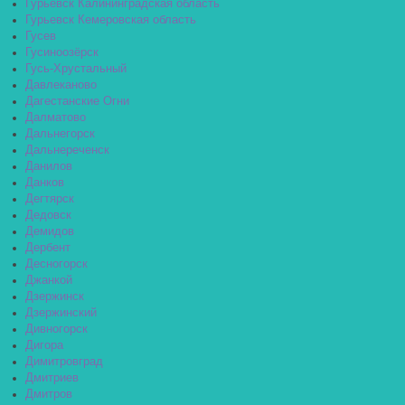
Гурьевск Калининградская область
Гурьевск Кемеровская область
Гусев
Гусиноозёрск
Гусь-Хрустальный
Давлеканово
Дагестанские Огни
Далматово
Дальнегорск
Дальнереченск
Данилов
Данков
Дегтярск
Дедовск
Демидов
Дербент
Десногорск
Джанкой
Дзержинск
Дзержинский
Дивногорск
Дигора
Димитровград
Дмитриев
Дмитров