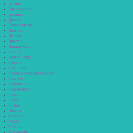
Гатчина
Горно-Алтайск
Грозный
Донецк
Екатеринбург
Иваново
Ижевск
Иркутск
Йошкар-Ола
Казань
Калининград
Калуга
Кемерово
Киров Кировская область
Кострома
Краснодар
Красноярск
Курган
Курск
Кызыл
Липецк
Магадан
Магас
Майкоп
Махачкала