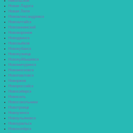
Никольское
Новая Ладога
Новая Ляля
Новоалександровск
Новоалтайск
Новоаннинский
Нововоронеж
Новодвинск
Новозыбков
Новокубанск
Новокузнецк
Новокуйбышевск
Новомичуринск
Новомосковск
Новопавловск
Новоржев
Новороссийск
Новосибирск
Новосиль
Новосокольники
Новотроицк
Новоузенск
Новоульяновск
Новоуральск
Новохопёрск