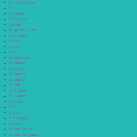
Ачхой-Мартан
Аша
Бабаево
Бабушкин
Бавлы
Багратионовск
Байкальск
Баймак
Бакал
Баксан
Балабаново
Балаково
Балахна
Балашиха
Балашов
Балей
Балтийск
Барабинск
Барнаул
Барыш
Батайск
Бахчисарай
Бежецк
Белая Калитва
Белая Холуница