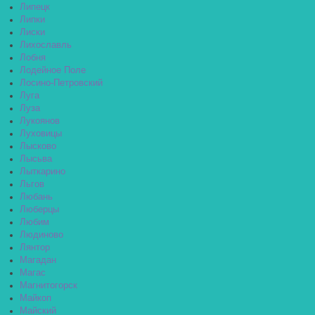
Липецк
Липки
Лиски
Лихославль
Лобня
Лодейное Поле
Лосино-Петровский
Луга
Луза
Лукоянов
Луховицы
Лысково
Лысьва
Лыткарино
Льгов
Любань
Люберцы
Любим
Людиново
Лянтор
Магадан
Магас
Магнитогорск
Майкоп
Майский