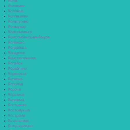
Кола
Кологрив
Коломна
Колпашево
Кольчугино
Коммунар
Комсомольск
Комсомольск-на-Амуре
Конаково
Кондопога
Кондрово
Константиновск
Копейск
Кораблино
Кореновск
Коркино
Королёв
Короча
Корсаков
Коряжма
Костерёво
Костомукша
Кострома
Котельники
Котельниково