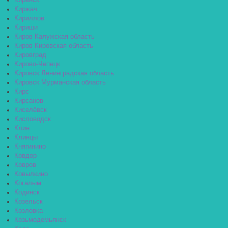
Киренск
Киржач
Кириллов
Кириши
Киров Калужская область
Киров Кировская область
Кировград
Кирово-Чепецк
Кировск Ленинградская область
Кировск Мурманская область
Кирс
Кирсанов
Киселёвск
Кисловодск
Клин
Клинцы
Княгинино
Ковдор
Ковров
Ковылкино
Когалым
Кодинск
Козельск
Козловка
Козьмодемьянск