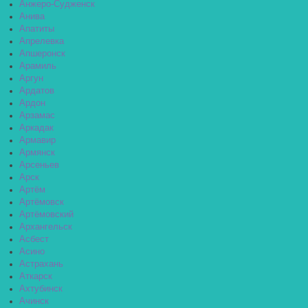
Анжеро-Судженск
Анива
Апатиты
Апрелевка
Апшеронск
Арамиль
Аргун
Ардатов
Ардон
Арзамас
Аркадак
Армавир
Армянск
Арсеньев
Арск
Артём
Артёмовск
Артёмовский
Архангельск
Асбест
Асино
Астрахань
Аткарск
Ахтубинск
Ачинск