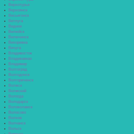
Верхотурье
Верхоянск
Весьегонск
Ветлуга
Видное
Вилюйск
Вилючинск
Вихоревка
Вичуга
Владивосток
Владикавказ
Владимир
Волгоград
Волгодонск
Волгореченск
Волжск
Волжский
Вологда
Володарск
Волоколамск
Волосово
Волхов
Волчанск
Вольск