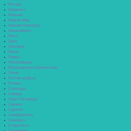
Москва
Мурманск
Нальчик
Нарьян-Мар
Нижний Новгород
Новосибирск
Омск
Орёл
Оренбург
Пенза
Пермь
Петрозаводск
Петропавловск-Камчатский
Псков
Ростов-на-Дону
Рязань
Салехард
Самара
Санкт-Петербург
Саранск
Саратов
Симферополь
Смоленск
Ставрополь
Сыктывкар