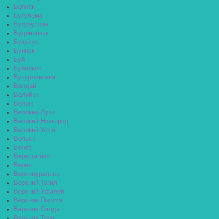
Брянск
Бугульма
Бугуруслан
Будённовск
Бузулук
Буинск
Буй
Буйнакск
Бутурлиновка
Валдай
Валуйки
Велиж
Великие Луки
Великий Новгород
Великий Устюг
Вельск
Венёв
Верещагино
Верея
Верхнеуральск
Верхний Тагил
Верхний Уфалей
Верхняя Пышма
Верхняя Салда
Верхняя Тура