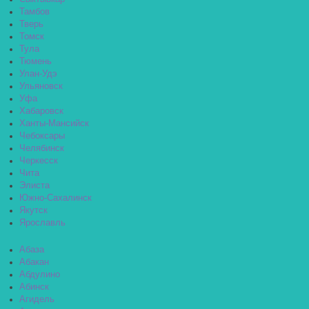
Тамбов
Тверь
Томск
Тула
Тюмень
Улан-Удэ
Ульяновск
Уфа
Хабаровск
Ханты-Мансийск
Чебоксары
Челябинск
Черкесск
Чита
Элиста
Южно-Сахалинск
Якутск
Ярославль
Абаза
Абакан
Абдулино
Абинск
Агидель