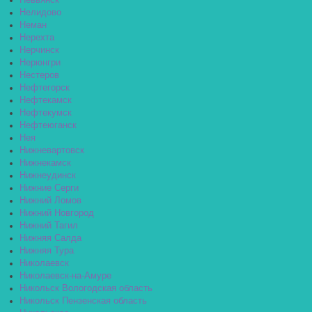
Невьянск
Нелидово
Неман
Нерехта
Нерчинск
Нерюнгри
Нестеров
Нефтегорск
Нефтекамск
Нефтекумск
Нефтеюганск
Нея
Нижневартовск
Нижнекамск
Нижнеудинск
Нижние Серги
Нижний Ломов
Нижний Новгород
Нижний Тагил
Нижняя Салда
Нижняя Тура
Николаевск
Николаевск-на-Амуре
Никольск Вологодская область
Никольск Пензенская область