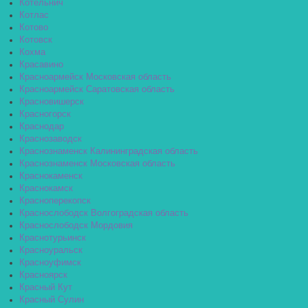
Котельнич
Котлас
Котово
Котовск
Кохма
Красавино
Красноармейск Московская область
Красноармейск Саратовская область
Красновишерск
Красногорск
Краснодар
Краснозаводск
Краснознаменск Калининградская область
Краснознаменск Московская область
Краснокаменск
Краснокамск
Красноперекопск
Краснослободск Волгоградская область
Краснослободск Мордовия
Краснотурьинск
Красноуральск
Красноуфимск
Красноярск
Красный Кут
Красный Сулин