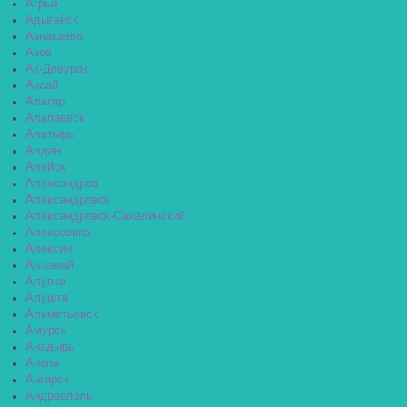
Агрыз
Адыгейск
Азнакаево
Азов
Ак-Довурак
Аксай
Алагир
Алапаевск
Алатырь
Алдан
Алейск
Александров
Александровск
Александровск-Сахалинский
Алексеевка
Алексин
Алзамай
Алупка
Алушта
Альметьевск
Амурск
Анадырь
Анапа
Ангарск
Андреаполь